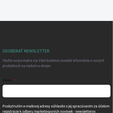
Z
á
p
ä
t
i
ODOBERAŤ NEWSLETTER
e
Vložte svoj e-mail a my Vám budeme zasielať informácie o nových
produktoch na našom e-shope.
EMAIL
Poskytnutím e-mailovej adresy súhlasíte s jej spracúvaním za účelom
registrácie k odberu marketingových noviniek - newsletterov.