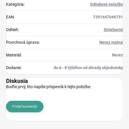
Kategória
:
Odtokové mriežky
EAN
:
7391447046731
Odtieň
:
Strieborný
Povrchová úprava
:
Nerez matná
Materiál
:
Nerez
Dodanie
:
do 6 - 8 týždňov od úhrady objednávky
Diskusia
Buďte prvý, kto napíše príspevok k tejto položke.
Pridať komentár