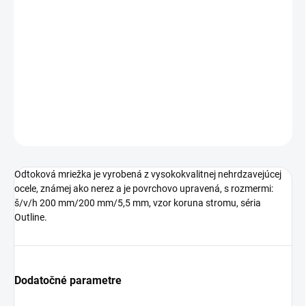
Jednotková
NA OBJEDNÁVKU (6-8 TÝŽDŇOV)
cena:
−
+
Pridať do košíka
DETAILNÉ INFORMÁCIE
OPÝTAŤ SA
STRÁŽIŤ
Odtoková mriežka je vyrobená z vysokokvalitnej nehrdzavejúcej
ocele, známej ako nerez a je povrchovo upravená, s rozmermi:
š/v/h 200 mm/200 mm/5,5 mm, vzor koruna stromu, séria
Outline.
Dodatočné parametre