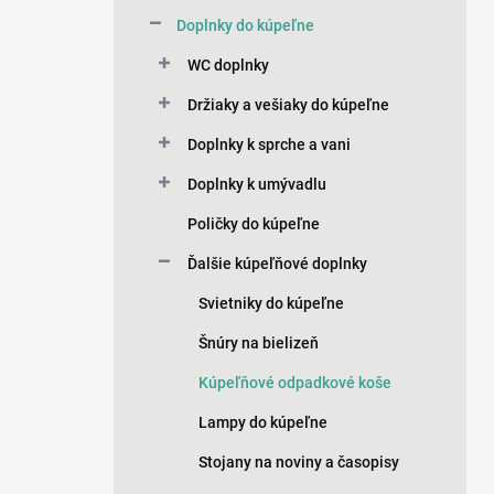
n
Doplnky do kúpeľne
e
l
WC doplnky
Držiaky a vešiaky do kúpeľne
Doplnky k sprche a vani
Doplnky k umývadlu
Poličky do kúpeľne
Ďalšie kúpeľňové doplnky
Svietniky do kúpeľne
Šnúry na bielizeň
Kúpeľňové odpadkové koše
Lampy do kúpeľne
Stojany na noviny a časopisy