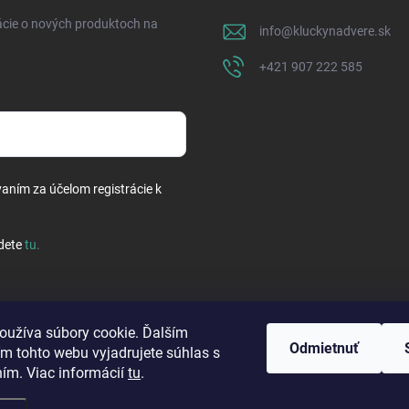
ácie o nových produktoch na
info
@
kluckynadvere.sk
+421 907 222 585
vaním za účelom registrácie k
dete
tu
.
oužíva súbory cookie. Ďalším
Odmietnuť
m tohto webu vyjadrujete súhlas s
ním. Viac informácií
tu
.