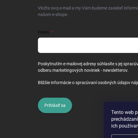
i
Vložte svoj e-mail a my Vám budeme zasielať inform
e
našom e-shope.
EMAIL
Poskytnutím e-mailovej adresy súhlasíte s jej spracú
odberu marketingových noviniek - newsletterov.
Bližšie informácie o spracúvaní osobných údajov náj
Prihlásiť sa
Tento web p
prechádzaní
ich používa