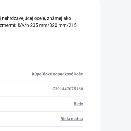
j nehrdzavejúcej ocele, známej ako
s rozmermi: š/v/h 235 mm/320 mm/215
Kúpeľňové odpadkové koše
7391447075168
Biely
Biela matná