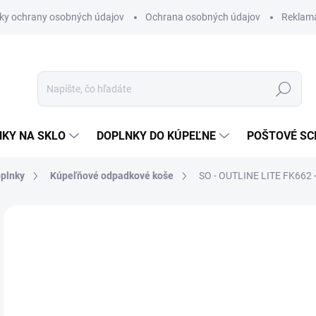
ky ochrany osobných údajov
Ochrana osobných údajov
Reklam
Hľadať
KY NA SKLO
DOPLNKY DO KÚPEĽNE
POŠTOVÉ S
oplnky
Kúpeľňové odpadkové koše
SO - OUTLINE LITE FK662 
Neohodnotené
Podrobnosti hodnotenia
ZNAČKA
€7
€54
Jedn
SK