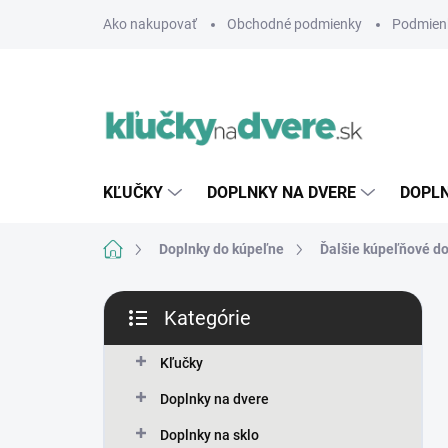
Prejsť
Ako nakupovať
Obchodné podmienky
Podmien
na
obsah
KĽUČKY
DOPLNKY NA DVERE
DOPLN
Domov
Doplnky do kúpeľne
Ďalšie kúpeľňové d
B
Kategórie
o
Preskočiť
č
kategórie
n
Kľučky
ý
Doplnky na dvere
p
a
Doplnky na sklo