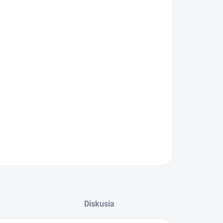
:
−
+
Pridať do košíka
ILNÉ INFORMÁCIE
OPÝTAŤ SA
STRÁŽIŤ
Diskusia