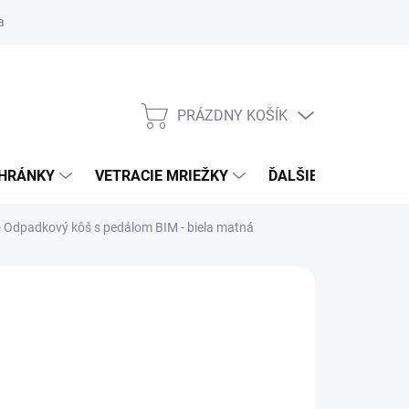
ačné podmienky
Blog
Moja objednávka
Odstúpenie od zmlu
PRÁZDNY KOŠÍK
NÁKUPNÝ
KOŠÍK
CHRÁNKY
VETRACIE MRIEŽKY
ĎALŠIE DOPLNKY
- Odpadkový kôš s pedálom
BIM - biela matná
:
SMEDBO
8,70
€66,89
/ kus
,38 bez DPH
otková
LADOM