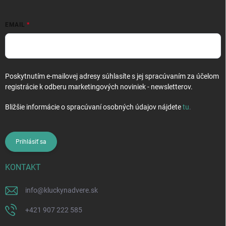
EMAIL
Poskytnutím e-mailovej adresy súhlasíte s jej spracúvaním za účelom
registrácie k odberu marketingových noviniek - newsletterov.
Bližšie informácie o spracúvaní osobných údajov nájdete
tu
.
Prihlásiť sa
KONTAKT
info
@
kluckynadvere.sk
+421 907 222 585