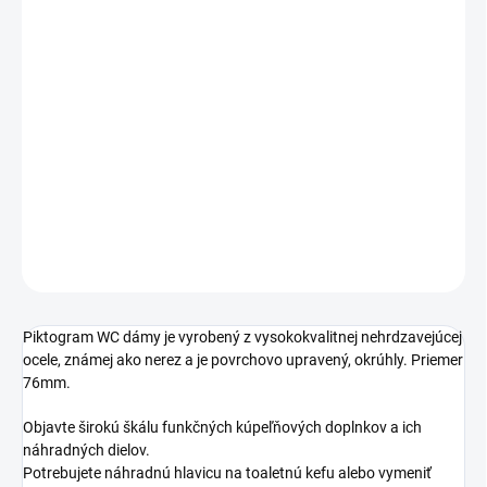
Jednotková
SKLADOM
cena:
VÝŠKA
−
+
Pridať do košíka
DETAILNÉ INFORMÁCIE
OPÝTAŤ SA
STRÁŽIŤ
Piktogram WC dámy je vyrobený z vysokokvalitnej nehrdzavejúcej
ocele, známej ako nerez a je povrchovo upravený, okrúhly. Priemer
76mm.
Objavte širokú škálu funkčných kúpeľňových doplnkov a ich
náhradných dielov.
Potrebujete náhradnú hlavicu na toaletnú kefu alebo vymeniť