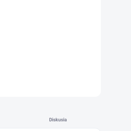
:
KA
KA
−
+
Pridať do košíka
ILNÉ INFORMÁCIE
OPÝTAŤ SA
STRÁŽIŤ
Diskusia