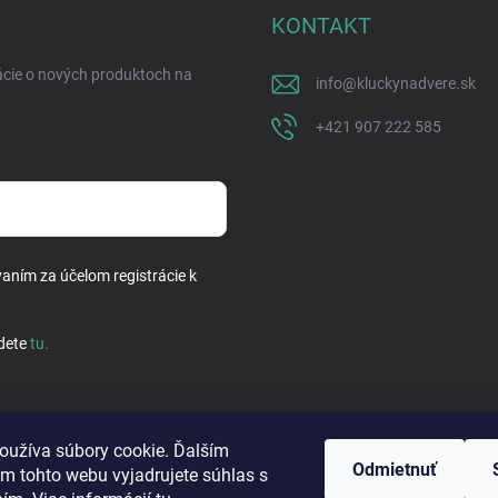
KONTAKT
ácie o nových produktoch na
info
@
kluckynadvere.sk
+421 907 222 585
vaním za účelom registrácie k
dete
tu
.
oužíva súbory cookie. Ďalším
Odmietnuť
m tohto webu vyjadrujete súhlas s