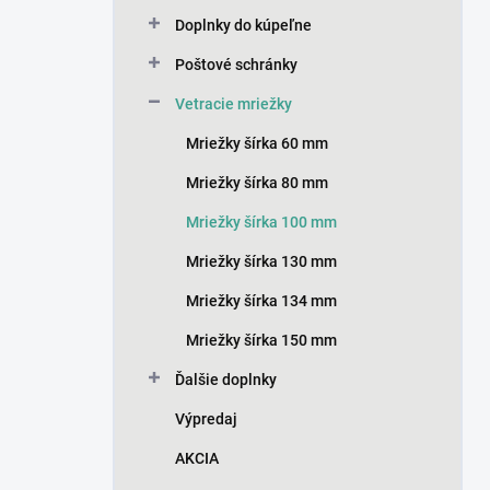
n
Doplnky do kúpeľne
e
l
Poštové schránky
Vetracie mriežky
Mriežky šírka 60 mm
Mriežky šírka 80 mm
Mriežky šírka 100 mm
Mriežky šírka 130 mm
Mriežky šírka 134 mm
Mriežky šírka 150 mm
Ďalšie doplnky
Výpredaj
AKCIA