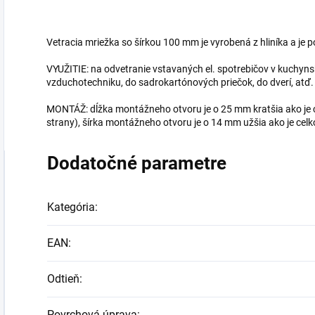
Vetracia mriežka so šírkou 100 mm je vyrobená z hliníka a je
VYUŽITIE: na odvetranie vstavaných el. spotrebičov v kuchynsk
vzduchotechniku, do sadrokartónových priečok, do dverí, atď.
MONTÁŽ: dĺžka montážneho otvoru je o 25 mm kratšia ako je c
strany), šírka montážneho otvoru je o 14 mm užšia ako je celko
Dodatočné parametre
Kategória
:
EAN
:
Odtieň
:
Povrchová úprava
: