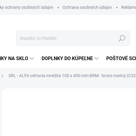
ky ochrany osobných údajov
Ochrana osobných údajov
Reklam
Hľadať
KY NA SKLO
DOPLNKY DO KÚPEĽNE
POŠTOVÉ S
SRL - ALFA vetracia mriežka 100 x 400 mm
BRM - bronz matný (C33
Neohodnotené
Podrobnosti hodnotenia
ZNAČKA
€1
€13
Jedn
SK