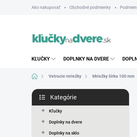
Prejsť
Ako nakupovať
Obchodné podmienky
Podmien
na
obsah
KĽUČKY
DOPLNKY NA DVERE
DOPLN
Domov
Vetracie mriežky
Mriežky šírka 100 mm
B
Kategórie
o
Preskočiť
č
kategórie
n
Kľučky
ý
Doplnky na dvere
p
a
Doplnky na sklo