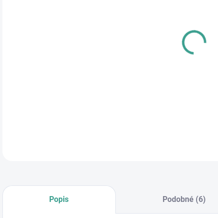
cena
DĹŽ
ŠÍR
DETA
Popis
Podobné (6)