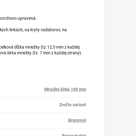
 povrchovo upravená.
ých linkách, na kryty radiátorov, na
elková dĺžka mriežky (tz.12,5 mm z každej
vá šírka mriežky (tz. 7 mm z každej strany).
Mriežky šírka 100 mm
Zvoľte variant
Bronzový
Bronz matný