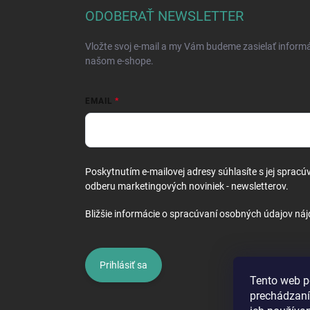
ä
ODOBERAŤ NEWSLETTER
t
i
Vložte svoj e-mail a my Vám budeme zasielať inform
e
našom e-shope.
EMAIL
Poskytnutím e-mailovej adresy súhlasíte s jej spracú
odberu marketingových noviniek - newsletterov.
Bližšie informácie o spracúvaní osobných údajov náj
Prihlásiť sa
Tento web p
prechádzaní