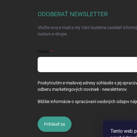
p
ä
ODOBERAŤ NEWSLETTER
t
i
Vložte svoj e-mail a my Vám budeme zasielať inform
e
našom e-shope.
EMAIL
Poskytnutím e-mailovej adresy súhlasíte s jej spracú
odberu marketingových noviniek - newsletterov.
Bližšie informácie o spracúvaní osobných údajov náj
Prihlásiť sa
Tento web p