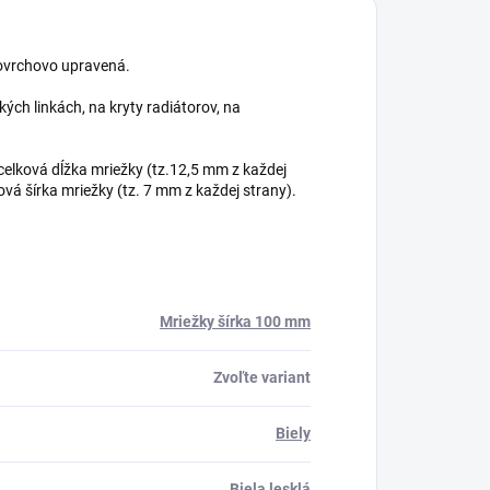
povrchovo upravená.
ých linkách, na kryty radiátorov, na
elková dĺžka mriežky (tz.12,5 mm z každej
vá šírka mriežky (tz. 7 mm z každej strany).
Mriežky šírka 100 mm
Zvoľte variant
Biely
Biela lesklá