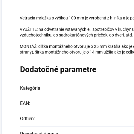
Vetracia mriežka s výškou 100 mm je vyrobená z hliníka a je 
VYUŽITIE: na odvetranie vstavaných el. spotrebičov v kuchynsk
vzduchotechniku, do sadrokartónových priečok, do dverí, atď.
MONTÁŽ: dĺžka montážneho otvoru je o 25 mm kratšia ako je c
strany), šírka montážneho otvoru je o 14 mm užšia ako je celko
Dodatočné parametre
Kategória
:
EAN
:
Odtieň
:
Povrchová úprava
: