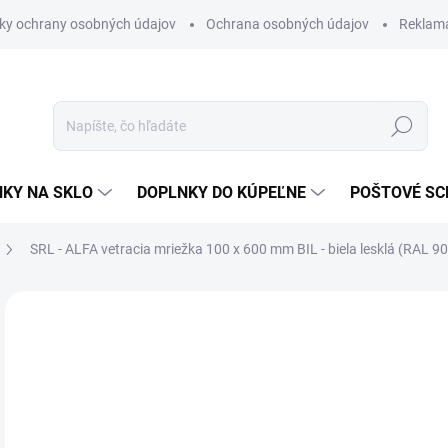
ky ochrany osobných údajov
Ochrana osobných údajov
Reklam
Hľadať
KY NA SKLO
DOPLNKY DO KÚPEĽNE
POŠTOVÉ S
SRL - ALFA vetracia mriežka 100 x 600 mm
BIL - biela lesklá (RAL 9
Neohodnotené
Podrobnosti hodnotenia
ZNAČKA
€2
€15
Jedn
SK