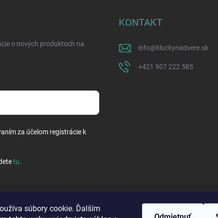
KONTAKT
ácie o nových produktoch na
info
@
kluckynadvere.sk
+421 907 222 585
vaním za účelom registrácie k
dete
tu
.
oužíva súbory cookie. Ďalším
Odmietnuť