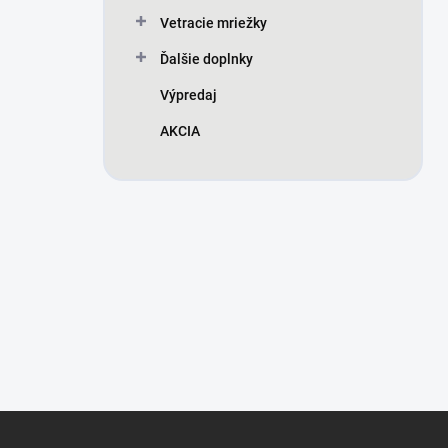
Vetracie mriežky
Ďalšie doplnky
Výpredaj
AKCIA
Z
á