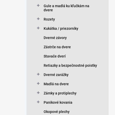
n
Gule a madlá ku kľučkám na
e
dvere
l
Rozety
Kukátka / priezorníky
Dverné závory
Zástrče na dvere
Stavače dverí
Retiazky a bezpečnostné poistky
Dverné zarážky
Madlá na dvere
Zámky a protiplechy
Panikové kovania
Okopové plechy