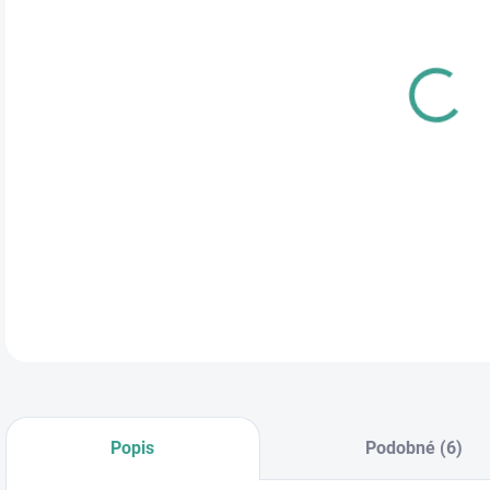
cena
DĹŽ
ŠÍR
DETA
Popis
Podobné (6)