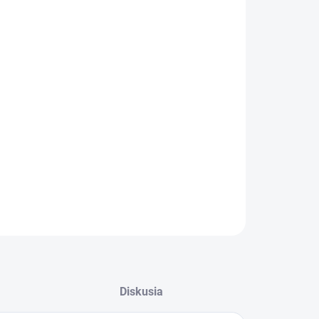
:
KA
KA
−
+
Pridať do košíka
ILNÉ INFORMÁCIE
OPÝTAŤ SA
STRÁŽIŤ
Diskusia