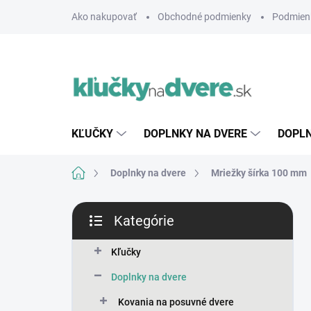
Prejsť
Ako nakupovať
Obchodné podmienky
Podmien
na
obsah
KĽUČKY
DOPLNKY NA DVERE
DOPLN
Domov
Doplnky na dvere
Mriežky šírka 100 mm
B
Kategórie
o
Preskočiť
č
kategórie
n
Kľučky
ý
Doplnky na dvere
p
a
Kovania na posuvné dvere