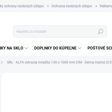
ky ochrany osobných údajov
Ochrana osobných údajov
Reklam
Hľadať
KY NA SKLO
DOPLNKY DO KÚPEĽNE
POŠTOVÉ S
SRL - ALFA vetracia mriežka 130 x 1000 mm
CIM - čierna matná (C3
Neohodnotené
Podrobnosti hodnotenia
ZNAČKA
€5
€34
Jedn
SK