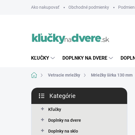
Prejsť
Ako nakupovať
Obchodné podmienky
Podmien
na
obsah
KĽUČKY
DOPLNKY NA DVERE
DOPLN
Domov
Vetracie mriežky
Mriežky šírka 130 mm
B
Kategórie
o
Preskočiť
č
kategórie
n
Kľučky
ý
Doplnky na dvere
p
a
Doplnky na sklo