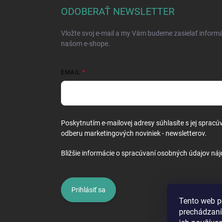
ä
ODOBERAŤ NEWSLETTER
t
i
Vložte svoj e-mail a my Vám budeme zasielať inform
e
našom e-shope.
EMAIL
Poskytnutím e-mailovej adresy súhlasíte s jej spracú
odberu marketingových noviniek - newsletterov.
Bližšie informácie o spracúvaní osobných údajov náj
Prihlásiť sa
Tento web p
prechádzaní