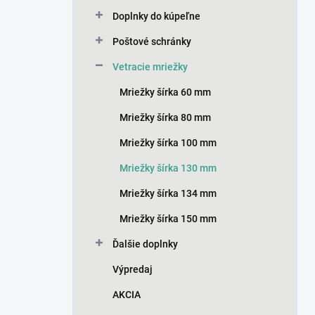
n
Doplnky do kúpeľne
e
l
Poštové schránky
Vetracie mriežky
Mriežky šírka 60 mm
Mriežky šírka 80 mm
Mriežky šírka 100 mm
Mriežky šírka 130 mm
Mriežky šírka 134 mm
Mriežky šírka 150 mm
Ďalšie doplnky
Výpredaj
AKCIA