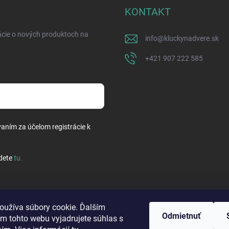
KONTAKT
ácie o nových produktoch na
info
@
kluckynadvere.sk
+421 907 222 585
vaním za účelom registrácie k
dete
tu
.
oužíva súbory cookie. Ďalším
Odmietnuť
m tohto webu vyjadrujete súhlas s