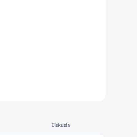
:
KA
KA
−
+
Pridať do košíka
ILNÉ INFORMÁCIE
OPÝTAŤ SA
STRÁŽIŤ
Diskusia