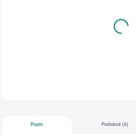
cena
DĹŽ
ŠÍR
DETA
Popis
Podobné (6)