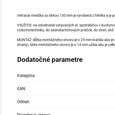
Vetracia mriežka so šírkou 130 mm je vyrobená z hliníka a je
VYUŽITIE: na odvetranie vstavaných el. spotrebičov v kuchynsk
vzduchotechniku, do sadrokartónových priečok, do dverí, atď.
MONTÁŽ: dĺžka montážneho otvoru je o 25 mm kratšia ako je c
strany), šírka montážneho otvoru je o 14 mm užšia ako je celko
Dodatočné parametre
Kategória
:
EAN
:
Odtieň
:
Povrchová úprava
: