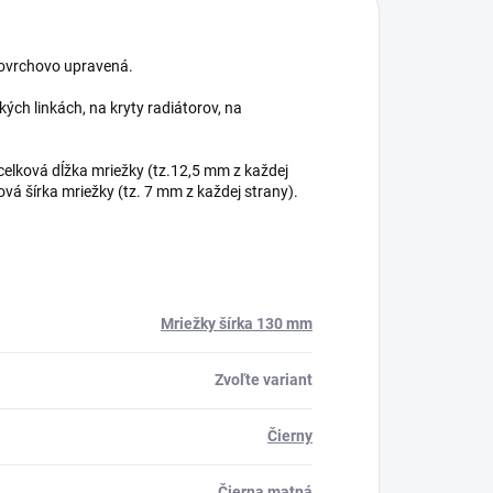
 povrchovo upravená.
ých linkách, na kryty radiátorov, na
elková dĺžka mriežky (tz.12,5 mm z každej
vá šírka mriežky (tz. 7 mm z každej strany).
Mriežky šírka 130 mm
Zvoľte variant
Čierny
Čierna matná