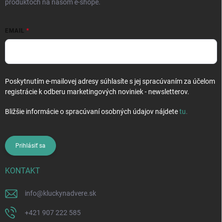
produktoch na našom e-shope.
EMAIL
Poskytnutím e-mailovej adresy súhlasíte s jej spracúvaním za účelom
registrácie k odberu marketingových noviniek - newsletterov.
Bližšie informácie o spracúvaní osobných údajov nájdete
tu
.
Prihlásiť sa
KONTAKT
info
@
kluckynadvere.sk
+421 907 222 585