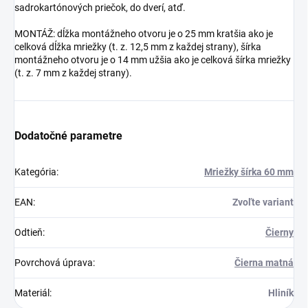
sadrokartónových priečok, do dverí, atď.
MONTÁŽ: dĺžka montážneho otvoru je o 25 mm kratšia ako je
celková dĺžka mriežky (t. z. 12,5 mm z každej strany), šírka
montážneho otvoru je o 14 mm užšia ako je celková šírka mriežky
(t. z. 7 mm z každej strany).
Dodatočné parametre
Kategória
:
Mriežky šírka 60 mm
EAN
:
Zvoľte variant
Odtieň
:
Čierny
Povrchová úprava
:
Čierna matná
Materiál
:
Hliník