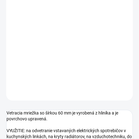
Jednotková
SKLADOM
cena:
DĹŽKA
ŠÍRKA
−
+
Pridať do košíka
DETAILNÉ INFORMÁCIE
OPÝTAŤ SA
STRÁŽIŤ
Vetracia mriežka so šírkou 60 mm je vyrobená z hliníka a je
povrchovo upravená.
VYUŽITIE: na odvetranie vstavaných elektrických spotrebičov v
kuchynských linkách, na kryty radiátorov, na vzduchotechniku, do