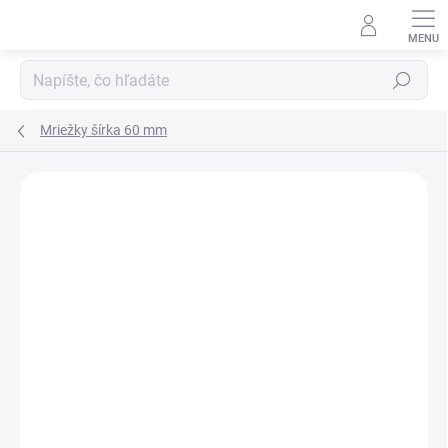
Prejsť
na
obsah
Hľadať
Mriežky šírka 60 mm
Neohodnotené
Podrobnosti hodnotenia
ZNAČKA:
SRL