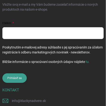
e
Vložte svoj e-mail a my Vám budeme zasielať informácie o nových
produktoch na našom e-shope.
EMAIL
Poskytnutím e-mailovej adresy súhlasíte s jej spracúvaním za účelom
registrácie k odberu marketingových noviniek - newsletterov.
Bližšie informácie o spracúvaní osobných údajov nájdete
tu
.
Prihlásiť sa
KONTAKT
info
@
kluckynadvere.sk