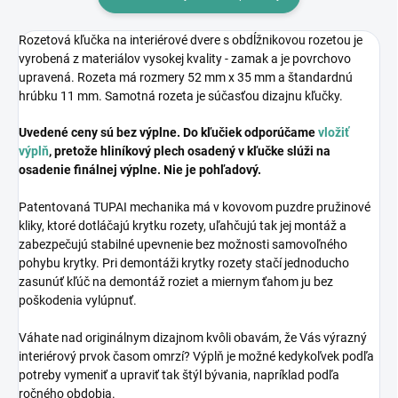
Rozetová kľučka na interiérové dvere s obdĺžnikovou rozetou je
vyrobená z materiálov vysokej kvality - zamak a je povrchovo
upravená. Rozeta má rozmery 52 mm x 35 mm a štandardnú
hrúbku 11 mm. Samotná rozeta je súčasťou dizajnu kľučky.
Uvedené ceny sú bez výplne. Do kľučiek odporúčame
vložiť
výplň
, pretože hliníkový plech osadený v kľučke slúži na
osadenie finálnej výplne. Nie je pohľadový.
Patentovaná TUPAI mechanika má v kovovom puzdre pružinové
kliky, ktoré dotláčajú krytku rozety, uľahčujú tak jej montáž a
zabezpečujú stabilné upevnenie bez možnosti samovoľného
pohybu krytky. Pri demontáži krytky rozety stačí jednoducho
zasunúť kľúč na demontáž roziet a miernym ťahom ju bez
poškodenia vylúpnuť.
Váhate nad originálnym dizajnom kvôli obavám, že Vás výrazný
interiérový prvok časom omrzí? Výplň je možné kedykoľvek podľa
potreby vymeniť a upraviť tak štýl bývania, napríklad podľa
ročného obdobia.