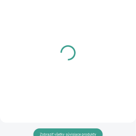
SKLADOM
SKLADOM
PL - Univerzálne mazivo
MPK - Profi Šablóna
PECOL BIO P55
€125,46
€10,46
€102 bez DPH
€8,50 bez DPH
Do košíka
Do košíka
Zobraziť všetky súvisiace produkty