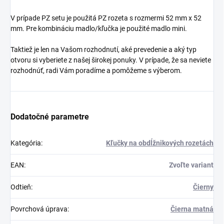
V prípade PZ setu je použitá PZ rozeta s rozmermi 52 mm x 52
mm. Pre kombináciu madlo/kľučka je použité madlo mini.
Taktiež je len na Vašom rozhodnutí, aké prevedenie a aký typ
otvoru si vyberiete z našej širokej ponuky. V prípade, že sa neviete
rozhodnúť, radi Vám poradíme a pomôžeme s výberom.
Dodatočné parametre
Kategória
:
Kľučky na obdĺžnikových rozetách
EAN
:
Zvoľte variant
Odtieň
:
Čierny
Povrchová úprava
:
Čierna matná