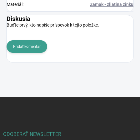
Materiál
:
Zamak - zliatina zinku
Diskusia
Buďte prvý, kto napíše príspevok k tejto položke.
Pridať komentár
Z
á
p
ä
t
i
ODOBERAŤ NEWSLETTER