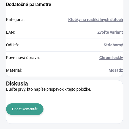
Dodatočné parametre
Kategória
:
Kľučky na rustikálnych štítoch
EAN
:
Zvoľte variant
Odtieň
:
Strieborný
Povrchová úprava
:
Chróm lesklý
Materiál
:
Mosadz
Diskusia
Buďte prvý, kto napíše príspevok k tejto položke.
Pridať komentár