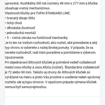
upravená. Rustikálny štít má rozmery 48 mm x 277 mm a kľučka
obsahuje vratný mechanizmus.
Vlastnosti kľučky pre TUPAI STANDARD LINE:
• hranatý dizajn štítu
• tichý chod
• dlhodobá životnosť
• jednoduchá montáž
• 5 – ročná záruka na funkčnosť mechaniky
Je to len na Vašom rozhodnutí, akú rozteč, aké prevedenie a aký
typ otvoru si vyberiete z našej širokej ponuky. V prípade, že sa
neviete rozhodnúť, radi Vám poradíme a pomôžeme s výberom.
Upozornenie:
Pri objednávaní štítových kľučiek je potrebné vedieť vzdialenosť
medzi osou kľučky a osou kľúča (rozteč). Štandardná vzdialenosť
je 72 alebo 90 mm. Takisto aj otvory do štítových kľučiek sú
vyrážané na mieru a preto Vás prosíme o uvedenie nielen správnej
rozteče, ale aj typu otvorov. V opačnom prípade výmena kľučiek
nemusí byť samozrejmosťou.