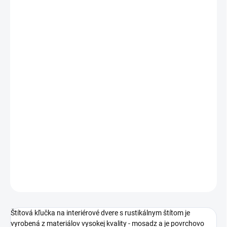
Jednotková
ZVOĽTE VARIANT
cena:
PREVEDENIE
TYP OTVORU
ROZTEČ
−
+
Pridať do košíka
DETAILNÉ INFORMÁCIE
OPÝTAŤ SA
STRÁŽIŤ
Štítová kľučka na interiérové dvere s rustikálnym štítom je
vyrobená z materiálov vysokej kvality - mosadz a je povrchovo