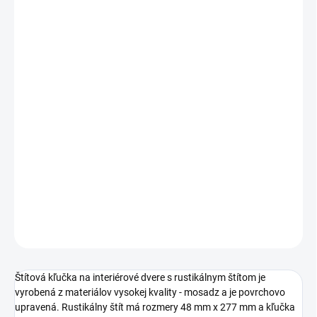
cena:
PREVEDENIE
TYP OTVORU
ROZTEČ
−
+
Pridať do košíka
DETAILNÉ INFORMÁCIE
OPÝTAŤ SA
STRÁŽIŤ
Štítová kľučka na interiérové dvere s rustikálnym štítom je
vyrobená z materiálov vysokej kvality - mosadz a je povrchovo
upravená. Rustikálny štít má rozmery 48 mm x 277 mm a kľučka