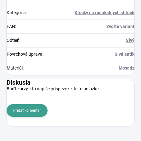
Kategória
:
Kľučky na rustikálnych štítoch
EAN
:
Zvoľte variant
Odtieň
:
Sivý
Povrchová úprava
:
Sivá antik
Materiál
:
Mosadz
Diskusia
Buďte prvý, kto napíše príspevok k tejto položke.
Pridať komentár