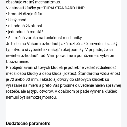
obsahuje vratný mechanizmus.
Vlastnosti kľučky pre TUPAI STANDARD LINE:
• hranatý dizajn štítu
• tichý chod
• dlhodobá životnosť
• jednoduchá montáž
• 5 – ročná záruka na funkčnosť mechaniky
Je to len na Vašom rozhodnutí, akú rozteč, aké prevedenie a aký
typ otvoru si vyberiete z našej širokej ponuky. V prípade, že sa
neviete rozhodnúť, radi Vám poradíme a pomôžeme s výberom.
Upozornenie:
Pri objednávaní štítových kľučiek je potrebné vedieť vzdialenosť
medzi osou kľučky a osou kľúča (rozteč). Štandardná vzdialenosť
je 72 alebo 90 mm. Takisto aj otvory do štítových kľučiek sú
vyrážané na mieru a preto Vás prosíme o uvedenie nielen správnej
rozteče, ale aj typu otvorov. V opačnom prípade výmena kľučiek
nemusí byť samozrejmosťou.
Dodatočné parametre