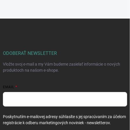
Z
á
p
ä
t
i
ODOBERAŤ NEWSLETTER
e
Vložte svoj e-mail a my Vám budeme zasielať informácie o nových
produktoch na našom e-shope.
EMAIL
Poskytnutím e-mailovej adresy súhlasíte s jej spracúvaním za účelom
registrácie k odberu marketingových noviniek - newsletterov.