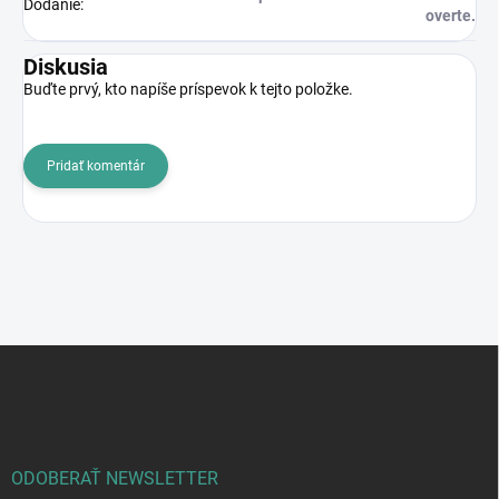
Dodanie
:
overte.
Diskusia
Buďte prvý, kto napíše príspevok k tejto položke.
Pridať komentár
Z
á
p
ä
t
i
ODOBERAŤ NEWSLETTER