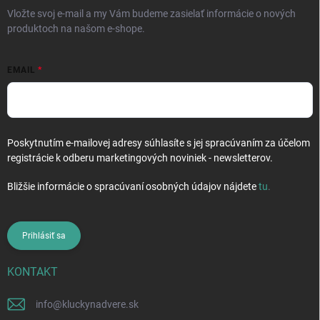
e
Vložte svoj e-mail a my Vám budeme zasielať informácie o nových
produktoch na našom e-shope.
EMAIL
Poskytnutím e-mailovej adresy súhlasíte s jej spracúvaním za účelom
registrácie k odberu marketingových noviniek - newsletterov.
Bližšie informácie o spracúvaní osobných údajov nájdete
tu
.
Prihlásiť sa
KONTAKT
info
@
kluckynadvere.sk