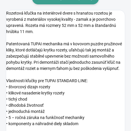
Rozetová kľučka na interiérové dvere s hranatou rozetou je
vyrobená z materiálov vysokej kvality - zamak a je povrchovo
upravená. Rozeta má rozmery 52 mm x 52 mm a štandardnú
hrúbku 11 mm.
Patentovaná TUPAI mechanika má v kovovom puzdre pružinové
kliky, ktoré dotláčajú krytku rozety, uľahčujú tak jej montáž a
zabezpečujú stabilné upevnenie bez možnosti samovoľného
pohybu krytky. Pri demontáži stačí jednoducho zasunúť kľúč na
demontáž roziet a miernym ťahom ju bez poškodenia vylúpnuť.
Vlastnosti kľučky pre TUPAI STANDARD LINE:
• štvorcový dizajn rozety
• klikové nasadenie krytky rozety
• tichý chod
• dlhodobá životnosť
• jednoduchá montáž
• 5 – ročná záruka na funkčnosť mechaniky
• komponenty a náhradné diely skladom