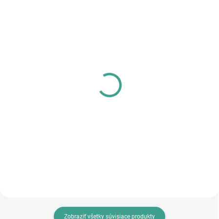
SKLADOM
SKLADOM
PL - Univerzálne mazivo
MPK - Profi Šablóna
PECOL BIO P55
€125,46
€10,46
€102 bez DPH
€8,50 bez DPH
Do košíka
Do košíka
Zobraziť všetky súvisiace produkty