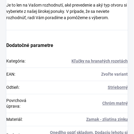
Je to len na Vašom rozhodnutí, aké prevedenie a aký typ otvoru si
vyberiete z našej širokej ponuky. V prípade, že sa neviete
rozhodnúť, radi Vám poradíme a pomôžeme s výberom.
Dodatočné parametre
Kategória
:
Kľučky na hranatých rozetách
EAN
:
Zvoľte variant
Odtieň
:
Strieborný
Povrchová
Chróm matný
úprava
:
Materiál
:
Zamak - zliatina zinku
Onedlho opäť skladom. Dodaciu lehotu si