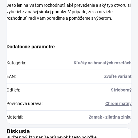
Je to len na Vašom rozhodnutí, aké prevedenie a aký typ otvoru si
vyberiete z našej širokej ponuky. V prípade, že sa neviete
rozhodnúť, radi Vám poradíme a pomôžeme s výberom.
Dodatočné parametre
Kategória
:
Kľučky na hranatých rozetách
EAN
:
Zvoľte variant
Odtieň
:
Strieborný
Povrchová úprava
:
Chróm matný
Materiál
:
Zamak - zliatina zinku
Diskusia
Buďte prvý, kto napíše príspevok k tejto položke.