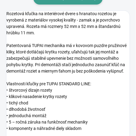
Rozetová kľučka na interiérové dvere s hranatou rozetou je
vyrobená z materiálov vysokej kvality - zamak a je povrchovo
upravená. Rozeta má rozmery 52 mm x 52 mm a štandardnú
hrúbku 11 mm.
Patentovaná TUPAI mechanika má v kovovom puzdre pružinové
kliky, ktoré dotláčajú krytku rozety, uľahčujú tak jej montáž a
zabezpečujú stabilné upevnenie bez možnosti samovoľného
pohybu krytky. Pri demontáži stačí jednoducho zasunúť kľúč na
demontáž roziet a miernym ťahom ju bez poškodenia vylúpnuť.
Vlastnosti kľučky pre TUPAI STANDARD LINE:
• štvorcový dizajn rozety
• klikové nasadenie krytky rozety
• tichý chod
• dlhodobá životnosť
• jednoduchá montáž
• 5 – ročná záruka na funkčnosť mechaniky
• komponenty a náhradné diely skladom