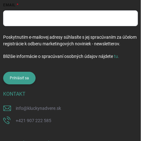
EMAIL
Poskytnutím e-mailovej adresy súhlasíte s jej spracúvaním za účelom
registrácie k odberu marketingových noviniek - newsletterov.
Bližšie informácie o spracúvaní osobných údajov nájdete
tu
.
Prihlásiť sa
KONTAKT
info
@
kluckynadvere.sk
+421 907 222 585