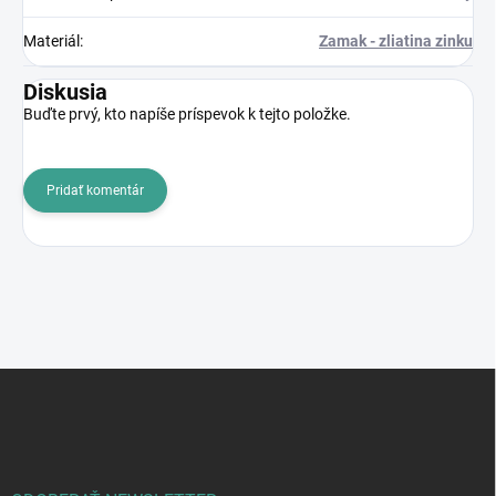
Materiál
:
Zamak - zliatina zinku
Diskusia
Buďte prvý, kto napíše príspevok k tejto položke.
Pridať komentár
Z
á
p
ä
t