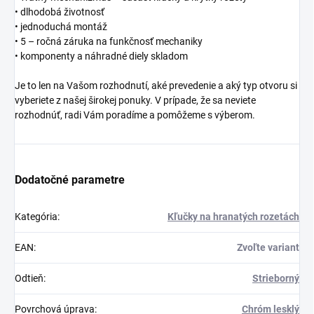
• dlhodobá životnosť
• jednoduchá montáž
• 5 – ročná záruka na funkčnosť mechaniky
• komponenty a náhradné diely skladom
Je to len na Vašom rozhodnutí, aké prevedenie a aký typ otvoru si
vyberiete z našej širokej ponuky. V prípade, že sa neviete
rozhodnúť, radi Vám poradíme a pomôžeme s výberom.
Dodatočné parametre
Kategória
:
Kľučky na hranatých rozetách
EAN
:
Zvoľte variant
Odtieň
:
Strieborný
Povrchová úprava
:
Chróm lesklý