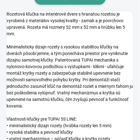
Rozetová kľučka na interiérové dvere s hranatou rozetou je
vyrobená z materiálov vysokej kvality - zamak a je povrchovo
upravená. Rozeta má rozmery 52 mm x 52 mm a hrúbku len 5
mm.
Minimalisticky dizajn rozety s vysokou stabilitou kľučky na
dverách pôsobí jemne, a tým ponecháva priestor pre vyniknutie
dizajnu samotnej kľučky. Patentovaná TUPAI mechanika s
nylonovo-kovovou podložkou s vystupkami - klikmi - uľahčuje
montáž krytky rozety a zabezpečuje stabilné upevnenie bez
možnosti samovoľného pohybu krytky. Pri demontáži stačí
jednoducho zasunúť kľúč na demontáž roziet a miernym ťahom ju
bez poškodenia vylúpnuť. Vratný mechanizmus a krytka sú
upevnené na samotnú kľučku, čím zvyšujú pevnosť a funkčnosť
kovania.
Vlastnosti kľučky pre TUPAI 5S LINE:
• minimalistický dizajn rozety (hrúbka rozety len 5 mm)
• vysoká stabilita a pevnosť kľučky
• vratný mechanizmus – súčasť kľučky a krytky rozety