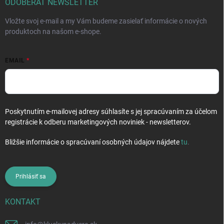
i
ODOBERAŤ NEWSLETTER
e
Vložte svoj e-mail a my Vám budeme zasielať informácie o nových
produktoch na našom e-shope.
EMAIL
Poskytnutím e-mailovej adresy súhlasíte s jej spracúvaním za účelom
registrácie k odberu marketingových noviniek - newsletterov.
Bližšie informácie o spracúvaní osobných údajov nájdete
tu
.
Prihlásiť sa
KONTAKT