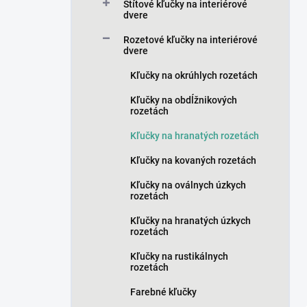
a
Štítové kľučky na interiérové
n
dvere
e
Rozetové kľučky na interiérové
l
dvere
Kľučky na okrúhlych rozetách
Kľučky na obdĺžnikových
rozetách
Kľučky na hranatých rozetách
Kľučky na kovaných rozetách
Kľučky na oválnych úzkych
rozetách
Kľučky na hranatých úzkych
rozetách
Kľučky na rustikálnych
rozetách
Farebné kľučky