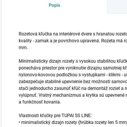
Popis
Rozetová kľučka na interiérové dvere s hranatou rozet
kvality - zamak a je povrchovo upravená. Rozeta má
mm.
Minimalisticky dizajn rozety s vysokou stabilitou kľu
ponecháva priestor pre vyniknutie dizajnu samotnej 
nylonovo-kovovou podložkou s vystupkami - klikmi - u
zabezpečuje stabilné upevnenie bez možnosti samovo
stačí jednoducho zasunúť kľúč na demontáž roziet a
vylúpnuť. Vratný mechanizmus a krytka sú upevnené 
a funkčnosť kovania.
Vlastnosti kľučky pre TUPAI 5S LINE:
• minimalistický dizajn rozety (hrúbka rozety len 5 mm