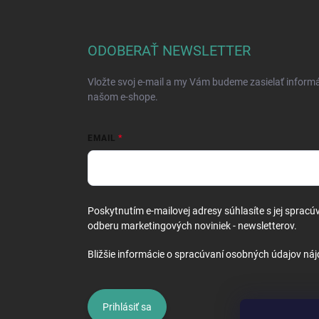
á
p
ä
ODOBERAŤ NEWSLETTER
t
i
Vložte svoj e-mail a my Vám budeme zasielať inform
e
našom e-shope.
EMAIL
Poskytnutím e-mailovej adresy súhlasíte s jej spracú
odberu marketingových noviniek - newsletterov.
Bližšie informácie o spracúvaní osobných údajov náj
Prihlásiť sa