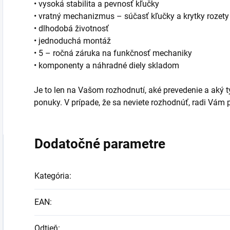
• vysoká stabilita a pevnosť kľučky
• vratný mechanizmus – súčasť kľučky a krytky rozety
• dlhodobá životnosť
• jednoduchá montáž
• 5 – ročná záruka na funkčnosť mechaniky
• komponenty a náhradné diely skladom
Je to len na Vašom rozhodnutí, aké prevedenie a aký typ
ponuky. V prípade, že sa neviete rozhodnúť, radi Vá
Dodatočné parametre
Kategória
:
EAN
:
Odtieň
: