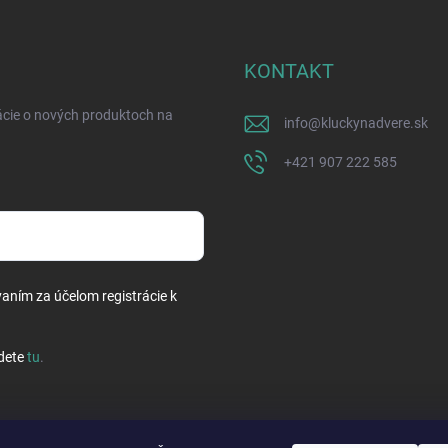
KONTAKT
ácie o nových produktoch na
info
@
kluckynadvere.sk
+421 907 222 585
vaním za účelom registrácie k
dete
tu
.