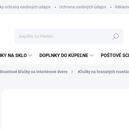
ky ochrany osobných údajov
Ochrana osobných údajov
Reklam
Hľadať
KY NA SKLO
DOPLNKY DO KÚPEĽNE
POŠTOVÉ S
Rozetové kľučky na interiérové dvere
Kľučky na hranatých rozetá
Neohodnotené
Podrobnosti hodnotenia
ZNAČKA
od
od