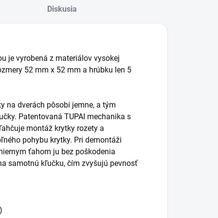
Diskusia
ou je vyrobená z materiálov vysokej
 rozmery 52 mm x 52 mm a hrúbku len 5
čky na dverách pôsobí jemne, a tým
kľučky. Patentovaná TUPAI mechanika s
ľahčuje montáž krytky rozety a
ľného pohybu krytky. Pri demontáži
 miernym ťahom ju bez poškodenia
na samotnú kľučku, čím zvyšujú pevnosť
)