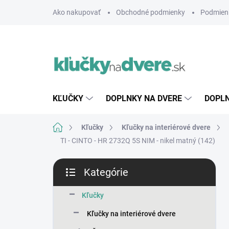
Prejsť
Ako nakupovať
Obchodné podmienky
Podmien
na
obsah
KĽUČKY
DOPLNKY NA DVERE
DOPLN
Domov
Kľučky
Kľučky na interiérové dvere
TI - CINTO - HR 2732Q 5S
NIM - nikel matný (142)
B
Kategórie
o
Preskočiť
č
kategórie
n
Kľučky
ý
Kľučky na interiérové dvere
p