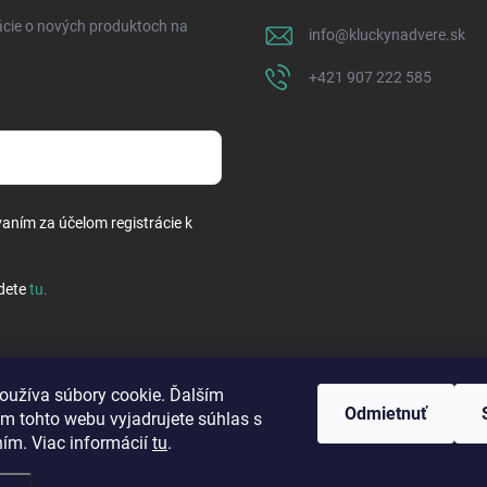
ácie o nových produktoch na
info
@
kluckynadvere.sk
+421 907 222 585
vaním za účelom registrácie k
dete
tu
.
oužíva súbory cookie. Ďalším
Odmietnuť
m tohto webu vyjadrujete súhlas s
ním. Viac informácií
tu
.