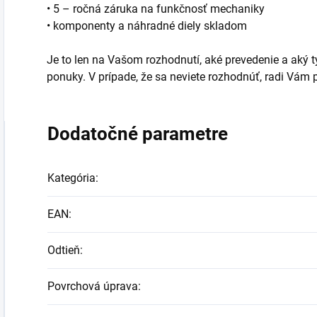
• 5 – ročná záruka na funkčnosť mechaniky
• komponenty a náhradné diely skladom
Je to len na Vašom rozhodnutí, aké prevedenie a aký typ
ponuky. V prípade, že sa neviete rozhodnúť, radi Vá
Dodatočné parametre
Kategória
:
EAN
:
Odtieň
:
Povrchová úprava
: