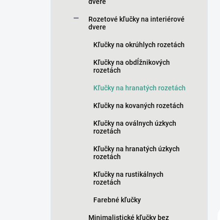
n
dvere
e
Rozetové kľučky na interiérové
l
dvere
Kľučky na okrúhlych rozetách
Kľučky na obdĺžnikových
rozetách
Kľučky na hranatých rozetách
Kľučky na kovaných rozetách
Kľučky na oválnych úzkych
rozetách
Kľučky na hranatých úzkych
rozetách
Kľučky na rustikálnych
rozetách
Farebné kľučky
Minimalistické kľučky bez