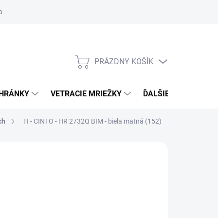
ačné podmienky
Blog
Moja objednávka
Odstúpenie od zmlu
PRÁZDNY KOŠÍK
NÁKUPNÝ
KOŠÍK
CHRÁNKY
VETRACIE MRIEŽKY
ĎALŠIE DOPLNKY
ch
TI - CINTO - HR 2732Q
BIM - biela matná (152)
:
TUPAI
 €57,20
od
€48,62
/ set
€39,53
bez DPH
otková
ĽTE VARIANT