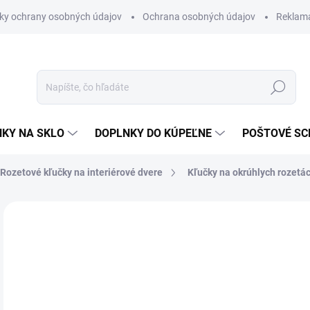
ky ochrany osobných údajov
Ochrana osobných údajov
Reklam
Hľadať
KY NA SKLO
DOPLNKY DO KÚPEĽNE
POŠTOVÉ S
Rozetové kľučky na interiérové dvere
Kľučky na okrúhlych rozetá
Neohodnotené
Podrobnosti hodnotenia
ZNAČKA
od
od
Jedn
ZVO