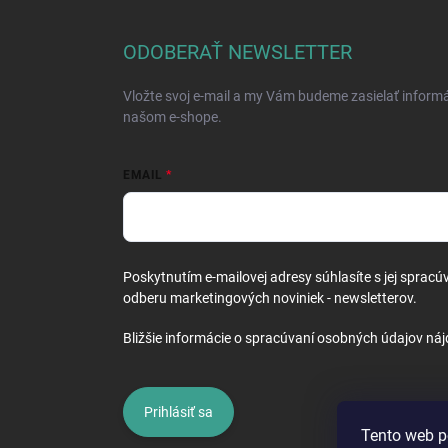
á
p
ä
ODOBERAŤ NEWSLETTER
t
i
Vložte svoj e-mail a my Vám budeme zasielať inform
e
našom e-shope.
EMAIL
Poskytnutím e-mailovej adresy súhlasíte s jej spracú
odberu marketingových noviniek - newsletterov.
Bližšie informácie o spracúvaní osobných údajov náj
Prihlásiť sa
Tento web p