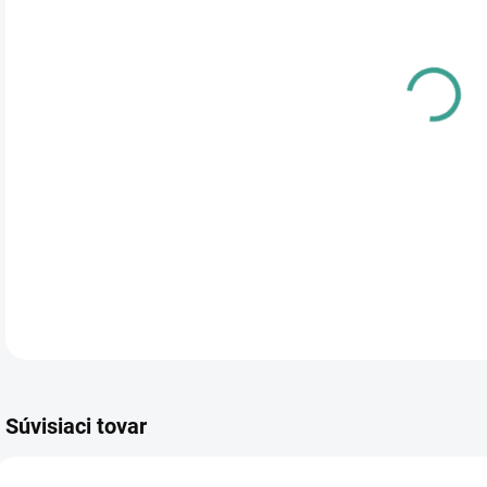
cena
PRE
TYP
DETA
Súvisiaci tovar