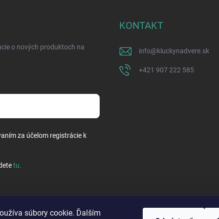
KONTAKT
ácie o nových produktoch na
info
@
kluckynadvere.sk
+421 907 222 585
vaním za účelom registrácie k
dete
tu
.
oužíva súbory cookie. Ďalším