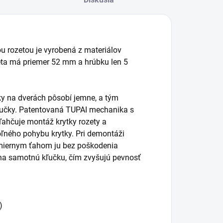
ou rozetou je vyrobená z materiálov
eta má priemer 52 mm a hrúbku len 5
čky na dverách pôsobí jemne, a tým
kľučky. Patentovaná TUPAI mechanika s
ľahčuje montáž krytky rozety a
ľného pohybu krytky. Pri demontáži
 miernym ťahom ju bez poškodenia
na samotnú kľučku, čím zvyšujú pevnosť
)