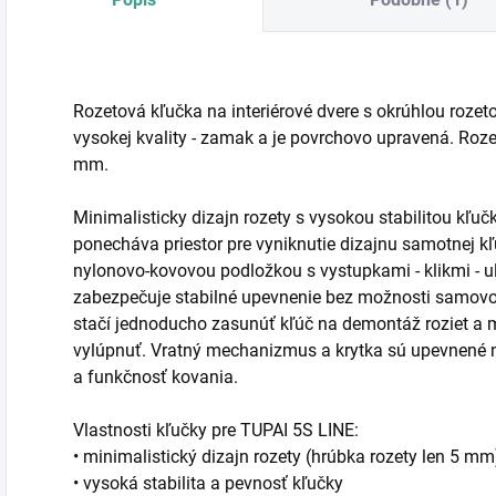
Rozetová kľučka na interiérové dvere s okrúhlou rozet
vysokej kvality - zamak a je povrchovo upravená. Roz
mm.
Minimalisticky dizajn rozety s vysokou stabilitou kľu
ponecháva priestor pre vyniknutie dizajnu samotnej 
nylonovo-kovovou podložkou s vystupkami - klikmi - u
zabezpečuje stabilné upevnenie bez možnosti samovo
stačí jednoducho zasunúť kľúč na demontáž roziet a
vylúpnuť. Vratný mechanizmus a krytka sú upevnené 
a funkčnosť kovania.
Vlastnosti kľučky pre TUPAI 5S LINE:
• minimalistický dizajn rozety (hrúbka rozety len 5 mm
• vysoká stabilita a pevnosť kľučky