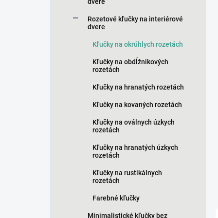
n
dvere
e
Rozetové kľučky na interiérové
l
dvere
Kľučky na okrúhlych rozetách
Kľučky na obdĺžnikových
rozetách
Kľučky na hranatých rozetách
Kľučky na kovaných rozetách
Kľučky na oválnych úzkych
rozetách
Kľučky na hranatých úzkych
rozetách
Kľučky na rustikálnych
rozetách
Farebné kľučky
Minimalistické kľučky bez