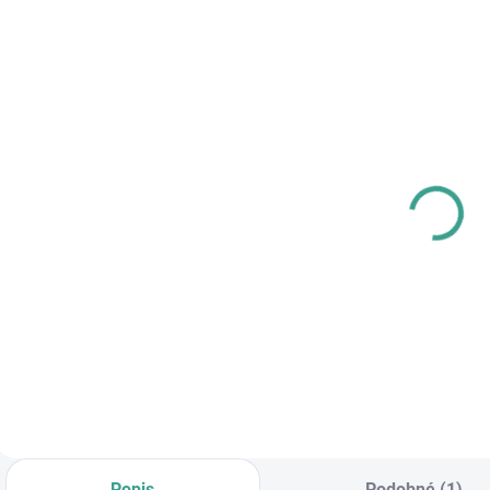
SKLADOM
SKLADOM
MPK - Profi
MP -
P
Šablóna
AKUMULÁTOROVÝ
U
12 V VŔTACÍ
€125,46
SKRUTKOVAČ S
€83,64
€102 bez DPH
PRÍKLEPOM
€68 bez DPH
€
Do košíka
Do košíka
Popis
Podobné (1)