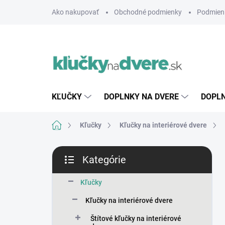
Prejsť
Ako nakupovať
Obchodné podmienky
Podmien
na
obsah
KĽUČKY
DOPLNKY NA DVERE
DOPLN
Domov
Kľučky
Kľučky na interiérové dvere
B
Kategórie
o
Preskočiť
č
kategórie
n
Kľučky
ý
Kľučky na interiérové dvere
p
a
Štítové kľučky na interiérové