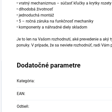
• vratný mechanizmus – súčasť kľučky a krytky rozety
• dlhodobá životnosť
• jednoduchá montáž
• 5 – ročná záruka na funkčnosť mechaniky
• komponenty a náhradné diely skladom
Je to len na Vašom rozhodnutí, aké prevedenie a aký typ
ponuky. V prípade, že sa neviete rozhodnúť, radi Vá
Dodatočné parametre
Kategória
:
EAN
:
Odtieň
: