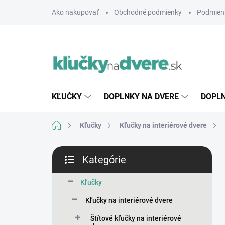
Prejsť
Ako nakupovať
Obchodné podmienky
Podmien
na
obsah
KĽUČKY
DOPLNKY NA DVERE
DOPLN
Domov
Kľučky
Kľučky na interiérové dvere
B
Kategórie
o
Preskočiť
č
kategórie
n
Kľučky
ý
Kľučky na interiérové dvere
p
a
Štítové kľučky na interiérové