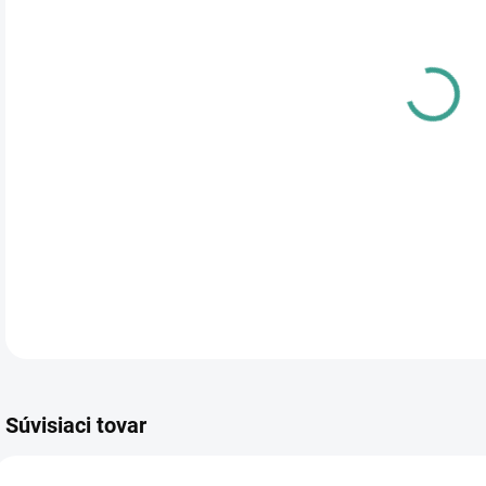
cena
PRE
TYP
DETA
Súvisiaci tovar