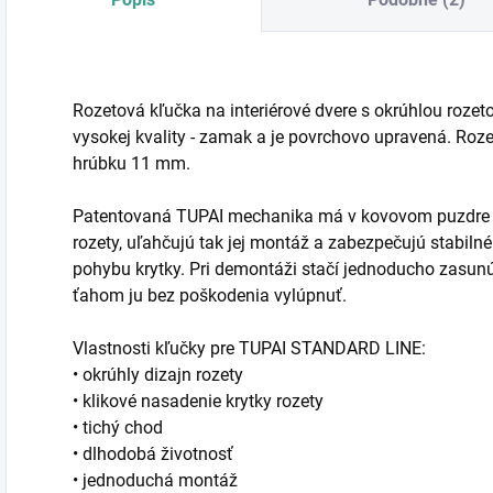
Rozetová kľučka na interiérové dvere s okrúhlou rozet
vysokej kvality - zamak a je povrchovo upravená. Ro
hrúbku 11 mm.
Patentovaná TUPAI mechanika má v kovovom puzdre pru
rozety, uľahčujú tak jej montáž a zabezpečujú stabi
pohybu krytky. Pri demontáži stačí jednoducho zasun
ťahom ju bez poškodenia vylúpnuť.
Vlastnosti kľučky pre TUPAI STANDARD LINE:
• okrúhly dizajn rozety
• klikové nasadenie krytky rozety
• tichý chod
• dlhodobá životnosť
• jednoduchá montáž