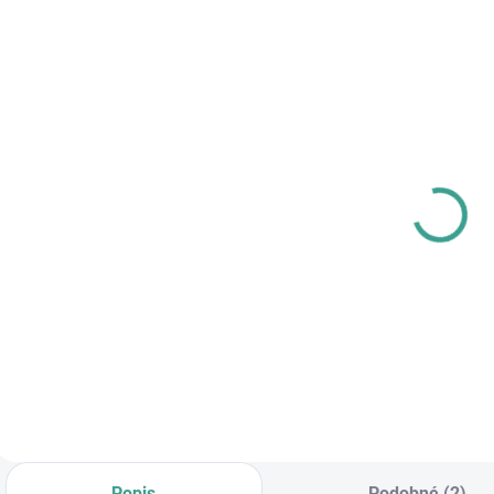
SKLADOM
SKLADOM
PL -
MP -
M
Univerzálne
AKUMULÁTOROVÝ
mazivo PECOL
12 V VŔTACÍ
BIO P55
SKRUTKOVAČ S
€10,46
€83,64
€
PRÍKLEPOM
€8,50 bez DPH
€68 bez DPH
Do košíka
Do košíka
Popis
Podobné (2)