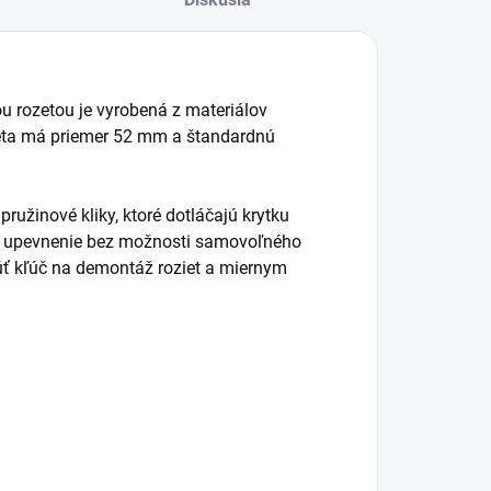
ou rozetou je vyrobená z materiálov
zeta má priemer 52 mm a štandardnú
žinové kliky, ktoré dotláčajú krytku
lné upevnenie bez možnosti samovoľného
úť kľúč na demontáž roziet a miernym