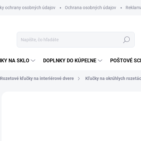
ky ochrany osobných údajov
Ochrana osobných údajov
Reklam
Hľadať
KY NA SKLO
DOPLNKY DO KÚPEĽNE
POŠTOVÉ S
Rozetové kľučky na interiérové dvere
Kľučky na okrúhlych rozetá
Neohodnotené
Podrobnosti hodnotenia
ZNAČKA
od
od
Jedn
ZVO