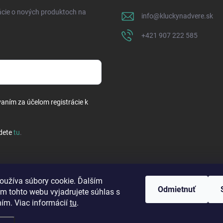
ácie o nových produktoch na
info
@
kluckynadvere.sk
+421 907 222 585
vaním za účelom registrácie k
dete
tu
.
oužíva súbory cookie. Ďalším
Odmietnuť
m tohto webu vyjadrujete súhlas s
ním. Viac informácií
tu
.