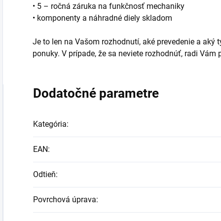
• 5 – ročná záruka na funkčnosť mechaniky
• komponenty a náhradné diely skladom
Je to len na Vašom rozhodnutí, aké prevedenie a aký typ
ponuky. V prípade, že sa neviete rozhodnúť, radi Vá
Dodatočné parametre
Kategória
:
EAN
:
Odtieň
:
Povrchová úprava
: