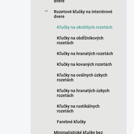
n
dvere
e
Rozetové kľučky na interiérové
l
dvere
Kľučky na okrúhlych rozetách
Kľučky na obdĺžnikových
rozetách
Kľučky na hranatých rozetách
Kľučky na kovaných rozetách
Kľučky na oválnych úzkych
rozetách
Kľučky na hranatých úzkych
rozetách
Kľučky na rustikálnych
rozetách
Farebné kľučky
Minimalistické kľučky bez