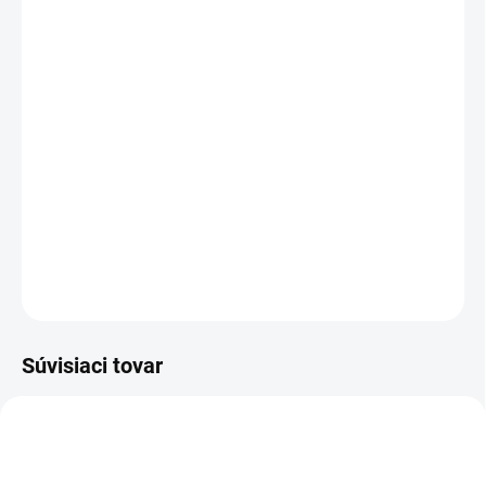
cena:
PREVEDENIE
TYP OTVORU
−
+
Pridať do košíka
DETAILNÉ INFORMÁCIE
OPÝTAŤ SA
STRÁŽIŤ
Súvisiaci tovar