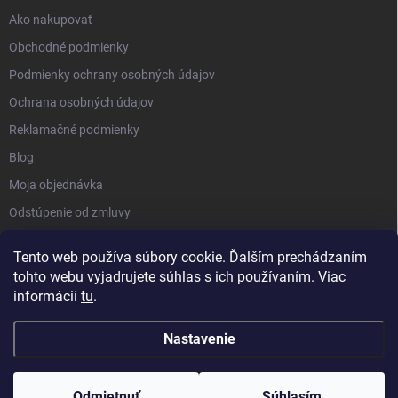
Ako nakupovať
Obchodné podmienky
Podmienky ochrany osobných údajov
Ochrana osobných údajov
Reklamačné podmienky
Blog
Moja objednávka
Odstúpenie od zmluvy
Tento web používa súbory cookie. Ďalším prechádzaním
tohto webu vyjadrujete súhlas s ich používaním. Viac
informácií
tu
.
Nastavenie
Copyright 2026
Kluckynadvere.sk
. Všetky práva vyhradené.
Upraviť
nastavenie cookies
Odmietnuť
Súhlasím