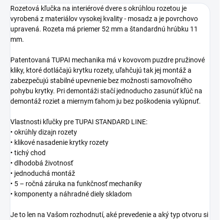
Rozetová kľučka na interiérové dvere s okrúhlou rozetou je
vyrobená z materiálov vysokej kvality - mosadz a je povrchovo
upravená. Rozeta má priemer 52 mm a štandardnú hrúbku 11
mm.
Patentovaná TUPAI mechanika má v kovovom puzdre pružinové
kliky, ktoré dotláčajú krytku rozety, uľahčujú tak jej montáž a
zabezpečujú stabilné upevnenie bez možnosti samovoľného
pohybu krytky. Pri demontáži stačí jednoducho zasunúť kľúč na
demontáž roziet a miernym ťahom ju bez poškodenia vylúpnuť.
Vlastnosti kľučky pre TUPAI STANDARD LINE:
• okrúhly dizajn rozety
• klikové nasadenie krytky rozety
• tichý chod
• dlhodobá životnosť
• jednoduchá montáž
• 5 – ročná záruka na funkčnosť mechaniky
• komponenty a náhradné diely skladom
Je to len na Vašom rozhodnutí, aké prevedenie a aký typ otvoru si