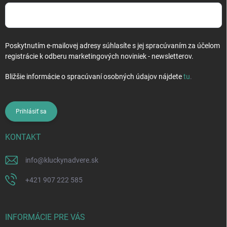
Poskytnutím e-mailovej adresy súhlasíte s jej spracúvaním za účelom
registrácie k odberu marketingových noviniek - newsletterov.
Bližšie informácie o spracúvaní osobných údajov nájdete
tu
.
Prihlásiť sa
KONTAKT
info
@
kluckynadvere.sk
+421 907 222 585
INFORMÁCIE PRE VÁS