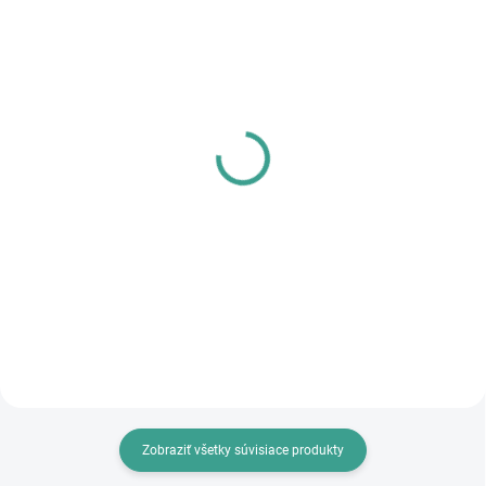
SKLADOM
SKLADOM
PL - Univerzálne mazivo
MPK - Profi Šablóna
PECOL BIO P55
€125,46
€10,46
€102 bez DPH
€8,50 bez DPH
Do košíka
Do košíka
Zobraziť všetky súvisiace produkty