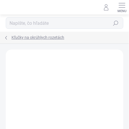
Prejsť
na
obsah
Hľadať
Kľučky na okrúhlych rozetách
Neohodnotené
Podrobnosti hodnotenia
ZNAČKA:
TUPAI