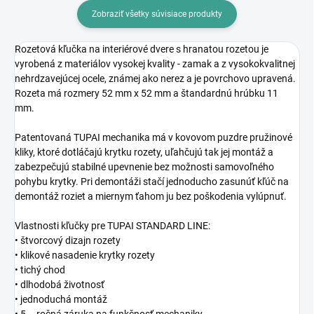
Zobraziť všetky súvisiace produkty
Rozetová kľučka na interiérové dvere s hranatou rozetou je
vyrobená z materiálov vysokej kvality - zamak a z vysokokvalitnej
nehrdzavejúcej ocele, známej ako nerez a je povrchovo upravená.
Rozeta má rozmery 52 mm x 52 mm a štandardnú hrúbku 11
mm.
Patentovaná TUPAI mechanika má v kovovom puzdre pružinové
kliky, ktoré dotláčajú krytku rozety, uľahčujú tak jej montáž a
zabezpečujú stabilné upevnenie bez možnosti samovoľného
pohybu krytky. Pri demontáži stačí jednoducho zasunúť kľúč na
demontáž roziet a miernym ťahom ju bez poškodenia vylúpnuť.
Vlastnosti kľučky pre TUPAI STANDARD LINE:
• štvorcový dizajn rozety
• klikové nasadenie krytky rozety
• tichý chod
• dlhodobá životnosť
• jednoduchá montáž
• 5 – ročná záruka na funkčnosť mechaniky