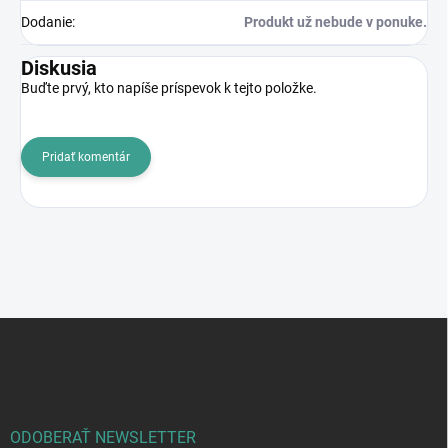
Dodanie
:
Produkt už nebude v ponuke.
Diskusia
Buďte prvý, kto napíše príspevok k tejto položke.
Pridať komentár
Z
á
p
ä
t
i
ODOBERAŤ NEWSLETTER