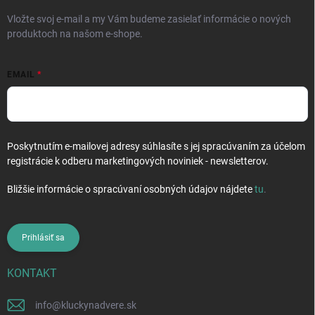
e
Vložte svoj e-mail a my Vám budeme zasielať informácie o nových
produktoch na našom e-shope.
EMAIL
Poskytnutím e-mailovej adresy súhlasíte s jej spracúvaním za účelom
registrácie k odberu marketingových noviniek - newsletterov.
Bližšie informácie o spracúvaní osobných údajov nájdete
tu
.
Prihlásiť sa
KONTAKT
info
@
kluckynadvere.sk