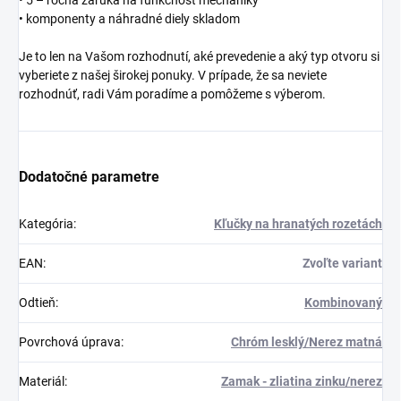
• komponenty a náhradné diely skladom
Je to len na Vašom rozhodnutí, aké prevedenie a aký typ otvoru si
vyberiete z našej širokej ponuky. V prípade, že sa neviete
rozhodnúť, radi Vám poradíme a pomôžeme s výberom.
Dodatočné parametre
Kategória
:
Kľučky na hranatých rozetách
EAN
:
Zvoľte variant
Odtieň
:
Kombinovaný
Povrchová úprava
:
Chróm lesklý/Nerez matná
Materiál
:
Zamak - zliatina zinku/nerez