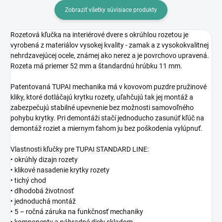
Zobraziť všetky súvisiace produkty
Rozetová kľučka na interiérové dvere s okrúhlou rozetou je
vyrobená z materiálov vysokej kvality - zamak a z vysokokvalitnej
nehrdzavejúcej ocele, známej ako nerez a je povrchovo upravená.
Rozeta má priemer 52 mm a štandardnú hrúbku 11 mm.
Patentovaná TUPAI mechanika má v kovovom puzdre pružinové
kliky, ktoré dotláčajú krytku rozety, uľahčujú tak jej montáž a
zabezpečujú stabilné upevnenie bez možnosti samovoľného
pohybu krytky. Pri demontáži stačí jednoducho zasunúť kľúč na
demontáž roziet a miernym ťahom ju bez poškodenia vylúpnuť.
Vlastnosti kľučky pre TUPAI STANDARD LINE:
• okrúhly dizajn rozety
• klikové nasadenie krytky rozety
• tichý chod
• dlhodobá životnosť
• jednoduchá montáž
• 5 – ročná záruka na funkčnosť mechaniky
• komponenty a náhradné diely skladom