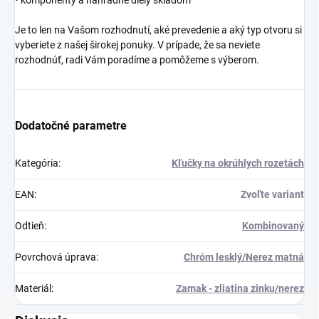
Je to len na Vašom rozhodnutí, aké prevedenie a aký typ otvoru si
vyberiete z našej širokej ponuky. V prípade, že sa neviete
rozhodnúť, radi Vám poradíme a pomôžeme s výberom.
Dodatočné parametre
Kategória
:
Kľučky na okrúhlych rozetách
EAN
:
Zvoľte variant
Odtieň
:
Kombinovaný
Povrchová úprava
:
Chróm lesklý/Nerez matná
Materiál
:
Zamak - zliatina zinku/nerez