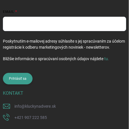
EMAIL
Poskytnutím e-mailovej adresy súhlasíte s jej spracúvaním za účelom
registrácie k odberu marketingových noviniek - newsletterov.
Bližšie informácie o spracúvaní osobných údajov nájdete
tu
.
Prihlásiť sa
KONTAKT
info
@
kluckynadvere.sk
+421 907 222 585