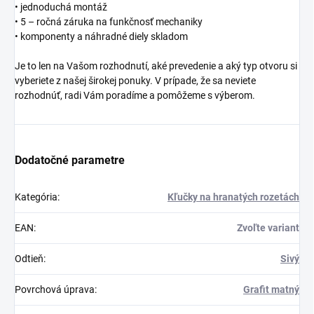
• jednoduchá montáž
• 5 – ročná záruka na funkčnosť mechaniky
• komponenty a náhradné diely skladom
Je to len na Vašom rozhodnutí, aké prevedenie a aký typ otvoru si
vyberiete z našej širokej ponuky. V prípade, že sa neviete
rozhodnúť, radi Vám poradíme a pomôžeme s výberom.
Dodatočné parametre
Kategória
:
Kľučky na hranatých rozetách
EAN
:
Zvoľte variant
Odtieň
:
Sivý
Povrchová úprava
:
Grafit matný