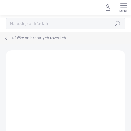
Prejsť
na
obsah
Hľadať
Kľučky na hranatých rozetách
Neohodnotené
Podrobnosti hodnotenia
ZNAČKA:
TUPAI