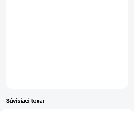
cena:
PREVEDENIE
TYP OTVORU
−
+
Pridať do košíka
DETAILNÉ INFORMÁCIE
OPÝTAŤ SA
STRÁŽIŤ
Súvisiaci tovar