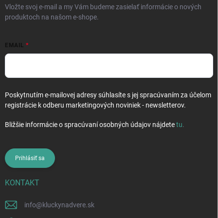
Vložte svoj e-mail a my Vám budeme zasielať informácie o nových
produktoch na našom e-shope.
EMAIL
Poskytnutím e-mailovej adresy súhlasíte s jej spracúvaním za účelom
registrácie k odberu marketingových noviniek - newsletterov.
Bližšie informácie o spracúvaní osobných údajov nájdete
tu
.
Prihlásiť sa
KONTAKT
info
@
kluckynadvere.sk