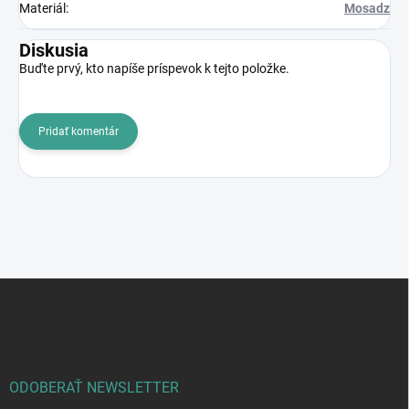
Materiál
:
Mosadz
Diskusia
Buďte prvý, kto napíše príspevok k tejto položke.
Pridať komentár
Z
á
p
ä
t
i
ODOBERAŤ NEWSLETTER
e