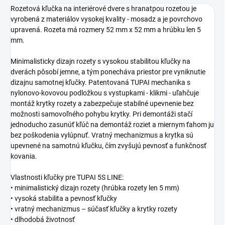
Rozetová kľučka na interiérové dvere s hranatpou rozetou je
vyrobená z materiálov vysokej kvality - mosadz a je povrchovo
upravená. Rozeta má rozmery 52 mm x 52 mm a hrúbku len 5
mm.
Minimalisticky dizajn rozety s vysokou stabilitou kľučky na
dverách pôsobí jemne, a tým ponecháva priestor pre vyniknutie
dizajnu samotnej kľučky. Patentovaná TUPAI mechanika s
nylonovo-kovovou podložkou s vystupkami - klikmi - uľahčuje
montáž krytky rozety a zabezpečuje stabilné upevnenie bez
možnosti samovoľného pohybu krytky. Pri demontáži stačí
jednoducho zasunúť kľúč na demontáž roziet a miernym ťahom ju
bez poškodenia vylúpnuť. Vratný mechanizmus a krytka sú
upevnené na samotnú kľučku, čím zvyšujú pevnosť a funkčnosť
kovania.
Vlastnosti kľučky pre TUPAI 5S LINE:
• minimalistický dizajn rozety (hrúbka rozety len 5 mm)
• vysoká stabilita a pevnosť kľučky
• vratný mechanizmus – súčasť kľučky a krytky rozety
• dlhodobá životnosť