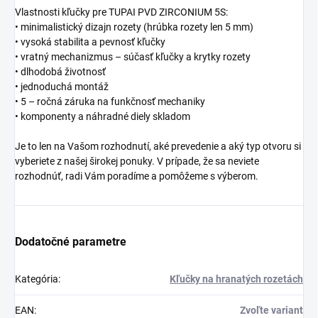
Vlastnosti kľučky pre TUPAI PVD ZIRCONIUM 5S:
• minimalistický dizajn rozety (hrúbka rozety len 5 mm)
• vysoká stabilita a pevnosť kľučky
• vratný mechanizmus – súčasť kľučky a krytky rozety
• dlhodobá životnosť
• jednoduchá montáž
• 5 – ročná záruka na funkčnosť mechaniky
• komponenty a náhradné diely skladom
Je to len na Vašom rozhodnutí, aké prevedenie a aký typ otvoru si
vyberiete z našej širokej ponuky. V prípade, že sa neviete
rozhodnúť, radi Vám poradíme a pomôžeme s výberom.
Dodatočné parametre
Kategória
:
Kľučky na hranatých rozetách
EAN
:
Zvoľte variant