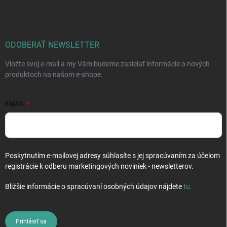
á
p
ä
t
i
ODOBERAŤ NEWSLETTER
e
Vložte svoj e-mail a my Vám budeme zasielať informácie o nových
produktoch na našom e-shope.
EMAIL
Poskytnutím e-mailovej adresy súhlasíte s jej spracúvaním za účelom
registrácie k odberu marketingových noviniek - newsletterov.
Bližšie informácie o spracúvaní osobných údajov nájdete
tu
.
Prihlásiť sa