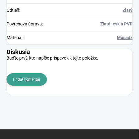
Odtieň
:
Zlatý
Povrchová úprava
:
Zlatá lesklá PVD
Materiál
:
Mosadz
Diskusia
Buďte prvý, kto napíše príspevok k tejto položke.
Pridať komentár
Z