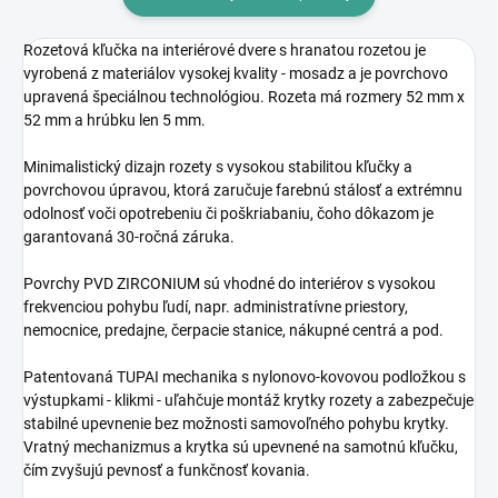
Rozetová kľučka na interiérové dvere s hranatou rozetou je
vyrobená z materiálov vysokej kvality - mosadz a je povrchovo
upravená špeciálnou technológiou. Rozeta má rozmery 52 mm x
52 mm a hrúbku len 5 mm.
Minimalistický dizajn rozety s vysokou stabilitou kľučky a
povrchovou úpravou, ktorá zaručuje farebnú stálosť a extrémnu
odolnosť voči opotrebeniu či poškriabaniu, čoho dôkazom je
garantovaná 30-ročná záruka.
Povrchy PVD ZIRCONIUM sú vhodné do interiérov s vysokou
frekvenciou pohybu ľudí, napr. administratívne priestory,
nemocnice, predajne, čerpacie stanice, nákupné centrá a pod.
Patentovaná TUPAI mechanika s nylonovo-kovovou podložkou s
výstupkami - klikmi - uľahčuje montáž krytky rozety a zabezpečuje
stabilné upevnenie bez možnosti samovoľného pohybu krytky.
Vratný mechanizmus a krytka sú upevnené na samotnú kľučku,
čím zvyšujú pevnosť a funkčnosť kovania.