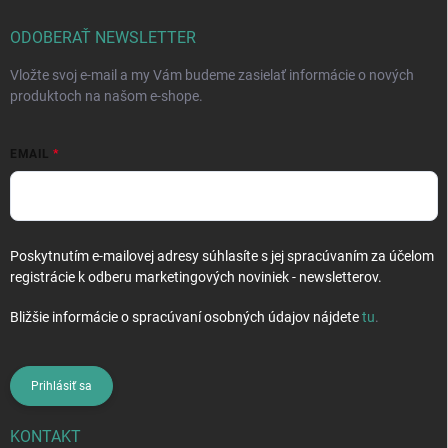
t
i
ODOBERAŤ NEWSLETTER
e
Vložte svoj e-mail a my Vám budeme zasielať informácie o nových
produktoch na našom e-shope.
EMAIL
Poskytnutím e-mailovej adresy súhlasíte s jej spracúvaním za účelom
registrácie k odberu marketingových noviniek - newsletterov.
Bližšie informácie o spracúvaní osobných údajov nájdete
tu
.
Prihlásiť sa
KONTAKT