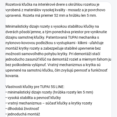
Rozetová kľučka na interiérové dvere s okrúhlou rozetou je
vyrobená z materiálov vysokej kvality - mosadz a je povrchovo
upravená. Rozeta má priemer 52 mm a hrúbku len 5 mm.
Minimalisticky dizajn rozety s vysokou stabilitou kľučky na
dverách pôsobí jemne, a tým ponecháva priestor pre vyniknutie
dizajnu samotnej kľučky. Patentovaná TUPAI mechanika s
nylonovo-kovovou podložkou s vystupkami - klikmi - uľahčuje
montáž krytky rozety a zabezpečuje stabilné upevnenie bez
možnosti samovoľného pohybu krytky. Pri demontáži stačí
jednoducho zasunúť kľúč na demontáž roziet a miernym ťahom ju
bez poškodenia vylúpnuť. Vratný mechanizmus a krytka sú
upevnené na samotnú kľučku, čím zvyšujú pevnosť a funkčnosť
kovania.
Vlastnosti kľučky pre TUPAI 5S LINE:
• minimalistický dizajn rozety (hrúbka rozety len 5 mm)
• vysoká stabilita a pevnosť kľučky
• vratný mechanizmus – súčasť kľučky a krytky rozety
• dlhodobá životnosť
• jednoduchá montáž