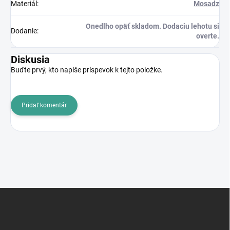
Materiál
:
Mosadz
Onedlho opäť skladom. Dodaciu lehotu si
Dodanie
:
overte.
Diskusia
Buďte prvý, kto napíše príspevok k tejto položke.
Pridať komentár
Z
á
p
ä