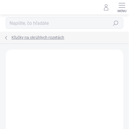
Prejsť
na
obsah
Hľadať
Kľučky na okrúhlych rozetách
Neohodnotené
Podrobnosti hodnotenia
ZNAČKA:
TUPAI