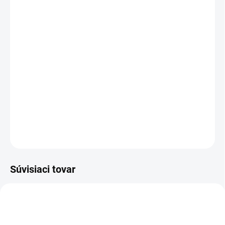
cena:
PREVEDENIE
TYP OTVORU
−
+
Pridať do košíka
DETAILNÉ INFORMÁCIE
OPÝTAŤ SA
STRÁŽIŤ
Súvisiaci tovar