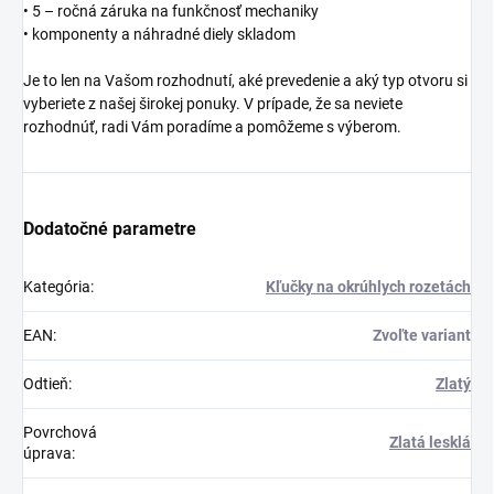
• 5 – ročná záruka na funkčnosť mechaniky
• komponenty a náhradné diely skladom
Je to len na Vašom rozhodnutí, aké prevedenie a aký typ otvoru si
vyberiete z našej širokej ponuky. V prípade, že sa neviete
rozhodnúť, radi Vám poradíme a pomôžeme s výberom.
Dodatočné parametre
Kategória
:
Kľučky na okrúhlych rozetách
EAN
:
Zvoľte variant
Odtieň
:
Zlatý
Povrchová
Zlatá lesklá
úprava
: