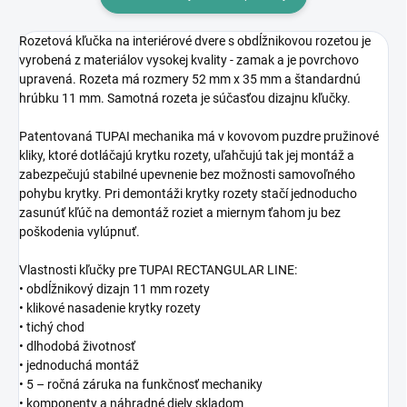
Rozetová kľučka na interiérové dvere s obdĺžnikovou rozetou je
vyrobená z materiálov vysokej kvality - zamak a je povrchovo
upravená. Rozeta má rozmery 52 mm x 35 mm a štandardnú
hrúbku 11 mm. Samotná rozeta je súčasťou dizajnu kľučky.
Patentovaná TUPAI mechanika má v kovovom puzdre pružinové
kliky, ktoré dotláčajú krytku rozety, uľahčujú tak jej montáž a
zabezpečujú stabilné upevnenie bez možnosti samovoľného
pohybu krytky. Pri demontáži krytky rozety stačí jednoducho
zasunúť kľúč na demontáž roziet a miernym ťahom ju bez
poškodenia vylúpnuť.
Vlastnosti kľučky pre TUPAI RECTANGULAR LINE:
• obdĺžnikový dizajn 11 mm rozety
• klikové nasadenie krytky rozety
• tichý chod
• dlhodobá životnosť
• jednoduchá montáž
• 5 – ročná záruka na funkčnosť mechaniky
• komponenty a náhradné diely skladom