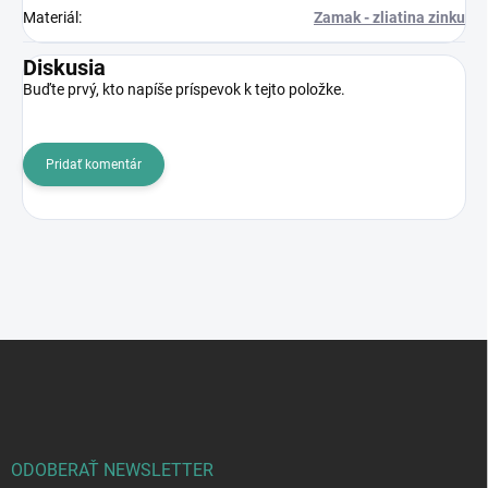
Materiál
:
Zamak - zliatina zinku
Diskusia
Buďte prvý, kto napíše príspevok k tejto položke.
Pridať komentár
Z
á
p
ä
t
i
ODOBERAŤ NEWSLETTER