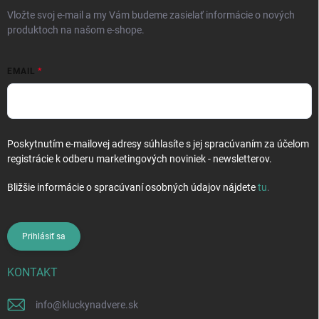
e
Vložte svoj e-mail a my Vám budeme zasielať informácie o nových
produktoch na našom e-shope.
EMAIL
Poskytnutím e-mailovej adresy súhlasíte s jej spracúvaním za účelom
registrácie k odberu marketingových noviniek - newsletterov.
Bližšie informácie o spracúvaní osobných údajov nájdete
tu
.
Prihlásiť sa
KONTAKT
info
@
kluckynadvere.sk