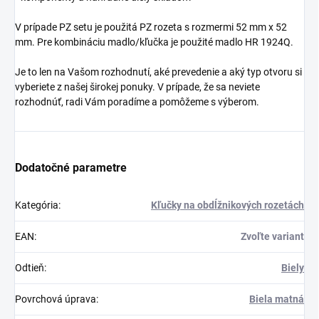
V prípade PZ setu je použitá PZ rozeta s rozmermi 52 mm x 52
mm. Pre kombináciu madlo/kľučka je použité madlo HR 1924Q.
Je to len na Vašom rozhodnutí, aké prevedenie a aký typ otvoru si
vyberiete z našej širokej ponuky. V prípade, že sa neviete
rozhodnúť, radi Vám poradíme a pomôžeme s výberom.
Dodatočné parametre
Kategória
:
Kľučky na obdĺžnikových rozetách
EAN
:
Zvoľte variant
Odtieň
:
Biely
Povrchová úprava
:
Biela matná