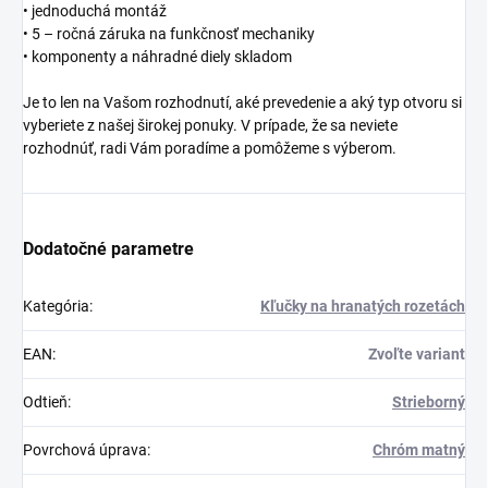
• jednoduchá montáž
• 5 – ročná záruka na funkčnosť mechaniky
• komponenty a náhradné diely skladom
Je to len na Vašom rozhodnutí, aké prevedenie a aký typ otvoru si
vyberiete z našej širokej ponuky. V prípade, že sa neviete
rozhodnúť, radi Vám poradíme a pomôžeme s výberom.
Dodatočné parametre
Kategória
:
Kľučky na hranatých rozetách
EAN
:
Zvoľte variant
Odtieň
:
Strieborný
Povrchová úprava
:
Chróm matný