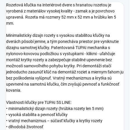
Rozetová kľučka na interiérové dvere s hranatou rozetou je
vyrobená z materiálov vysokej kvality - zamak a je povrchovo
upravená. Rozeta má rozmery 52 mm x 52 mm a hrúbku len 5
mm.
Minimalisticky dizajn rozety s vysokou stabilitou kľučky na
dverách pôsobí jemne, a tým ponecháva priestor pre vyniknutie
dizajnu samotnej kľučky. Patentovaná TUPAI mechanika s
nylonovo-kovovou podložkou s vystupkami - klikmi - uľahčuje
montáž krytky rozety a zabezpečuje stabilné upevnenie bez
možnosti samovoľného pohybu krytky. Pri demontáži stačí
jednoducho zasunúť kľúč na demontáž roziet a miernym ťahom ju
bez poškodenia vylúpnuť. Vratný mechanizmus a krytka sú
upevnené na samotnú kľučku, čím zvyšujú pevnosť a funkčnosť
kovania.
Vlastnosti kľučky pre TUPAI 5S LINE:
• minimalistický dizajn rozety (hrúbka rozety len 5 mm)
• vysoká stabilita a pevnosť kľučky
• vratný mechanizmus – súčasť kľučky a krytky rozety
• dlhodobá životnosť