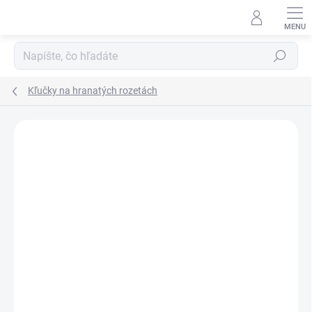
Prejsť
na
obsah
Hľadať
Kľučky na hranatých rozetách
Neohodnotené
Podrobnosti hodnotenia
ZNAČKA:
TUPAI