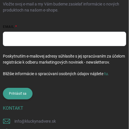
Vložte svoj e-mail a my Vám budeme zasielať informácie o nových
produktoch na našom e-shope.
EMAIL
Poskytnutím e-mailovej adresy súhlasíte s jej spracúvaním za účelom
registrácie k odberu marketingových noviniek - newsletterov.
Bližšie informácie o spracúvaní osobných údajov nájdete
tu
.
Prihlásiť sa
KONTAKT
info
@
kluckynadvere.sk