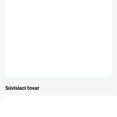
cena:
PREVEDENIE
TYP OTVORU
−
+
Pridať do košíka
DETAILNÉ INFORMÁCIE
OPÝTAŤ SA
STRÁŽIŤ
Súvisiaci tovar