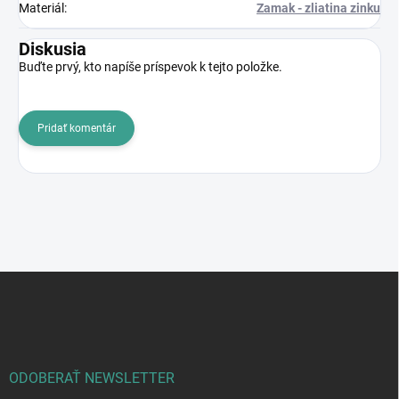
Materiál
:
Zamak - zliatina zinku
Diskusia
Buďte prvý, kto napíše príspevok k tejto položke.
Pridať komentár
Z
á
p
ä
t
i
ODOBERAŤ NEWSLETTER
e