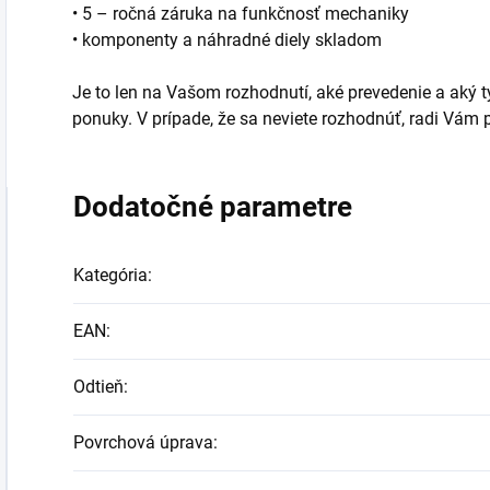
• 5 – ročná záruka na funkčnosť mechaniky
• komponenty a náhradné diely skladom
Je to len na Vašom rozhodnutí, aké prevedenie a aký typ
ponuky. V prípade, že sa neviete rozhodnúť, radi Vá
Dodatočné parametre
Kategória
:
EAN
:
Odtieň
:
Povrchová úprava
: