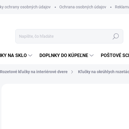
ky ochrany osobných údajov
Ochrana osobných údajov
Reklam
Hľadať
KY NA SKLO
DOPLNKY DO KÚPEĽNE
POŠTOVÉ S
Rozetové kľučky na interiérové dvere
Kľučky na okrúhlych rozetá
Neohodnotené
Podrobnosti hodnotenia
ZNAČKA
od
od
Jedn
ZVO