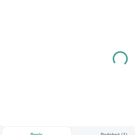
SKLADOM
SKLADOM
MPK - Profi
MP -
P
Šablóna
AKUMULÁTOROVÝ
U
12 V VŔTACÍ
€125,46
SKRUTKOVAČ S
€83,64
€102 bez DPH
PRÍKLEPOM
€68 bez DPH
€
Do košíka
Do košíka
Popis
Podobné (1)