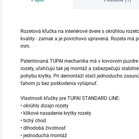
Rozetová kľučka na interiérové dvere s okrúhlou rozet
kvality - zamak a je povrchovo upravená. Rozeta má 
mm.
Patentovaná TUPAI mechanika má v kovovom puzdre pru
rozety, uľahčujú tak jej montáž a zabezpečujú stabi
pohybu krytky. Pri demontáži stačí jednoducho zasun
ťahom ju bez poškodenia vylúpnuť.
Vlastnosti kľučky pre TUPAI STANDARD LINE:
• okrúhly dizajn rozety
• klikové nasadenie krytky rozety
• tichý chod
• dlhodobá životnosť
• jednoduchá montáž