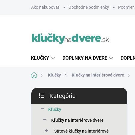
Prejsť
Ako nakupovať
Obchodné podmienky
Podmien
na
obsah
KĽUČKY
DOPLNKY NA DVERE
DOPLN
Domov
Kľučky
Kľučky na interiérové dvere
B
Kategórie
o
Preskočiť
č
kategórie
n
Kľučky
ý
Kľučky na interiérové dvere
p
a
Štítové kľučky na interiérové