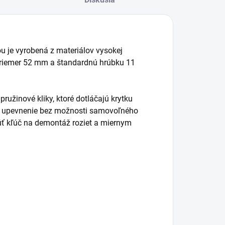
ou je vyrobená z materiálov vysokej
priemer 52 mm a štandardnú hrúbku 11
žinové kliky, ktoré dotláčajú krytku
lné upevnenie bez možnosti samovoľného
úť kľúč na demontáž roziet a miernym