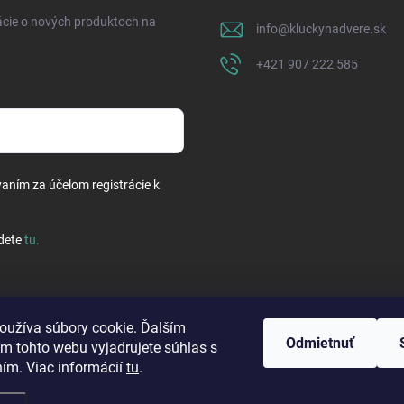
ácie o nových produktoch na
info
@
kluckynadvere.sk
+421 907 222 585
vaním za účelom registrácie k
dete
tu
.
oužíva súbory cookie. Ďalším
Odmietnuť
m tohto webu vyjadrujete súhlas s
ním. Viac informácií
tu
.