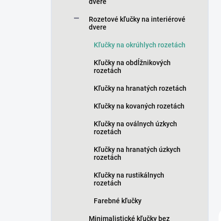
n
dvere
e
Rozetové kľučky na interiérové
l
dvere
Kľučky na okrúhlych rozetách
Kľučky na obdĺžnikových
rozetách
Kľučky na hranatých rozetách
Kľučky na kovaných rozetách
Kľučky na oválnych úzkych
rozetách
Kľučky na hranatých úzkych
rozetách
Kľučky na rustikálnych
rozetách
Farebné kľučky
Minimalistické kľučky bez