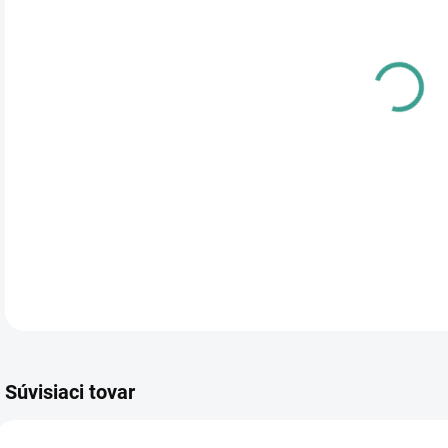
cena
PRE
TYP
DETA
Súvisiaci tovar