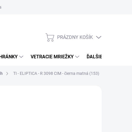
ačné podmienky
Blog
Moja objednávka
Odstúpenie od zmlu
PRÁZDNY KOŠÍK
NÁKUPNÝ
KOŠÍK
CHRÁNKY
VETRACIE MRIEŽKY
ĎALŠIE DOPLNKY
ch
TI - ELIPTICA - R 3098
CIM - čierna matná (153)
:
TUPAI
 €68,88
od
€58,55
/ set
€47,60
bez DPH
otková
ĽTE VARIANT