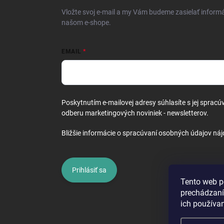
i
Vložte svoj e-mail a my Vám budeme zasielať inform
e
našom e-shope.
EMAIL
Poskytnutím e-mailovej adresy súhlasíte s jej spracú
odberu marketingových noviniek - newsletterov.
Bližšie informácie o spracúvaní osobných údajov náj
Prihlásiť sa
Tento web p
prechádzaní
ich používa