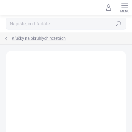
Prejsť
na
obsah
Hľadať
Kľučky na okrúhlych rozetách
Neohodnotené
Podrobnosti hodnotenia
ZNAČKA:
TUPAI