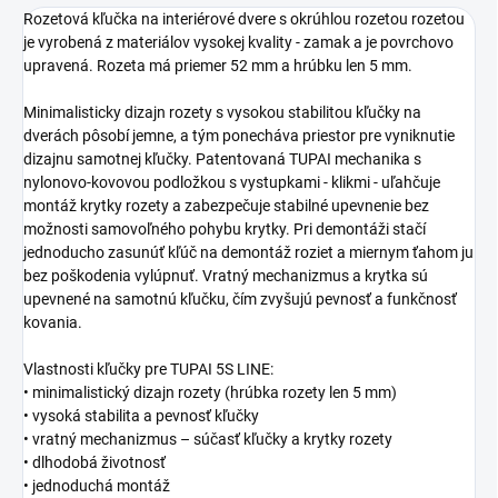
Rozetová kľučka na interiérové dvere s okrúhlou rozetou rozetou
je vyrobená z materiálov vysokej kvality - zamak a je povrchovo
upravená. Rozeta má priemer 52 mm a hrúbku len 5 mm.
Minimalisticky dizajn rozety s vysokou stabilitou kľučky na
dverách pôsobí jemne, a tým ponecháva priestor pre vyniknutie
dizajnu samotnej kľučky. Patentovaná TUPAI mechanika s
nylonovo-kovovou podložkou s vystupkami - klikmi - uľahčuje
montáž krytky rozety a zabezpečuje stabilné upevnenie bez
možnosti samovoľného pohybu krytky. Pri demontáži stačí
jednoducho zasunúť kľúč na demontáž roziet a miernym ťahom ju
bez poškodenia vylúpnuť. Vratný mechanizmus a krytka sú
upevnené na samotnú kľučku, čím zvyšujú pevnosť a funkčnosť
kovania.
Vlastnosti kľučky pre TUPAI 5S LINE:
• minimalistický dizajn rozety (hrúbka rozety len 5 mm)
• vysoká stabilita a pevnosť kľučky
• vratný mechanizmus – súčasť kľučky a krytky rozety
• dlhodobá životnosť
• jednoduchá montáž