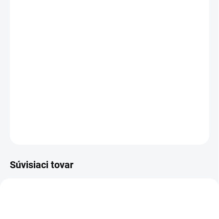
cena:
PREVEDENIE
TYP OTVORU
−
+
Pridať do košíka
DETAILNÉ INFORMÁCIE
OPÝTAŤ SA
STRÁŽIŤ
Súvisiaci tovar