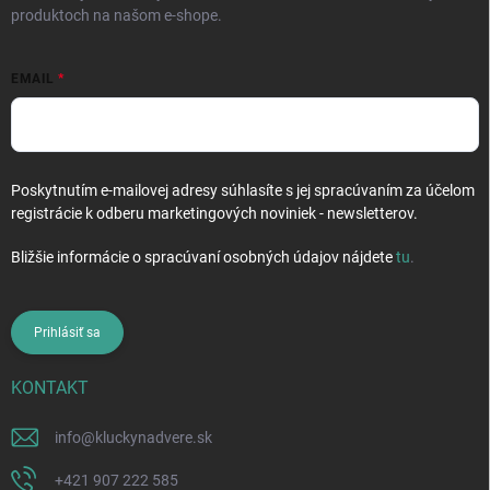
produktoch na našom e-shope.
EMAIL
Poskytnutím e-mailovej adresy súhlasíte s jej spracúvaním za účelom
registrácie k odberu marketingových noviniek - newsletterov.
Bližšie informácie o spracúvaní osobných údajov nájdete
tu
.
Prihlásiť sa
KONTAKT
info
@
kluckynadvere.sk
+421 907 222 585