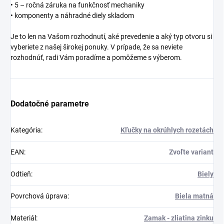
• 5 – ročná záruka na funkčnosť mechaniky
• komponenty a náhradné diely skladom
Je to len na Vašom rozhodnutí, aké prevedenie a aký typ otvoru si
vyberiete z našej širokej ponuky. V prípade, že sa neviete
rozhodnúť, radi Vám poradíme a pomôžeme s výberom.
Dodatočné parametre
Kategória
:
Kľučky na okrúhlych rozetách
EAN
:
Zvoľte variant
Odtieň
:
Biely
Povrchová úprava
:
Biela matná
Materiál
:
Zamak - zliatina zinku