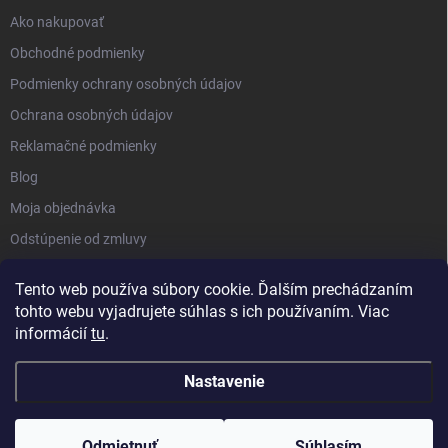
Ako nakupovať
Obchodné podmienky
Podmienky ochrany osobných údajov
Ochrana osobných údajov
Reklamačné podmienky
Blog
Moja objednávka
Odstúpenie od zmluvy
Tento web používa súbory cookie. Ďalším prechádzaním
tohto webu vyjadrujete súhlas s ich používaním. Viac
informácií
tu
.
Nastavenie
Copyright 2026
Kluckynadvere.sk
. Všetky práva vyhradené.
Upraviť
nastavenie cookies
Odmietnuť
Súhlasím