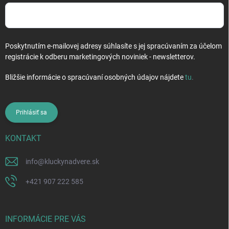
Poskytnutím e-mailovej adresy súhlasíte s jej spracúvaním za účelom
registrácie k odberu marketingových noviniek - newsletterov.
Bližšie informácie o spracúvaní osobných údajov nájdete
tu
.
Prihlásiť sa
KONTAKT
info
@
kluckynadvere.sk
+421 907 222 585
INFORMÁCIE PRE VÁS