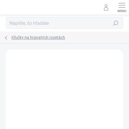
Prejsť
na
obsah
Hľadať
Kľučky na hranatých rozetách
Neohodnotené
Podrobnosti hodnotenia
ZNAČKA:
TUPAI