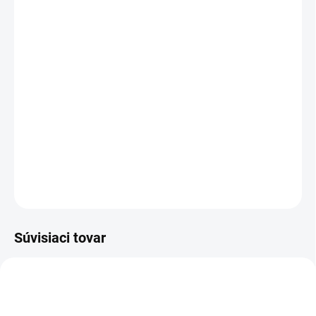
cena:
PREVEDENIE
TYP OTVORU
−
+
Pridať do košíka
DETAILNÉ INFORMÁCIE
OPÝTAŤ SA
STRÁŽIŤ
Súvisiaci tovar