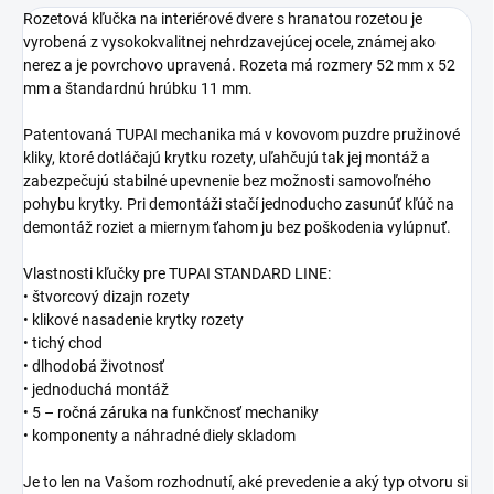
Rozetová kľučka na interiérové dvere s hranatou rozetou je
vyrobená z vysokokvalitnej nehrdzavejúcej ocele, známej ako
nerez a je povrchovo upravená. Rozeta má rozmery 52 mm x 52
mm a štandardnú hrúbku 11 mm.
Patentovaná TUPAI mechanika má v kovovom puzdre pružinové
kliky, ktoré dotláčajú krytku rozety, uľahčujú tak jej montáž a
zabezpečujú stabilné upevnenie bez možnosti samovoľného
pohybu krytky. Pri demontáži stačí jednoducho zasunúť kľúč na
demontáž roziet a miernym ťahom ju bez poškodenia vylúpnuť.
Vlastnosti kľučky pre TUPAI STANDARD LINE:
• štvorcový dizajn rozety
• klikové nasadenie krytky rozety
• tichý chod
• dlhodobá životnosť
• jednoduchá montáž
• 5 – ročná záruka na funkčnosť mechaniky
• komponenty a náhradné diely skladom
Je to len na Vašom rozhodnutí, aké prevedenie a aký typ otvoru si