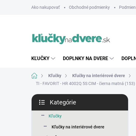
Prejsť
Ako nakupovať
Obchodné podmienky
Podmien
na
obsah
KĽUČKY
DOPLNKY NA DVERE
DOPLN
Domov
Kľučky
Kľučky na interiérové dvere
TI - FAVORIT - HR 4002Q 5S
CIM - čierna matná (153)
B
Kategórie
o
Preskočiť
č
kategórie
n
Kľučky
ý
Kľučky na interiérové dvere
p