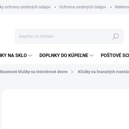
ky ochrany osobných údajov
Ochrana osobných údajov
Reklam
Hľadať
KY NA SKLO
DOPLNKY DO KÚPEĽNE
POŠTOVÉ S
Rozetové kľučky na interiérové dvere
Kľučky na hranatých rozetá
Neohodnotené
Podrobnosti hodnotenia
ZNAČKA
VÝPREDAJ
od