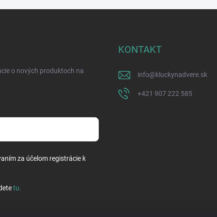
KONTAKT
ácie o nových produktoch na
info
@
kluckynadvere.sk
+421 907 222 585
vaním za účelom registrácie k
dete
tu
.