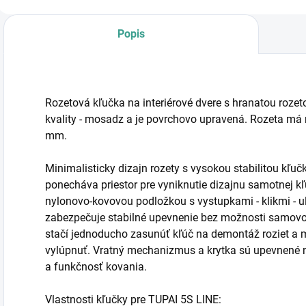
Popis
Rozetová kľučka na interiérové dvere s hranatou rozet
kvality - mosadz a je povrchovo upravená. Rozeta m
mm.
Minimalisticky dizajn rozety s vysokou stabilitou kľu
ponecháva priestor pre vyniknutie dizajnu samotnej 
nylonovo-kovovou podložkou s vystupkami - klikmi - u
zabezpečuje stabilné upevnenie bez možnosti samovo
stačí jednoducho zasunúť kľúč na demontáž roziet a
vylúpnuť. Vratný mechanizmus a krytka sú upevnené 
a funkčnosť kovania.
Vlastnosti kľučky pre TUPAI 5S LINE: