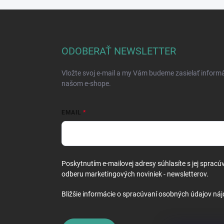
Z
á
p
ä
ODOBERAŤ NEWSLETTER
t
i
Vložte svoj e-mail a my Vám budeme zasielať inform
e
našom e-shope.
EMAIL
Poskytnutím e-mailovej adresy súhlasíte s jej spracú
odberu marketingových noviniek - newsletterov.
Bližšie informácie o spracúvaní osobných údajov náj