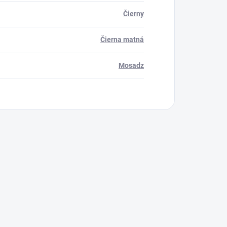
Čierny
Čierna matná
Mosadz