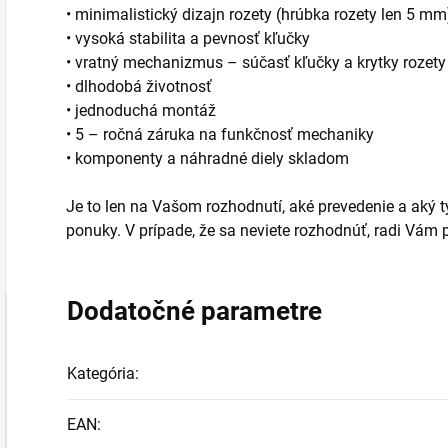
• minimalistický dizajn rozety (hrúbka rozety len 5 mm
• vysoká stabilita a pevnosť kľučky
• vratný mechanizmus – súčasť kľučky a krytky rozety
• dlhodobá životnosť
• jednoduchá montáž
• 5 – ročná záruka na funkčnosť mechaniky
• komponenty a náhradné diely skladom
Je to len na Vašom rozhodnutí, aké prevedenie a aký typ
ponuky. V prípade, že sa neviete rozhodnúť, radi Vá
Dodatočné parametre
Kategória
:
EAN
: