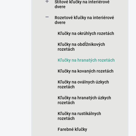
a
Štítové kľučky na interiérové
n
dvere
e
Rozetové kľučky na interiérové
l
dvere
Kľučky na okrúhlych rozetách
Kľučky na obdĺžnikových
rozetách
Kľučky na hranatých rozetách
Kľučky na kovaných rozetách
Kľučky na oválnych úzkych
rozetách
Kľučky na hranatých úzkych
rozetách
Kľučky na rustikálnych
rozetách
Farebné kľučky