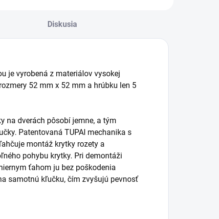
Diskusia
ou je vyrobená z materiálov vysokej
á rozmery 52 mm x 52 mm a hrúbku len 5
čky na dverách pôsobí jemne, a tým
kľučky. Patentovaná TUPAI mechanika s
ľahčuje montáž krytky rozety a
ľného pohybu krytky. Pri demontáži
 miernym ťahom ju bez poškodenia
na samotnú kľučku, čím zvyšujú pevnosť