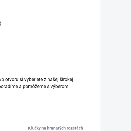
)
 otvoru si vyberiete z našej širokej
m poradíme a pomôžeme s výberom.
Kľučky na hranatých rozetách