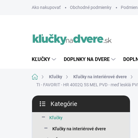
Prejsť
Ako nakupovať
Obchodné podmienky
Podmien
na
obsah
KĽUČKY
DOPLNKY NA DVERE
DOPLN
Domov
Kľučky
Kľučky na interiérové dvere
TI - FAVORIT - HR 4002Q 5S
MEL PVD - meď lesklá PV
B
Kategórie
o
Preskočiť
č
kategórie
n
Kľučky
ý
Kľučky na interiérové dvere
p