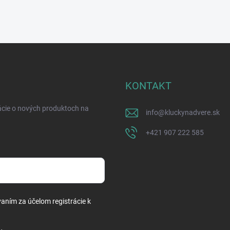
KONTAKT
ácie o nových produktoch na
info
@
kluckynadvere.sk
+421 907 222 585
vaním za účelom registrácie k