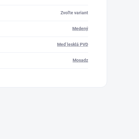
Zvoľte variant
Medený
Meď lesklá PVD
Mosadz