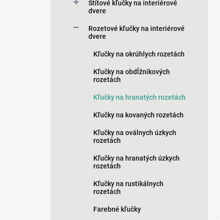
a
Štítové kľučky na interiérové
n
dvere
e
Rozetové kľučky na interiérové
l
dvere
Kľučky na okrúhlych rozetách
Kľučky na obdĺžnikových
rozetách
Kľučky na hranatých rozetách
Kľučky na kovaných rozetách
Kľučky na oválnych úzkych
rozetách
Kľučky na hranatých úzkych
rozetách
Kľučky na rustikálnych
rozetách
Farebné kľučky