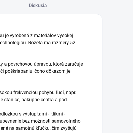
Diskusia
ou je vyrobená z materiálov vysokej
 technológiou. Rozeta má rozmery 52
čky a povrchovou úpravou, ktorá zaručuje
 či poškriabaniu, čoho dôkazom je
okou frekvenciou pohybu ľudí, napr.
ie stanice, nákupné centrá a pod.
ložkou s výstupkami - klikmi -
né upevnenie bez možnosti samovoľného
nené na samotnú kľučku, čím zvyšujú