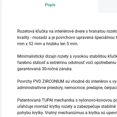
Popis
Rozetová kľučka na interiérové dvere s hranatou rozet
kvality - mosadz a je povrchovo upravená špeciálnou
mm x 52 mm a hrúbku len 5 mm.
Minimalistický dizajn rozety s vysokou stabilitou kľu
farebnú stálosť a extrémnu odolnosť voči opotrebeniu
garantovaná 30-ročná záruka.
Povrchy PVD ZIRCONIUM sú vhodné do interiérov s vys
administratívne priestory, nemocnice, predajne, čerpac
Patentovaná TUPAI mechanika s nylonovo-kovovou pod
uľahčuje montáž krytky rozety a zabezpečuje stabil
pohybu krytky. Vratný mechanizmus a krytka sú upev