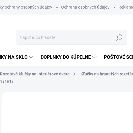
ky ochrany osobných údajov
Ochrana osobných údajov
Reklam
Hľadať
KY NA SKLO
DOPLNKY DO KÚPEĽNE
POŠTOVÉ S
Rozetové kľučky na interiérové dvere
Kľučky na hranatých rozetá
D (161)
Neohodnotené
Podrobnosti hodnotenia
ZNAČKA
od
od