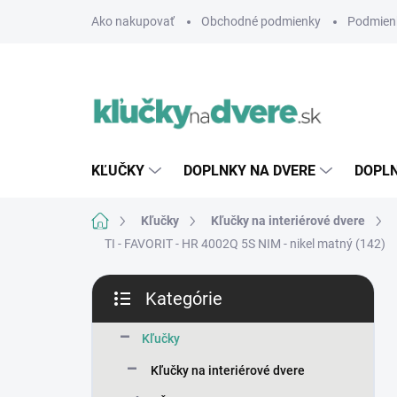
Prejsť
Ako nakupovať
Obchodné podmienky
Podmien
na
obsah
KĽUČKY
DOPLNKY NA DVERE
DOPLN
Domov
Kľučky
Kľučky na interiérové dvere
TI - FAVORIT - HR 4002Q 5S
NIM - nikel matný (142)
B
Kategórie
o
Preskočiť
č
kategórie
n
Kľučky
ý
Kľučky na interiérové dvere
p