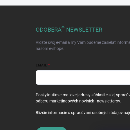
Z
á
p
ä
ODOBERAŤ NEWSLETTER
t
i
Vložte svoj e-mail a my Vám budeme zasielať inform
e
našom e-shope.
EMAIL
Poskytnutím e-mailovej adresy súhlasíte s jej spracú
odberu marketingových noviniek - newsletterov.
Bližšie informácie o spracúvaní osobných údajov náj