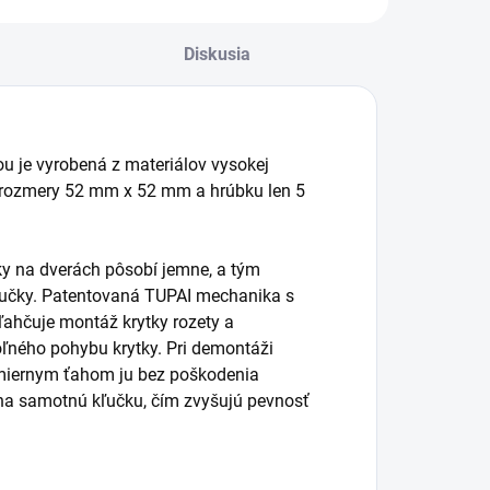
Diskusia
ou je vyrobená z materiálov vysokej
á rozmery 52 mm x 52 mm a hrúbku len 5
čky na dverách pôsobí jemne, a tým
kľučky. Patentovaná TUPAI mechanika s
ľahčuje montáž krytky rozety a
ľného pohybu krytky. Pri demontáži
 miernym ťahom ju bez poškodenia
na samotnú kľučku, čím zvyšujú pevnosť