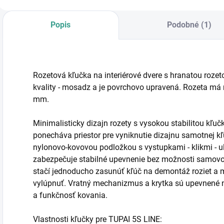
Popis
Podobné (1)
Rozetová kľučka na interiérové dvere s hranatou rozet
kvality - mosadz a je povrchovo upravená. Rozeta m
mm.
Minimalisticky dizajn rozety s vysokou stabilitou kľu
ponecháva priestor pre vyniknutie dizajnu samotnej 
nylonovo-kovovou podložkou s vystupkami - klikmi - u
zabezpečuje stabilné upevnenie bez možnosti samovo
stačí jednoducho zasunúť kľúč na demontáž roziet a
vylúpnuť. Vratný mechanizmus a krytka sú upevnené 
a funkčnosť kovania.
Vlastnosti kľučky pre TUPAI 5S LINE: