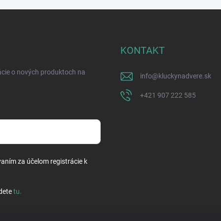
KONTAKT
ácie o nových produktoch na
info
@
kluckynadvere.sk
+421 907 222 585
vaním za účelom registrácie k
dete
tu
.