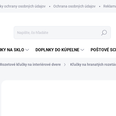
ky ochrany osobných údajov
Ochrana osobných údajov
Reklam
Hľadať
KY NA SKLO
DOPLNKY DO KÚPEĽNE
POŠTOVÉ S
Rozetové kľučky na interiérové dvere
Kľučky na hranatých rozetá
Neohodnotené
Podrobnosti hodnotenia
ZNAČKA
VÝPREDAJ
od