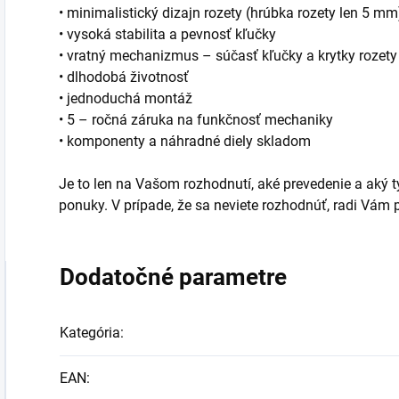
• minimalistický dizajn rozety (hrúbka rozety len 5 mm
• vysoká stabilita a pevnosť kľučky
• vratný mechanizmus – súčasť kľučky a krytky rozety
• dlhodobá životnosť
• jednoduchá montáž
• 5 – ročná záruka na funkčnosť mechaniky
• komponenty a náhradné diely skladom
Je to len na Vašom rozhodnutí, aké prevedenie a aký typ
ponuky. V prípade, že sa neviete rozhodnúť, radi Vá
Dodatočné parametre
Kategória
:
EAN
: