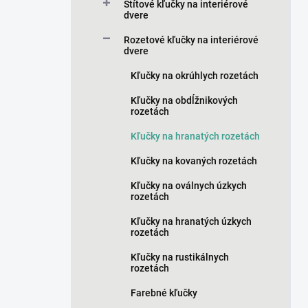
a
Štítové kľučky na interiérové
n
dvere
e
Rozetové kľučky na interiérové
l
dvere
Kľučky na okrúhlych rozetách
Kľučky na obdĺžnikových
rozetách
Kľučky na hranatých rozetách
Kľučky na kovaných rozetách
Kľučky na oválnych úzkych
rozetách
Kľučky na hranatých úzkych
rozetách
Kľučky na rustikálnych
rozetách
Farebné kľučky