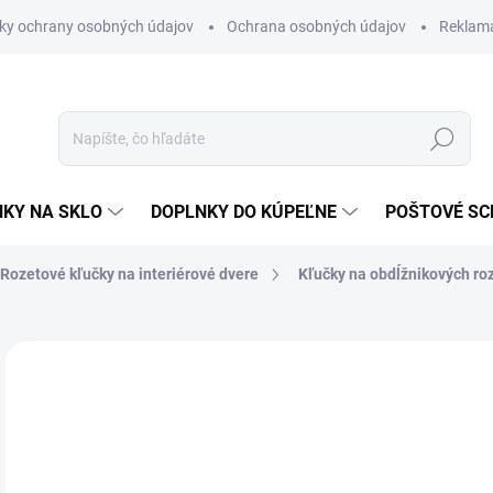
ky ochrany osobných údajov
Ochrana osobných údajov
Reklam
Hľadať
KY NA SKLO
DOPLNKY DO KÚPEĽNE
POŠTOVÉ S
Rozetové kľučky na interiérové dvere
Kľučky na obdĺžnikových ro
Neohodnotené
Podrobnosti hodnotenia
ZNAČKA
VÝPREDAJ
od