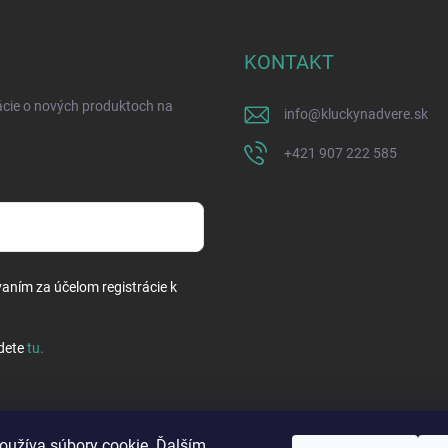
KONTAKT
ácie o nových produktoch na
info
@
kluckynadvere.sk
+421 907 222 585
vaním za účelom registrácie k
dete
tu
.
oužíva súbory cookie. Ďalším