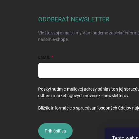
á
p
ä
ODOBERAŤ NEWSLETTER
t
i
Vložte svoj e-mail a my Vám budeme zasielať inform
e
našom e-shope.
EMAIL
Poskytnutím e-mailovej adresy súhlasíte s jej spracú
odberu marketingových noviniek - newsletterov.
Bližšie informácie o spracúvaní osobných údajov náj
Prihlásiť sa
Tento web p