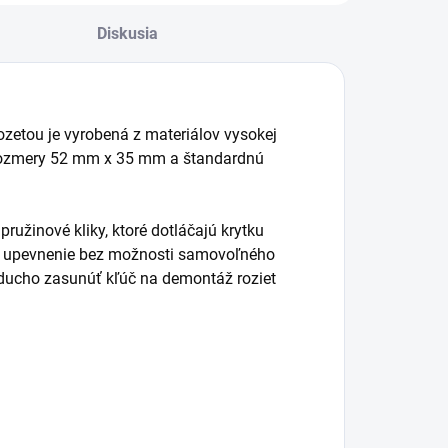
Diskusia
ozetou je vyrobená z materiálov vysokej
 rozmery 52 mm x 35 mm a štandardnú
žinové kliky, ktoré dotláčajú krytku
lné upevnenie bez možnosti samovoľného
noducho zasunúť kľúč na demontáž roziet