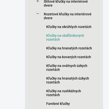
a
Štítové kľučky na interiérové
n
dvere
e
Rozetové kľučky na interiérové
l
dvere
Kľučky na okrúhlych rozetách
Kľučky na obdĺžnikových
rozetách
Kľučky na hranatých rozetách
Kľučky na kovaných rozetách
Kľučky na oválnych úzkych
rozetách
Kľučky na hranatých úzkych
rozetách
Kľučky na rustikálnych
rozetách
Farebné kľučky