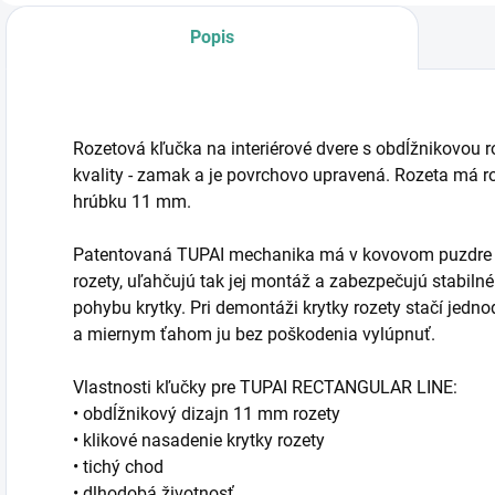
Popis
Rozetová kľučka na interiérové dvere s obdĺžnikovou r
kvality - zamak a je povrchovo upravená. Rozeta má
hrúbku 11 mm.
Patentovaná TUPAI mechanika má v kovovom puzdre pru
rozety, uľahčujú tak jej montáž a zabezpečujú stabi
pohybu krytky. Pri demontáži krytky rozety stačí jed
a miernym ťahom ju bez poškodenia vylúpnuť.
Vlastnosti kľučky pre TUPAI RECTANGULAR LINE:
• obdĺžnikový dizajn 11 mm rozety
• klikové nasadenie krytky rozety
• tichý chod
• dlhodobá životnosť