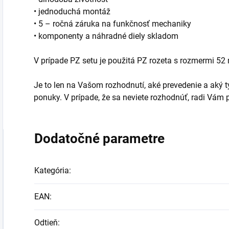
• jednoduchá montáž
• 5 – ročná záruka na funkčnosť mechaniky
• komponenty a náhradné diely skladom
V prípade PZ setu je použitá PZ rozeta s rozmermi 5
Je to len na Vašom rozhodnutí, aké prevedenie a aký typ
ponuky. V prípade, že sa neviete rozhodnúť, radi Vá
Dodatočné parametre
Kategória
:
EAN
:
Odtieň
: