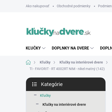
Prejsť
Ako nakupovať
Obchodné podmienky
Podmien
na
obsah
KĽUČKY
DOPLNKY NA DVERE
DOPLN
Domov
Kľučky
Kľučky na interiérové dvere
TI - FAVORIT - RT 4002RT
NIM - nikel matný (142)
B
Kategórie
o
Preskočiť
č
kategórie
n
Kľučky
ý
Kľučky na interiérové dvere
p