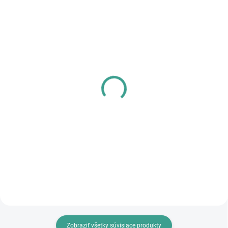
SKLADOM
SKLADOM
PL - Univerzálne mazivo
MPK - Profi Šablóna
PECOL BIO P55
€125,46
€10,46
€102 bez DPH
€8,50 bez DPH
Do košíka
Do košíka
Zobraziť všetky súvisiace produkty