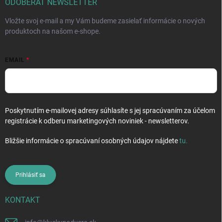
i
ODOBERAŤ NEWSLETTER
e
Vložte svoj e-mail a my Vám budeme zasielať informácie o nových
produktoch na našom e-shope.
EMAIL
Poskytnutím e-mailovej adresy súhlasíte s jej spracúvaním za účelom
registrácie k odberu marketingových noviniek - newsletterov.
Bližšie informácie o spracúvaní osobných údajov nájdete
tu
.
Prihlásiť sa
KONTAKT