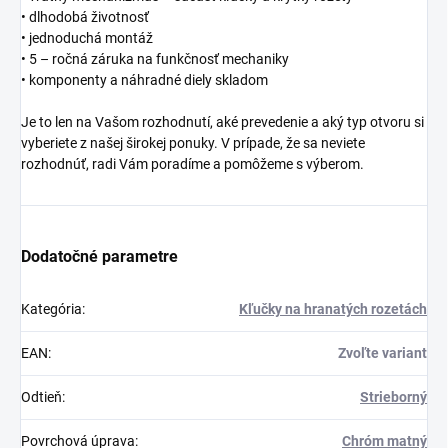
• dlhodobá životnosť
• jednoduchá montáž
• 5 – ročná záruka na funkčnosť mechaniky
• komponenty a náhradné diely skladom
Je to len na Vašom rozhodnutí, aké prevedenie a aký typ otvoru si
vyberiete z našej širokej ponuky. V prípade, že sa neviete
rozhodnúť, radi Vám poradíme a pomôžeme s výberom.
Dodatočné parametre
Kategória
:
Kľučky na hranatých rozetách
EAN
:
Zvoľte variant
Odtieň
:
Strieborný
Povrchová úprava
:
Chróm matný