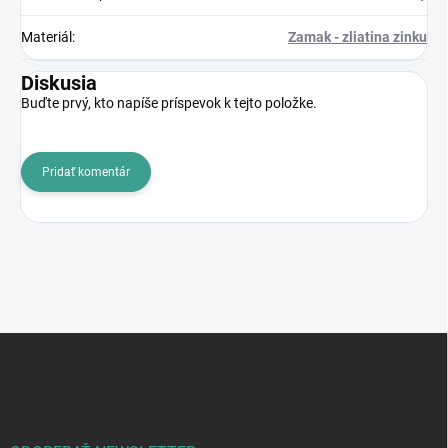
Materiál
:
Zamak - zliatina zinku
Diskusia
Buďte prvý, kto napíše príspevok k tejto položke.
Pridať komentár
Z
á
p
ä
t