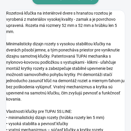
Rozetová kľučka na interiérové dvere s hranatou rozetou je
vyrobená z materiálov vysokej kvality - zamak a je povrchovo
upravená. Rozeta má rozmery 52 mm x 52 mm a hrúbku len 5
mm.
Minimalisticky dizajn rozety s vysokou stabilitou kľučky na
dverách pôsobí jemne, a tým ponecháva priestor pre vyniknutie
dizajnu samotnej kľučky. Patentovaná TUPAI mechanika s
nylonovo-kovovou podložkou s vystupkami - klikmi - uľahčuje
montáž krytky rozety a zabezpečuje stabilné upevnenie bez
možnosti samovoľného pohybu krytky. Pri demontáži stačí
jednoducho zasunúť kľúč na demontáž roziet a miernym ťahom ju
bez poškodenia vylúpnuť. Vratný mechanizmus a krytka sú
upevnené na samotnú kľučku, čím zvyšujú pevnosť a funkčnosť
kovania.
Vlastnosti kľučky pre TUPAI 5S LINE:
• minimalistický dizajn rozety (hrúbka rozety len 5 mm)
• vysoká stabilita a pevnosť kľučky
• vratný mechanizmus – súčasť kľučky a krytky rozety