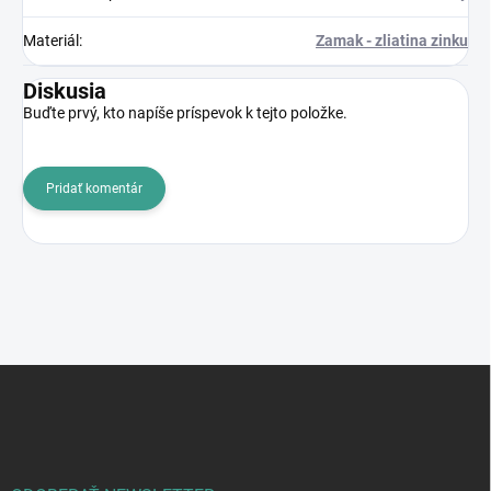
Materiál
:
Zamak - zliatina zinku
Diskusia
Buďte prvý, kto napíše príspevok k tejto položke.
Pridať komentár
Z
á
p
ä
t