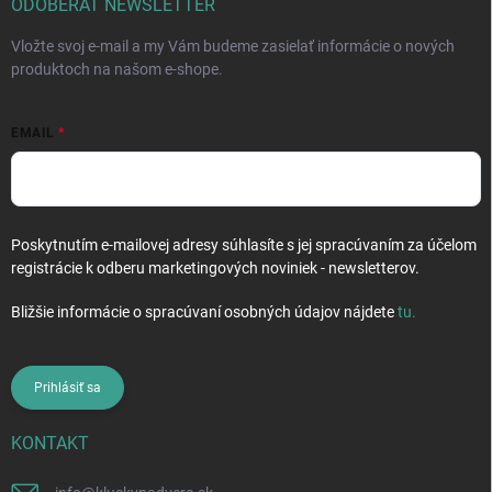
i
ODOBERAŤ NEWSLETTER
e
Vložte svoj e-mail a my Vám budeme zasielať informácie o nových
produktoch na našom e-shope.
EMAIL
Poskytnutím e-mailovej adresy súhlasíte s jej spracúvaním za účelom
registrácie k odberu marketingových noviniek - newsletterov.
Bližšie informácie o spracúvaní osobných údajov nájdete
tu
.
Prihlásiť sa
KONTAKT