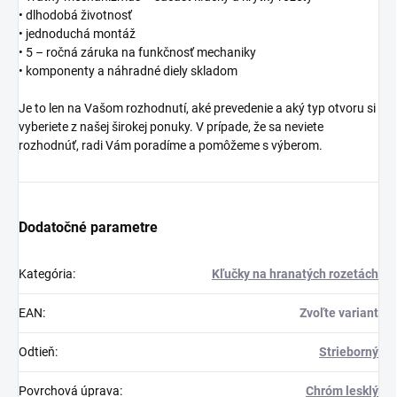
• dlhodobá životnosť
• jednoduchá montáž
• 5 – ročná záruka na funkčnosť mechaniky
• komponenty a náhradné diely skladom
Je to len na Vašom rozhodnutí, aké prevedenie a aký typ otvoru si
vyberiete z našej širokej ponuky. V prípade, že sa neviete
rozhodnúť, radi Vám poradíme a pomôžeme s výberom.
Dodatočné parametre
Kategória
:
Kľučky na hranatých rozetách
EAN
:
Zvoľte variant
Odtieň
:
Strieborný
Povrchová úprava
:
Chróm lesklý