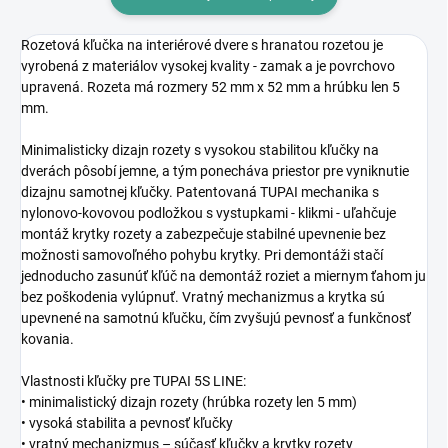
Rozetová kľučka na interiérové dvere s hranatou rozetou je
vyrobená z materiálov vysokej kvality - zamak a je povrchovo
upravená. Rozeta má rozmery 52 mm x 52 mm a hrúbku len 5
mm.
Minimalisticky dizajn rozety s vysokou stabilitou kľučky na
dverách pôsobí jemne, a tým ponecháva priestor pre vyniknutie
dizajnu samotnej kľučky. Patentovaná TUPAI mechanika s
nylonovo-kovovou podložkou s vystupkami - klikmi - uľahčuje
montáž krytky rozety a zabezpečuje stabilné upevnenie bez
možnosti samovoľného pohybu krytky. Pri demontáži stačí
jednoducho zasunúť kľúč na demontáž roziet a miernym ťahom ju
bez poškodenia vylúpnuť. Vratný mechanizmus a krytka sú
upevnené na samotnú kľučku, čím zvyšujú pevnosť a funkčnosť
kovania.
Vlastnosti kľučky pre TUPAI 5S LINE:
• minimalistický dizajn rozety (hrúbka rozety len 5 mm)
• vysoká stabilita a pevnosť kľučky
• vratný mechanizmus – súčasť kľučky a krytky rozety