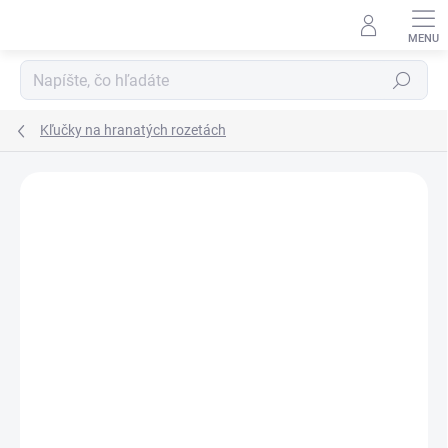
Prejsť
na
obsah
Hľadať
Kľučky na hranatých rozetách
Neohodnotené
Podrobnosti hodnotenia
ZNAČKA:
TUPAI