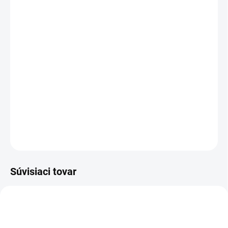
cena:
PREVEDENIE
TYP OTVORU
−
+
Pridať do košíka
DETAILNÉ INFORMÁCIE
OPÝTAŤ SA
STRÁŽIŤ
Súvisiaci tovar