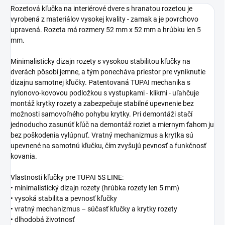
Rozetová kľučka na interiérové dvere s hranatou rozetou je
vyrobená z materiálov vysokej kvality - zamak a je povrchovo
upravená. Rozeta má rozmery 52 mm x 52 mm a hrúbku len 5
mm.
Minimalisticky dizajn rozety s vysokou stabilitou kľučky na
dverách pôsobí jemne, a tým ponecháva priestor pre vyniknutie
dizajnu samotnej kľučky. Patentovaná TUPAI mechanika s
nylonovo-kovovou podložkou s vystupkami - klikmi - uľahčuje
montáž krytky rozety a zabezpečuje stabilné upevnenie bez
možnosti samovoľného pohybu krytky. Pri demontáži stačí
jednoducho zasunúť kľúč na demontáž roziet a miernym ťahom ju
bez poškodenia vylúpnuť. Vratný mechanizmus a krytka sú
upevnené na samotnú kľučku, čím zvyšujú pevnosť a funkčnosť
kovania.
Vlastnosti kľučky pre TUPAI 5S LINE:
• minimalistický dizajn rozety (hrúbka rozety len 5 mm)
• vysoká stabilita a pevnosť kľučky
• vratný mechanizmus – súčasť kľučky a krytky rozety
• dlhodobá životnosť