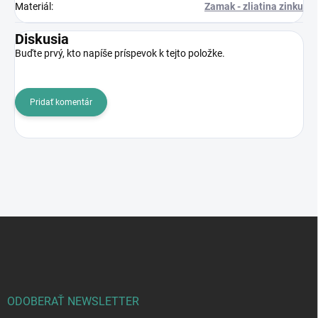
Materiál
:
Zamak - zliatina zinku
Diskusia
Buďte prvý, kto napíše príspevok k tejto položke.
Pridať komentár
Z
á
p
ä
t
i
ODOBERAŤ NEWSLETTER
e