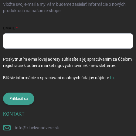
Vložte svoj e-mail a my Vám budeme zasielať informácie o nových
produktoch na našom e-shope.
EMAIL
Poskytnutím e-mailovej adresy súhlasíte s jej spracúvaním za účelom
registrácie k odberu marketingových noviniek - newsletterov.
Bližšie informácie o spracúvaní osobných údajov nájdete
tu
.
Prihlásiť sa
KONTAKT
info
@
kluckynadvere.sk