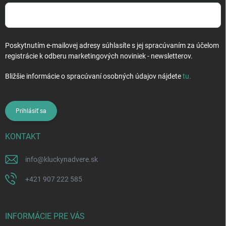
Poskytnutím e-mailovej adresy súhlasíte s jej spracúvaním za účelom
registrácie k odberu marketingových noviniek - newsletterov.
Bližšie informácie o spracúvaní osobných údajov nájdete
tu
.
Prihlásiť sa
KONTAKT
info
@
kluckynadvere.sk
+421 907 222 585
INFORMÁCIE PRE VÁS