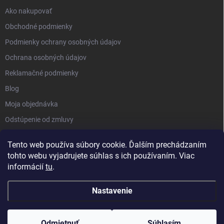
Ako nakupovať
Obchodné podmienky
Podmienky ochrany osobných údajov
Ochrana osobných údajov
Reklamačné podmienky
Blog
Moja objednávka
Odstúpenie od zmluvy
Tento web používa súbory cookie. Ďalším prechádzaním
tohto webu vyjadrujete súhlas s ich používaním. Viac
informácií
tu
.
Nastavenie
Copyright 2026
Kluckynadvere.sk
. Všetky práva vyhradené.
Upraviť
nastavenie cookies
Odmietnuť
Súhlasím