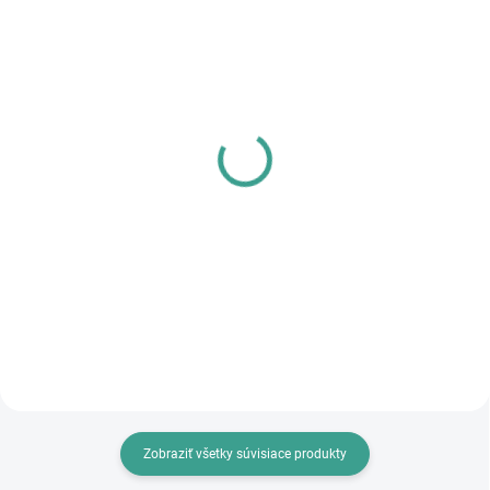
SKLADOM
SKLADOM
PL - Univerzálne mazivo
MPK - Profi Šablóna
PECOL BIO P55
€125,46
€10,46
€102 bez DPH
€8,50 bez DPH
Do košíka
Do košíka
Zobraziť všetky súvisiace produkty