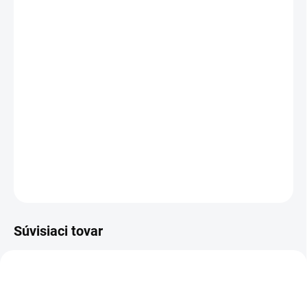
cena:
PREVEDENIE
TYP OTVORU
−
+
Pridať do košíka
DETAILNÉ INFORMÁCIE
OPÝTAŤ SA
STRÁŽIŤ
Súvisiaci tovar