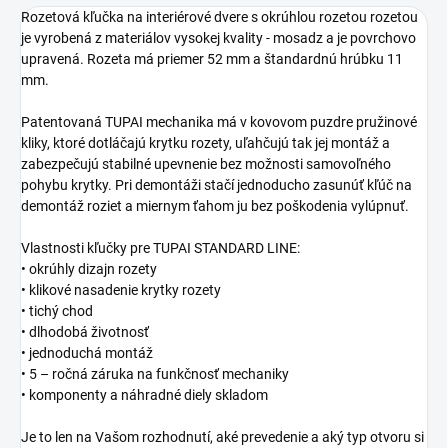
Rozetová kľučka na interiérové dvere s okrúhlou rozetou rozetou
je vyrobená z materiálov vysokej kvality - mosadz a je povrchovo
upravená. Rozeta má priemer 52 mm a štandardnú hrúbku 11
mm.
Patentovaná TUPAI mechanika má v kovovom puzdre pružinové
kliky, ktoré dotláčajú krytku rozety, uľahčujú tak jej montáž a
zabezpečujú stabilné upevnenie bez možnosti samovoľného
pohybu krytky. Pri demontáži stačí jednoducho zasunúť kľúč na
demontáž roziet a miernym ťahom ju bez poškodenia vylúpnuť.
Vlastnosti kľučky pre TUPAI STANDARD LINE:
• okrúhly dizajn rozety
• klikové nasadenie krytky rozety
• tichý chod
• dlhodobá životnosť
• jednoduchá montáž
• 5 – ročná záruka na funkčnosť mechaniky
• komponenty a náhradné diely skladom
Je to len na Vašom rozhodnutí, aké prevedenie a aký typ otvoru si