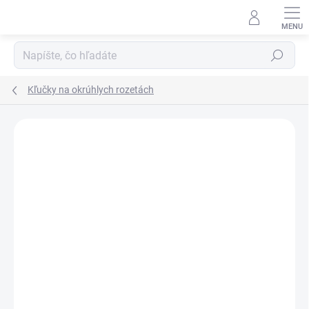
Prejsť
na
obsah
Hľadať
Kľučky na okrúhlych rozetách
Neohodnotené
Podrobnosti hodnotenia
ZNAČKA:
TUPAI