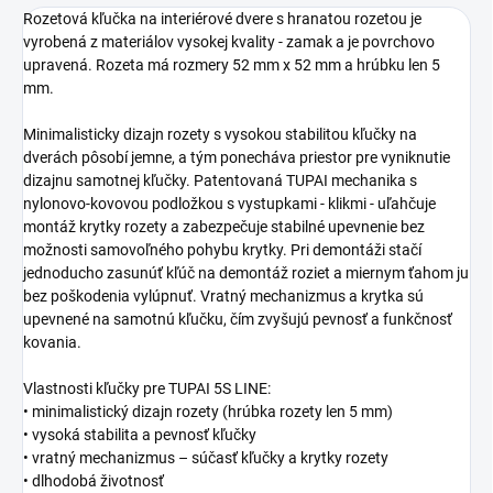
Rozetová kľučka na interiérové dvere s hranatou rozetou je
vyrobená z materiálov vysokej kvality - zamak a je povrchovo
upravená. Rozeta má rozmery 52 mm x 52 mm a hrúbku len 5
mm.
Minimalisticky dizajn rozety s vysokou stabilitou kľučky na
dverách pôsobí jemne, a tým ponecháva priestor pre vyniknutie
dizajnu samotnej kľučky. Patentovaná TUPAI mechanika s
nylonovo-kovovou podložkou s vystupkami - klikmi - uľahčuje
montáž krytky rozety a zabezpečuje stabilné upevnenie bez
možnosti samovoľného pohybu krytky. Pri demontáži stačí
jednoducho zasunúť kľúč na demontáž roziet a miernym ťahom ju
bez poškodenia vylúpnuť. Vratný mechanizmus a krytka sú
upevnené na samotnú kľučku, čím zvyšujú pevnosť a funkčnosť
kovania.
Vlastnosti kľučky pre TUPAI 5S LINE:
• minimalistický dizajn rozety (hrúbka rozety len 5 mm)
• vysoká stabilita a pevnosť kľučky
• vratný mechanizmus – súčasť kľučky a krytky rozety
• dlhodobá životnosť