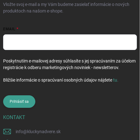
Vložte svoj e-mail a my Vám budeme zasielať informácie o nových
produktoch na našom e-shope.
EMAIL
Poskytnutím e-mailovej adresy súhlasíte s jej spracúvaním za účelom
registrácie k odberu marketingových noviniek - newsletterov.
Bližšie informácie o spracúvaní osobných údajov nájdete
tu
.
Prihlásiť sa
KONTAKT
info
@
kluckynadvere.sk