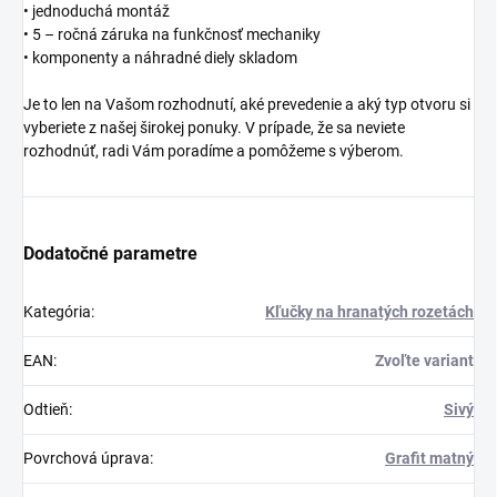
• jednoduchá montáž
• 5 – ročná záruka na funkčnosť mechaniky
• komponenty a náhradné diely skladom
Je to len na Vašom rozhodnutí, aké prevedenie a aký typ otvoru si
vyberiete z našej širokej ponuky. V prípade, že sa neviete
rozhodnúť, radi Vám poradíme a pomôžeme s výberom.
Dodatočné parametre
Kategória
:
Kľučky na hranatých rozetách
EAN
:
Zvoľte variant
Odtieň
:
Sivý
Povrchová úprava
:
Grafit matný