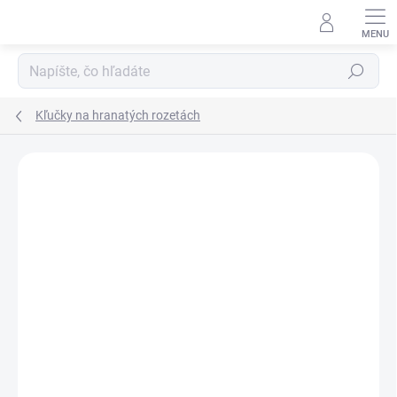
Prejsť
na
obsah
Hľadať
Kľučky na hranatých rozetách
Neohodnotené
Podrobnosti hodnotenia
ZNAČKA:
TUPAI