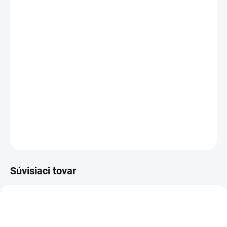
cena:
PREVEDENIE
TYP OTVORU
−
+
Pridať do košíka
DETAILNÉ INFORMÁCIE
OPÝTAŤ SA
STRÁŽIŤ
Súvisiaci tovar