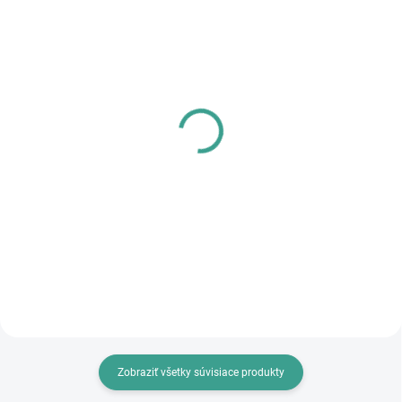
SKLADOM
SKLADOM
MPK - Profi Šablóna
PL - Univerzálne mazivo
PECOL BIO P55
€125,46
€10,46
€102 bez DPH
€8,50 bez DPH
Do košíka
Do košíka
Zobraziť všetky súvisiace produkty