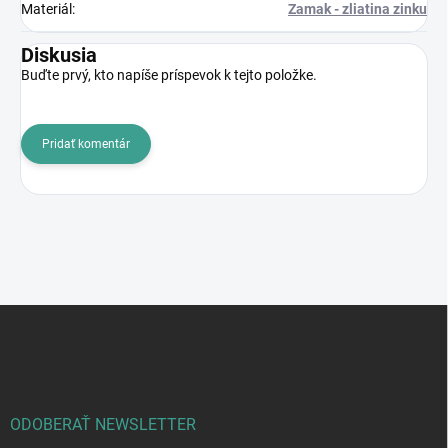
Materiál
:
Zamak - zliatina zinku
Diskusia
Buďte prvý, kto napíše príspevok k tejto položke.
Pridať komentár
Z
á
p
ä
t
i
ODOBERAŤ NEWSLETTER
e