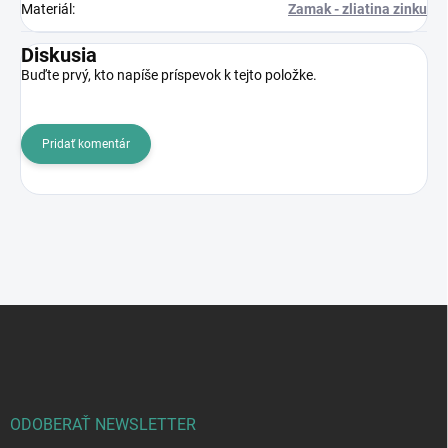
Materiál
:
Zamak - zliatina zinku
Diskusia
Buďte prvý, kto napíše príspevok k tejto položke.
Pridať komentár
Z
á
p
ä
t
i
ODOBERAŤ NEWSLETTER
e