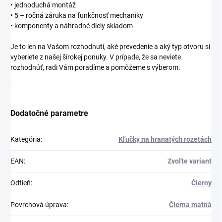
• jednoduchá montáž
• 5 – ročná záruka na funkčnosť mechaniky
• komponenty a náhradné diely skladom
Je to len na Vašom rozhodnutí, aké prevedenie a aký typ otvoru si
vyberiete z našej širokej ponuky. V prípade, že sa neviete
rozhodnúť, radi Vám poradíme a pomôžeme s výberom.
Dodatočné parametre
Kategória
:
Kľučky na hranatých rozetách
EAN
:
Zvoľte variant
Odtieň
:
Čierny
Povrchová úprava
:
Čierna matná