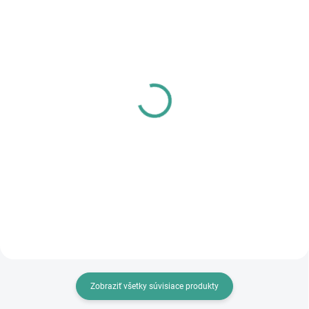
SKLADOM
SKLADOM
MPK - Profi Šablóna
PL - Univerzálne mazivo
PECOL BIO P55
€125,46
€10,46
€102 bez DPH
€8,50 bez DPH
Do košíka
Do košíka
Zobraziť všetky súvisiace produkty