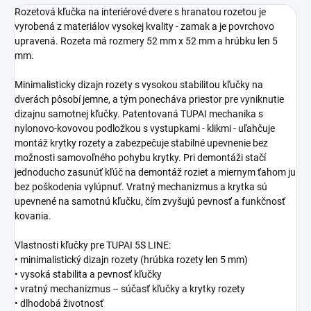
Rozetová kľučka na interiérové dvere s hranatou rozetou je
vyrobená z materiálov vysokej kvality - zamak a je povrchovo
upravená. Rozeta má rozmery 52 mm x 52 mm a hrúbku len 5
mm.
Minimalisticky dizajn rozety s vysokou stabilitou kľučky na
dverách pôsobí jemne, a tým ponecháva priestor pre vyniknutie
dizajnu samotnej kľučky. Patentovaná TUPAI mechanika s
nylonovo-kovovou podložkou s vystupkami - klikmi - uľahčuje
montáž krytky rozety a zabezpečuje stabilné upevnenie bez
možnosti samovoľného pohybu krytky. Pri demontáži stačí
jednoducho zasunúť kľúč na demontáž roziet a miernym ťahom ju
bez poškodenia vylúpnuť. Vratný mechanizmus a krytka sú
upevnené na samotnú kľučku, čím zvyšujú pevnosť a funkčnosť
kovania.
Vlastnosti kľučky pre TUPAI 5S LINE:
• minimalistický dizajn rozety (hrúbka rozety len 5 mm)
• vysoká stabilita a pevnosť kľučky
• vratný mechanizmus – súčasť kľučky a krytky rozety
• dlhodobá životnosť