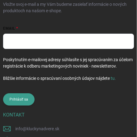
Vložte svoj e-mail a my Vám budeme zasielať informácie o nových
produktoch na našom e-shope.
EMAIL
Poskytnutím e-mailovej adresy súhlasíte s jej spracúvaním za účelom
registrácie k odberu marketingových noviniek - newsletterov.
Bližšie informácie o spracúvaní osobných údajov nájdete
tu
.
Prihlásiť sa
KONTAKT
info
@
kluckynadvere.sk