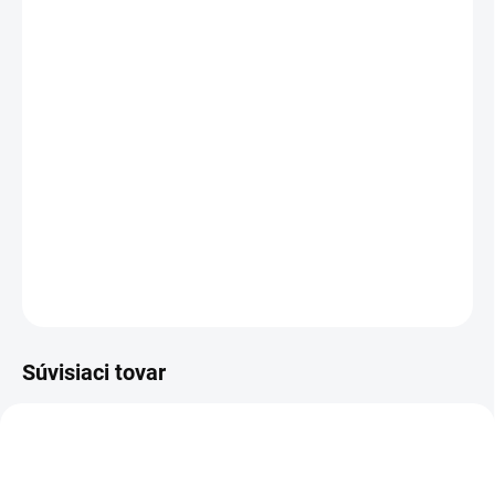
cena:
PREVEDENIE
TYP OTVORU
−
+
Pridať do košíka
DETAILNÉ INFORMÁCIE
OPÝTAŤ SA
STRÁŽIŤ
Súvisiaci tovar