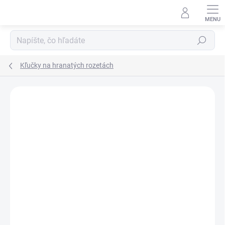
Prejsť
na
obsah
Hľadať
Kľučky na hranatých rozetách
Neohodnotené
Podrobnosti hodnotenia
ZNAČKA:
TUPAI