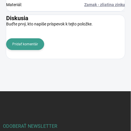
Materiál
:
Zamak - zliatina zinku
Diskusia
Buďte prvý, kto napíše príspevok k tejto položke.
Pridať komentár
Z
á
p
ä
t
i
ODOBERAŤ NEWSLETTER