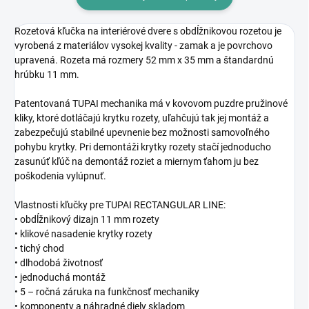
Rozetová kľučka na interiérové dvere s obdĺžnikovou rozetou je
vyrobená z materiálov vysokej kvality - zamak a je povrchovo
upravená. Rozeta má rozmery 52 mm x 35 mm a štandardnú
hrúbku 11 mm.
Patentovaná TUPAI mechanika má v kovovom puzdre pružinové
kliky, ktoré dotláčajú krytku rozety, uľahčujú tak jej montáž a
zabezpečujú stabilné upevnenie bez možnosti samovoľného
pohybu krytky. Pri demontáži krytky rozety stačí jednoducho
zasunúť kľúč na demontáž roziet a miernym ťahom ju bez
poškodenia vylúpnuť.
Vlastnosti kľučky pre TUPAI RECTANGULAR LINE:
• obdĺžnikový dizajn 11 mm rozety
• klikové nasadenie krytky rozety
• tichý chod
• dlhodobá životnosť
• jednoduchá montáž
• 5 – ročná záruka na funkčnosť mechaniky
• komponenty a náhradné diely skladom