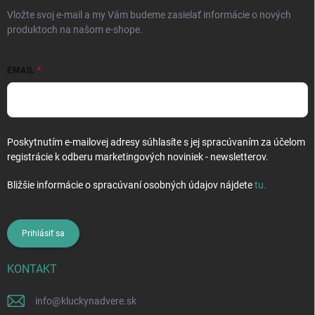
e
Vložte svoj e-mail a my Vám budeme zasielať informácie o nových
produktoch na našom e-shope.
EMAIL
Poskytnutím e-mailovej adresy súhlasíte s jej spracúvaním za účelom
registrácie k odberu marketingových noviniek - newsletterov.
Bližšie informácie o spracúvaní osobných údajov nájdete
tu
.
Prihlásiť sa
KONTAKT
info
@
kluckynadvere.sk