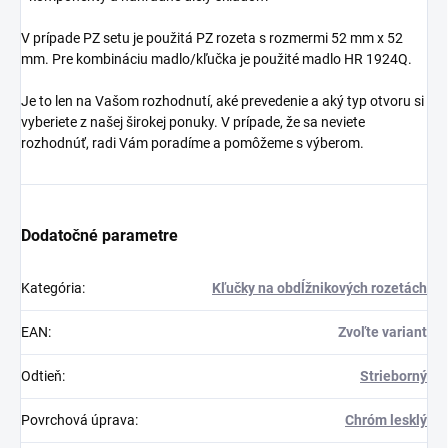
V prípade PZ setu je použitá PZ rozeta s rozmermi 52 mm x 52
mm. Pre kombináciu madlo/kľučka je použité madlo HR 1924Q.
Je to len na Vašom rozhodnutí, aké prevedenie a aký typ otvoru si
vyberiete z našej širokej ponuky. V prípade, že sa neviete
rozhodnúť, radi Vám poradíme a pomôžeme s výberom.
Dodatočné parametre
Kategória
:
Kľučky na obdĺžnikových rozetách
EAN
:
Zvoľte variant
Odtieň
:
Strieborný
Povrchová úprava
:
Chróm lesklý