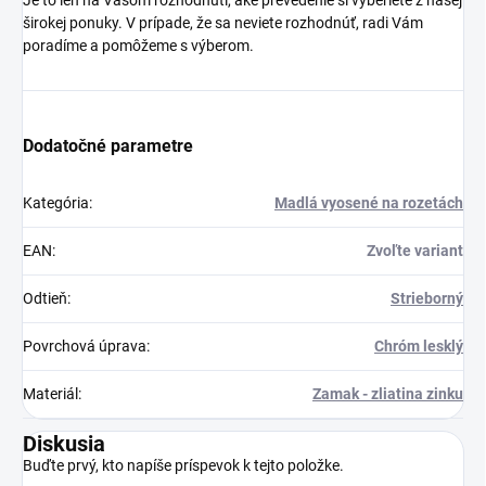
Je to len na Vašom rozhodnutí, aké prevedenie si vyberiete z našej
širokej ponuky. V prípade, že sa neviete rozhodnúť, radi Vám
poradíme a pomôžeme s výberom.
Dodatočné parametre
Kategória
:
Madlá vyosené na rozetách
EAN
:
Zvoľte variant
Odtieň
:
Strieborný
Povrchová úprava
:
Chróm lesklý
Materiál
:
Zamak - zliatina zinku
Diskusia
Buďte prvý, kto napíše príspevok k tejto položke.