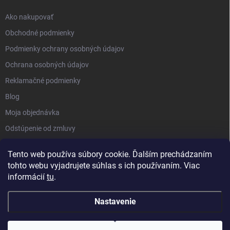
Ako nakupovať
Obchodné podmienky
Podmienky ochrany osobných údajov
Ochrana osobných údajov
Reklamačné podmienky
Blog
Moja objednávka
Odstúpenie od zmluvy
Tento web používa súbory cookie. Ďalším prechádzaním
tohto webu vyjadrujete súhlas s ich používaním. Viac
informácií
tu
.
Nastavenie
Copyright 2026
Kluckynadvere.sk
. Všetky práva vyhradené.
Upraviť