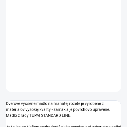
Jednotková
ZVOĽTE VARIANT
cena:
PREVEDENIE
TYP OTVORU
−
+
Pridať do košíka
DETAILNÉ INFORMÁCIE
OPÝTAŤ SA
STRÁŽIŤ
Dverové vyosené madlo na hranatej rozete je vyrobené z
materiálov vysokej kvality - zamak a je povrchovo upravené.
Madlo z rady TUPAI STANDARD LINE.