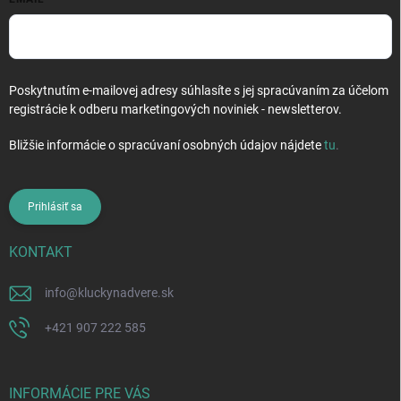
Poskytnutím e-mailovej adresy súhlasíte s jej spracúvaním za účelom
registrácie k odberu marketingových noviniek - newsletterov.
Bližšie informácie o spracúvaní osobných údajov nájdete
tu
.
Prihlásiť sa
KONTAKT
info
@
kluckynadvere.sk
+421 907 222 585
INFORMÁCIE PRE VÁS