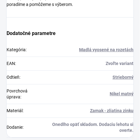
poradíme a pomôžeme s výberom.
Dodatočné parametre
Kategória
:
Madlá vyosené na rozetách
EAN
:
Zvoľte variant
Odtieň
:
Strieborný
Povrchová
Nikel matný
úprava
:
Materiál
:
Zamak - zliatina zinku
Onedlho opäť skladom. Dodaciu lehotu si
Dodanie
:
overte.