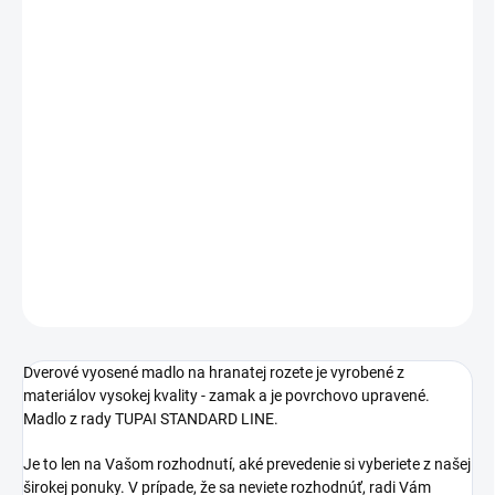
cena:
PREVEDENIE
TYP OTVORU
−
+
Pridať do košíka
DETAILNÉ INFORMÁCIE
OPÝTAŤ SA
STRÁŽIŤ
Dverové vyosené madlo na hranatej rozete je vyrobené z
materiálov vysokej kvality - zamak a je povrchovo upravené.
Madlo z rady TUPAI STANDARD LINE.
Je to len na Vašom rozhodnutí, aké prevedenie si vyberiete z našej
širokej ponuky. V prípade, že sa neviete rozhodnúť, radi Vám