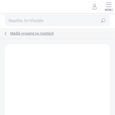
Prejsť
na
obsah
Hľadať
Madlá vyosené na rozetách
Neohodnotené
Podrobnosti hodnotenia
ZNAČKA:
TUPAI