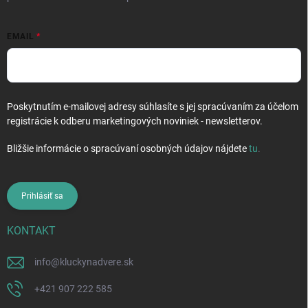
EMAIL
Poskytnutím e-mailovej adresy súhlasíte s jej spracúvaním za účelom
registrácie k odberu marketingových noviniek - newsletterov.
Bližšie informácie o spracúvaní osobných údajov nájdete
tu
.
Prihlásiť sa
KONTAKT
info
@
kluckynadvere.sk
+421 907 222 585