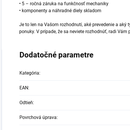
• 5 – ročná záruka na funkčnosť mechaniky
• komponenty a náhradné diely skladom
Je to len na Vašom rozhodnutí, aké prevedenie a aký typ
ponuky. V prípade, že sa neviete rozhodnúť, radi Vá
Dodatočné parametre
Kategória
:
EAN
:
Odtieň
:
Povrchová úprava
: