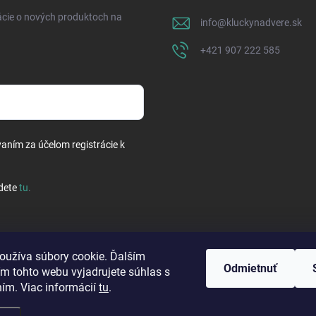
ácie o nových produktoch na
info
@
kluckynadvere.sk
+421 907 222 585
vaním za účelom registrácie k
dete
tu
.
oužíva súbory cookie. Ďalším
Odmietnuť
m tohto webu vyjadrujete súhlas s
ním. Viac informácií
tu
.