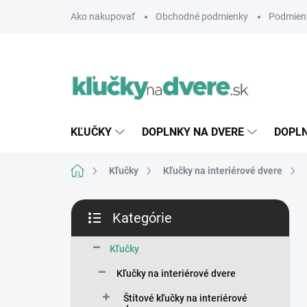
Prejsť
Ako nakupovať
Obchodné podmienky
Podmien
na
obsah
KĽUČKY
DOPLNKY NA DVERE
DOPLN
Domov
Kľučky
Kľučky na interiérové dvere
B
Kategórie
o
Preskočiť
č
kategórie
n
Kľučky
ý
Kľučky na interiérové dvere
p
a
Štítové kľučky na interiérové