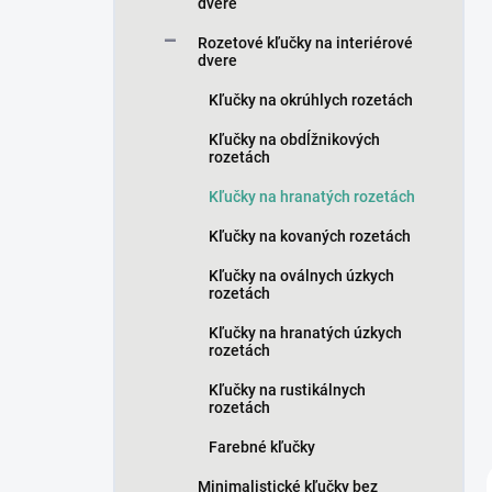
n
dvere
e
Rozetové kľučky na interiérové
l
dvere
Kľučky na okrúhlych rozetách
Kľučky na obdĺžnikových
rozetách
Kľučky na hranatých rozetách
Kľučky na kovaných rozetách
Kľučky na oválnych úzkych
rozetách
Kľučky na hranatých úzkych
rozetách
Kľučky na rustikálnych
rozetách
Farebné kľučky
Minimalistické kľučky bez