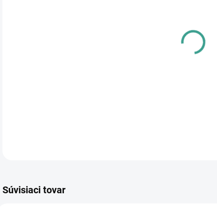
cena
PRE
TYP
DETA
Súvisiaci tovar