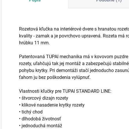
Rozetová kľučka na interiérové dvere s hranatou rozet
kvality - zamak a je povrchovo upravená. Rozeta má
hrúbku 11 mm.
Patentovaná TUPAI mechanika má v kovovom puzdre pru
rozety, uľahčujú tak jej montáž a zabezpečujú stabi
pohybu krytky. Pri demontáži stačí jednoducho zasun
ťahom ju bez poškodenia vylúpnuť.
Vlastnosti kľučky pre TUPAI STANDARD LINE:
• štvorcový dizajn rozety
• klikové nasadenie krytky rozety
• tichý chod
• dlhodobá životnosť
• jednoduchá montáž