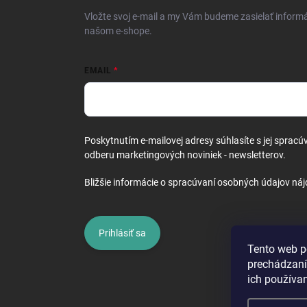
i
Vložte svoj e-mail a my Vám budeme zasielať inform
e
našom e-shope.
EMAIL
Poskytnutím e-mailovej adresy súhlasíte s jej spracú
odberu marketingových noviniek - newsletterov.
Bližšie informácie o spracúvaní osobných údajov náj
Prihlásiť sa
Tento web p
prechádzaní
ich používa