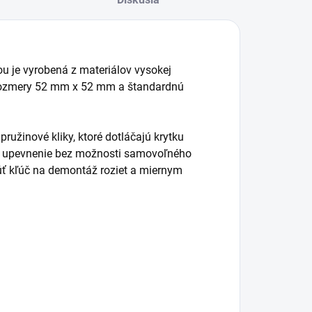
ou je vyrobená z materiálov vysokej
 rozmery 52 mm x 52 mm a štandardnú
žinové kliky, ktoré dotláčajú krytku
lné upevnenie bez možnosti samovoľného
úť kľúč na demontáž roziet a miernym