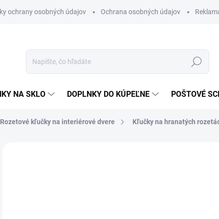
ky ochrany osobných údajov
Ochrana osobných údajov
Reklam
Hľadať
KY NA SKLO
DOPLNKY DO KÚPEĽNE
POŠTOVÉ S
Rozetové kľučky na interiérové dvere
Kľučky na hranatých rozetá
Neohodnotené
Podrobnosti hodnotenia
ZNAČKA
od
od
Jedn
ZVO