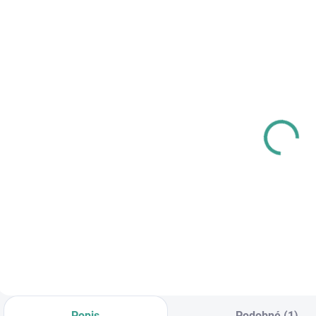
SKLADOM
SKLADOM
MP -
MPK - Profi
P
AKUMULÁTOROVÝ
Šablóna
U
12 V VŔTACÍ
€125,46
SKRUTKOVAČ S
€83,64
€102 bez DPH
PRÍKLEPOM
€68 bez DPH
€
Do košíka
Do košíka
Popis
Podobné (1)