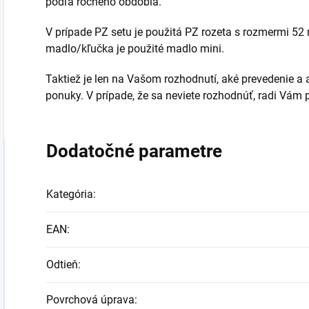
podľa ročného obdobia.
V prípade PZ setu je použitá PZ rozeta s rozmermi 5
madlo/kľučka je použité madlo mini.
Taktiež je len na Vašom rozhodnutí, aké prevedenie a ak
ponuky. V prípade, že sa neviete rozhodnúť, radi Vá
Dodatočné parametre
Kategória
:
EAN
:
Odtieň
:
Povrchová úprava
: