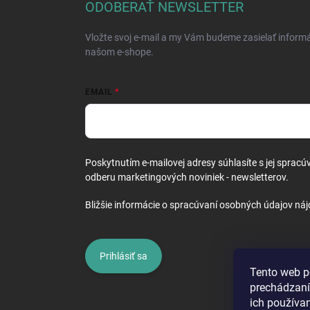
ä
ODOBERAŤ NEWSLETTER
t
i
Vložte svoj e-mail a my Vám budeme zasielať inform
e
našom e-shope.
EMAIL
Poskytnutím e-mailovej adresy súhlasíte s jej spracú
odberu marketingových noviniek - newsletterov.
Bližšie informácie o spracúvaní osobných údajov náj
Prihlásiť sa
Tento web p
prechádzaní
ich používa