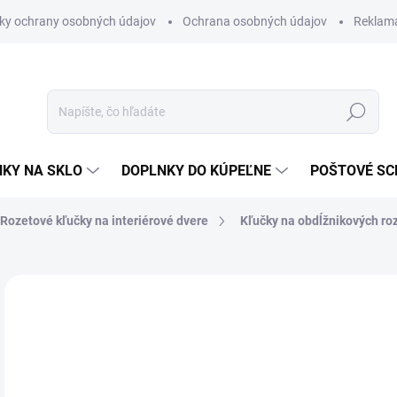
ky ochrany osobných údajov
Ochrana osobných údajov
Reklam
Hľadať
KY NA SKLO
DOPLNKY DO KÚPEĽNE
POŠTOVÉ S
Rozetové kľučky na interiérové dvere
Kľučky na obdĺžnikových ro
Neohodnotené
Podrobnosti hodnotenia
ZNAČKA
VÝPREDAJ
od