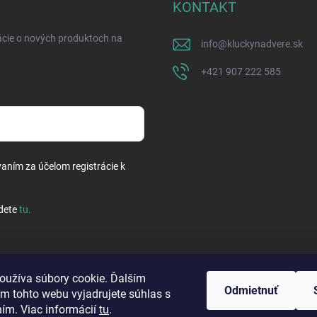
KONTAKT
ácie o nových produktoch na
info
@
kluckynadvere.sk
+421 907 222 585
vaním za účelom registrácie k
dete
tu
.
oužíva súbory cookie. Ďalším
Odmietnuť
m tohto webu vyjadrujete súhlas s
ním. Viac informácií
tu
.