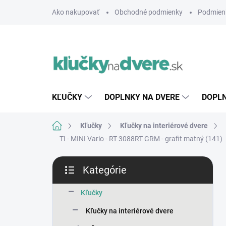
Prejsť
Ako nakupovať
Obchodné podmienky
Podmien
na
obsah
KĽUČKY
DOPLNKY NA DVERE
DOPLN
Domov
Kľučky
Kľučky na interiérové dvere
TI - MINI Vario - RT 3088RT
GRM - grafit matný (141)
B
Kategórie
o
Preskočiť
č
kategórie
n
Kľučky
ý
Kľučky na interiérové dvere
p