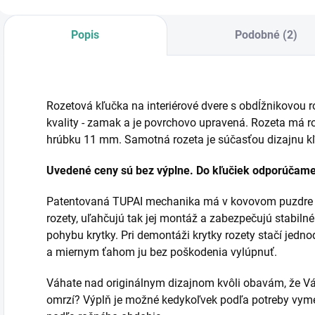
Popis
Podobné (2)
Rozetová kľučka na interiérové dvere s obdĺžnikovou r
kvality - zamak a je povrchovo upravená. Rozeta má
hrúbku 11 mm. Samotná rozeta je súčasťou dizajnu kľ
Uvedené ceny sú bez výplne. Do kľučiek odporúčam
Patentovaná TUPAI mechanika má v kovovom puzdre pru
rozety, uľahčujú tak jej montáž a zabezpečujú stabi
pohybu krytky. Pri demontáži krytky rozety stačí jed
a miernym ťahom ju bez poškodenia vylúpnuť.
Váhate nad originálnym dizajnom kvôli obavám, že Vá
omrzí? Výplň je možné kedykoľvek podľa potreby vymeni