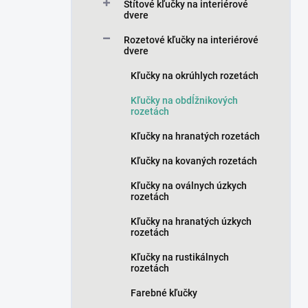
a
Štítové kľučky na interiérové
n
dvere
e
Rozetové kľučky na interiérové
l
dvere
Kľučky na okrúhlych rozetách
Kľučky na obdĺžnikových
rozetách
Kľučky na hranatých rozetách
Kľučky na kovaných rozetách
Kľučky na oválnych úzkych
rozetách
Kľučky na hranatých úzkych
rozetách
Kľučky na rustikálnych
rozetách
Farebné kľučky