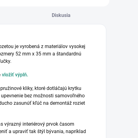
Diskusia
ozetou je vyrobená z materiálov vysokej
 rozmery 52 mm x 35 mm a štandardnú
učky.
e
vložiť výplň.
žinové kliky, ktoré dotláčajú krytku
lné upevnenie bez možnosti samovoľného
noducho zasunúť kľúč na demontáž roziet
s výrazný interiérový prvok časom
ť a upraviť tak štýl bývania, napríklad