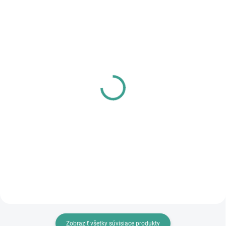
SKLADOM
SKLADOM
MPK - Profi Šablóna
PL - Univerzálne mazivo
PECOL BIO P55
€125,46
€10,46
€102 bez DPH
€8,50 bez DPH
Do košíka
Do košíka
Zobraziť všetky súvisiace produkty