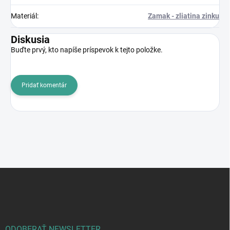
Materiál
:
Zamak - zliatina zinku
Diskusia
Buďte prvý, kto napíše príspevok k tejto položke.
Pridať komentár
Z
á
p
ä
t
i
ODOBERAŤ NEWSLETTER