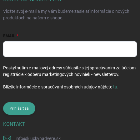
e
Vložte svoj e-mail a my Vám budeme zasielať informácie o nových
produktoch na našom e-shope.
EMAIL
Poskytnutím e-mailovej adresy súhlasíte s jej spracúvaním za účelom
registrácie k odberu marketingových noviniek - newsletterov.
Bližšie informácie o spracúvaní osobných údajov nájdete
tu
.
Prihlásiť sa
KONTAKT
info
@
kluckynadvere.sk