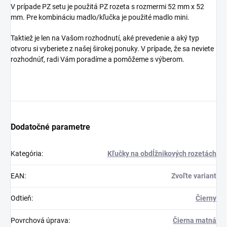
V prípade PZ setu je použitá PZ rozeta s rozmermi 52 mm x 52
mm. Pre kombináciu madlo/kľučka je použité madlo mini.
Taktiež je len na Vašom rozhodnutí, aké prevedenie a aký typ
otvoru si vyberiete z našej širokej ponuky. V prípade, že sa neviete
rozhodnúť, radi Vám poradíme a pomôžeme s výberom.
Dodatočné parametre
Kategória
:
Kľučky na obdĺžnikových rozetách
EAN
:
Zvoľte variant
Odtieň
:
Čierny
Povrchová úprava
:
Čierna matná