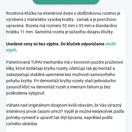
Rozetová kľučka na interiérové dvere s obdĺžnikovou rozetou je
vyrobená z materiálov vysokej kvality - zamak a je povrchovo
upravená. Rozeta má rozmery 52 mm x 35 mm a štandardnú
hrúbku 11 mm. Samotná rozeta je súčasťou dizajnu kľučky.
Uvedené ceny sú bez výplne. Do kľučiek odporúčame
vložiť
výplň
.
Patentovaná TUPAI mechanika má v kovovom puzdre pružinové
kliky, ktoré dotláčajú krytku rozety, uľahčujú tak jej montáž a
zabezpečujú stabilné upevnenie bez možnosti samovoľného
pohybu krytky. Pri demontáži krytky rozety stačí jednoducho
zasunúť kľúč na demontáž roziet a miernym ťahom ju bez
poškodenia vylúpnuť.
Váhate nad originálnym dizajnom kvôli obavám, že Vás výrazný
interiérový prvok časom omrzí? Výplň je možné kedykoľvek podľa
potreby vymeniť a upraviť tak štýl bývania, napríklad podľa
ročného obdobia.