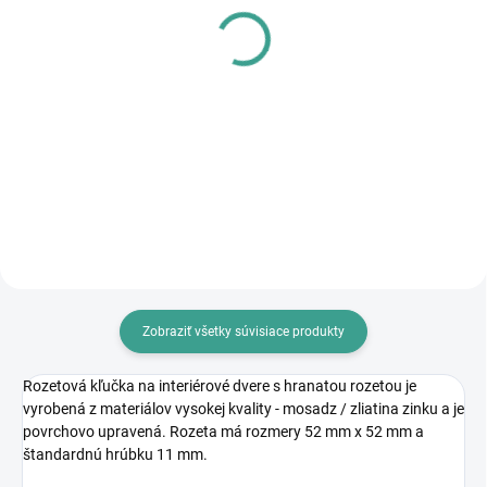
PL - Univerzálne mazivo
MPK - Profi Šablóna
PECOL BIO P55
€125,46
€10,46
€102 bez DPH
€8,50 bez DPH
Do košíka
Do košíka
Zobraziť všetky súvisiace produkty
Rozetová kľučka na interiérové dvere s hranatou rozetou je
vyrobená z materiálov vysokej kvality - mosadz / zliatina zinku a je
povrchovo upravená. Rozeta má rozmery 52 mm x 52 mm a
štandardnú hrúbku 11 mm.