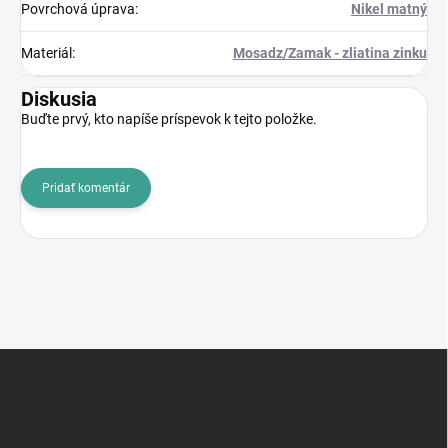
Povrchová úprava
:
Nikel matný
Materiál
:
Mosadz/Zamak - zliatina zinku
Diskusia
Buďte prvý, kto napíše príspevok k tejto položke.
Pridať komentár
Z
á
p
ä
t