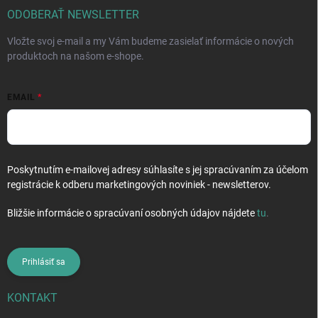
i
ODOBERAŤ NEWSLETTER
e
Vložte svoj e-mail a my Vám budeme zasielať informácie o nových
produktoch na našom e-shope.
EMAIL
Poskytnutím e-mailovej adresy súhlasíte s jej spracúvaním za účelom
registrácie k odberu marketingových noviniek - newsletterov.
Bližšie informácie o spracúvaní osobných údajov nájdete
tu
.
Prihlásiť sa
KONTAKT