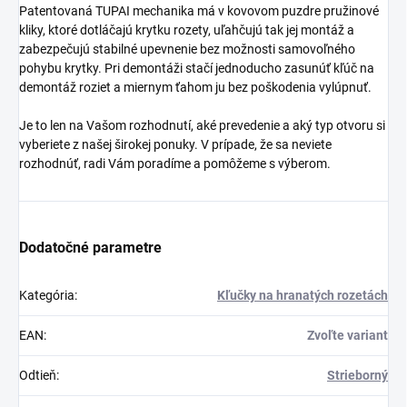
Patentovaná TUPAI mechanika má v kovovom puzdre pružinové
kliky, ktoré dotláčajú krytku rozety, uľahčujú tak jej montáž a
zabezpečujú stabilné upevnenie bez možnosti samovoľného
pohybu krytky. Pri demontáži stačí jednoducho zasunúť kľúč na
demontáž roziet a miernym ťahom ju bez poškodenia vylúpnuť.
Je to len na Vašom rozhodnutí, aké prevedenie a aký typ otvoru si
vyberiete z našej širokej ponuky. V prípade, že sa neviete
rozhodnúť, radi Vám poradíme a pomôžeme s výberom.
Dodatočné parametre
Kategória
:
Kľučky na hranatých rozetách
EAN
:
Zvoľte variant
Odtieň
:
Strieborný