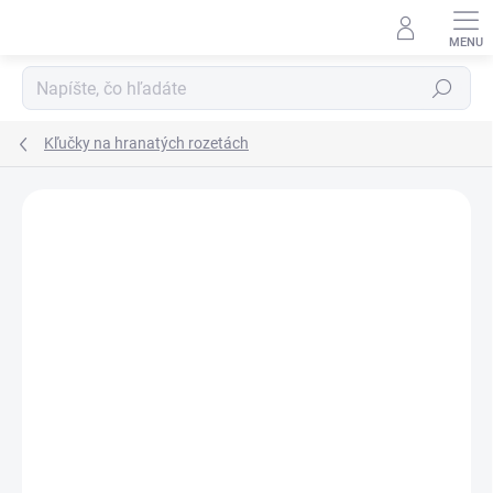
Prejsť
na
obsah
Hľadať
Kľučky na hranatých rozetách
Neohodnotené
Podrobnosti hodnotenia
ZNAČKA:
TUPAI