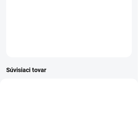
−
+
Pridať do košíka
DETAILNÉ INFORMÁCIE
OPÝTAŤ SA
STRÁŽIŤ
Súvisiaci tovar
SKLADOM
SKLADOM