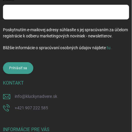
Poskytnutím e-mailovej adresy súhlasíte s jej spracúvaním za účelom
registrácie k odberu marketingových noviniek - newsletterov.
Bližšie informácie o spracúvaní osobných údajov nájdete
tu
.
Prihlásiť sa
KONTAKT
info
@
kluckynadvere.sk
+421 907 222 585
INFORMÁCIE PRE VÁS