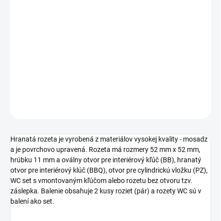
cena:
TYP OTVORU
−
+
Pridať do košíka
DETAILNÉ INFORMÁCIE
OPÝTAŤ SA
STRÁŽIŤ
Hranatá rozeta je vyrobená z materiálov vysokej kvality - mosadz
a je povrchovo upravená. Rozeta má rozmery 52 mm x 52 mm,
hrúbku 11 mm a oválny otvor pre interiérový kľúč (BB), hranatý
otvor pre interiérový klúč (BBQ), otvor pre cylindrickú vložku (PZ),
WC set s vmontovaným kľúčom alebo rozetu bez otvoru tzv.
záslepka. Balenie obsahuje 2 kusy roziet (pár) a rozety WC sú v
balení ako set.