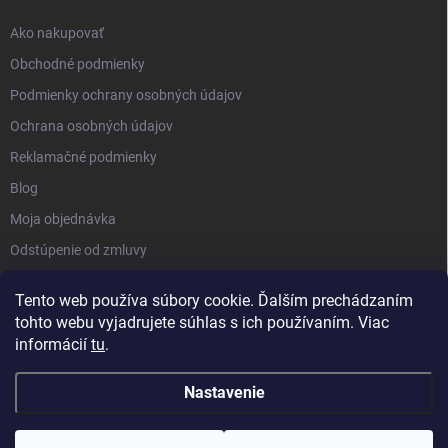
Ako nakupovať
Obchodné podmienky
Podmienky ochrany osobných údajov
Ochrana osobných údajov
Reklamačné podmienky
Blog
Moja objednávka
Odstúpenie od zmluvy
Tento web používa súbory cookie. Ďalším prechádzaním
tohto webu vyjadrujete súhlas s ich používaním. Viac
informácií
tu
.
Nastavenie
Copyright 2026
Kluckynadvere.sk
. Všetky práva vyhradené.
Upraviť