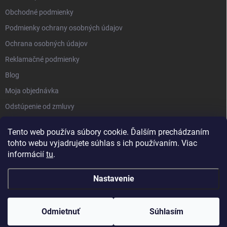
Obchodné podmienky
Podmienky ochrany osobných údajov
Ochrana osobných údajov
Reklamačné podmienky
Blog
Moja objednávka
Odstúpenie od zmluvy
Tento web používa súbory cookie. Ďalším prechádzaním
tohto webu vyjadrujete súhlas s ich používaním. Viac
informácií
tu
.
Nastavenie
Copyright 2026
Kluckynadvere.sk
. Všetky práva vyhradené.
Upraviť
nastavenie cookies
Odmietnuť
Súhlasím
Vytvoril Shoptet