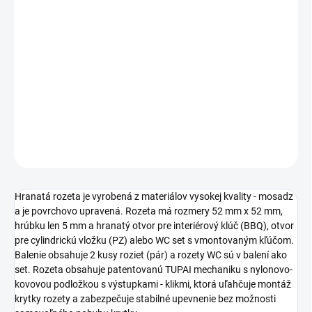
cena:
TYP OTVORU
−
+
Pridať do košíka
DETAILNÉ INFORMÁCIE
OPÝTAŤ SA
STRÁŽIŤ
Hranatá rozeta je vyrobená z materiálov vysokej kvality - mosadz
a je povrchovo upravená. Rozeta má rozmery 52 mm x 52 mm,
hrúbku len 5 mm a hranatý otvor pre interiérový klúč (BBQ), otvor
pre cylindrickú vložku (PZ) alebo WC set s vmontovaným kľúčom.
Balenie obsahuje 2 kusy roziet (pár) a rozety WC sú v balení ako
set. Rozeta obsahuje patentovanú TUPAI mechaniku s nylonovo-
kovovou podložkou s výstupkami - klikmi, ktorá uľahčuje montáž
krytky rozety a zabezpečuje stabilné upevnenie bez možnosti