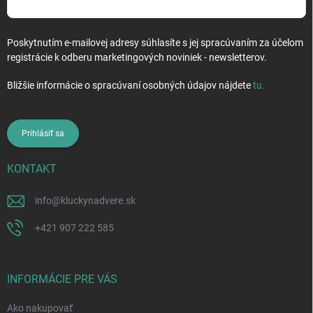
Poskytnutím e-mailovej adresy súhlasíte s jej spracúvaním za účelom
registrácie k odberu marketingových noviniek - newsletterov.
Bližšie informácie o spracúvaní osobných údajov nájdete
tu
.
Prihlásiť sa
KONTAKT
info
@
kluckynadvere.sk
+421 907 222 585
INFORMÁCIE PRE VÁS
Ako nakupovať