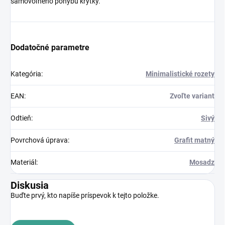
samovoľného pohybu krytky.
Dodatočné parametre
Kategória
:
Minimalistické rozety
EAN
:
Zvoľte variant
Odtieň
:
Sivý
Povrchová úprava
:
Grafit matný
Materiál
:
Mosadz
Diskusia
Buďte prvý, kto napíše príspevok k tejto položke.