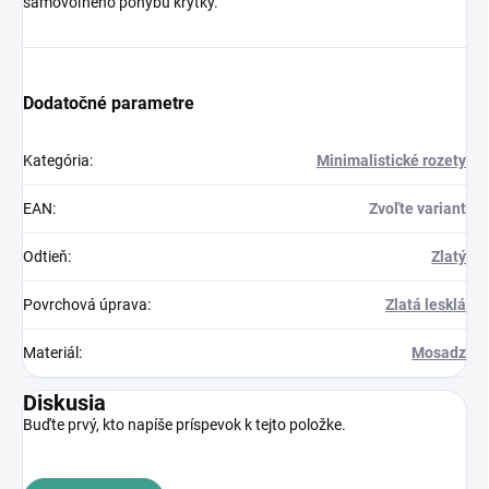
samovoľného pohybu krytky.
Dodatočné parametre
Kategória
:
Minimalistické rozety
EAN
:
Zvoľte variant
Odtieň
:
Zlatý
Povrchová úprava
:
Zlatá lesklá
Materiál
:
Mosadz
Diskusia
Buďte prvý, kto napíše príspevok k tejto položke.