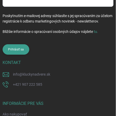
Poskytnutím e-mailovej adresy súhlasíte s jej spracúvaním za účelom
registrácie k odberu marketingových noviniek - newsletterov.
Bližšie informácie o spracúvaní osobných údajov nájdete
tu
.
Prihlásiť sa
KONTAKT
info
@
kluckynadvere.sk
+421 907 222 585
INFORMÁCIE PRE VÁS
Ako nakupovať