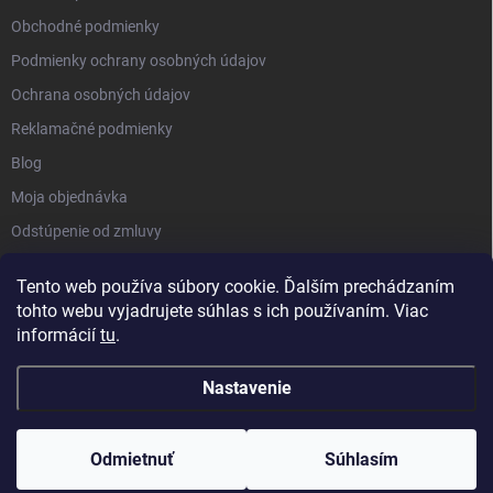
Obchodné podmienky
Podmienky ochrany osobných údajov
Ochrana osobných údajov
Reklamačné podmienky
Blog
Moja objednávka
Odstúpenie od zmluvy
Tento web používa súbory cookie. Ďalším prechádzaním
tohto webu vyjadrujete súhlas s ich používaním. Viac
informácií
tu
.
Nastavenie
Copyright 2026
Kluckynadvere.sk
. Všetky práva vyhradené.
Upraviť
nastavenie cookies
Odmietnuť
Súhlasím
Vytvoril Shoptet