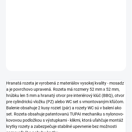
cena:
TYP OTVORU
−
+
Pridať do košíka
DETAILNÉ INFORMÁCIE
OPÝTAŤ SA
STRÁŽIŤ
Hranatá rozeta je vyrobená z materiálov vysokej kvality - mosadz
a je povrchovo upravená. Rozeta má rozmery 52 mm x 52 mm,
hrúbku len 5 mm a hranatý otvor pre interiérový klúč (BBQ), otvor
pre cylindrickú vložku (PZ) alebo WC set s vmontovaným kľúčom.
Balenie obsahuje 2 kusy roziet (pár) a rozety WC sú v balení ako
set. Rozeta obsahuje patentovanú TUPAI mechaniku s nylonovo-
kovovou podložkou s výstupkami - klikmi, ktorá uľahčuje montáž
krytky rozety a zabezpečuje stabilné upevnenie bez možnosti