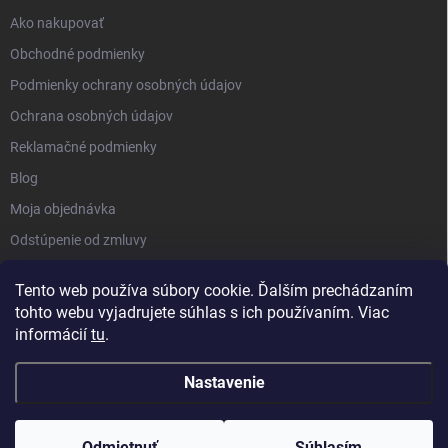
Ako nakupovať
Obchodné podmienky
Podmienky ochrany osobných údajov
Ochrana osobných údajov
Reklamačné podmienky
Blog
Moja objednávka
Odstúpenie od zmluvy
Tento web používa súbory cookie. Ďalším prechádzaním
tohto webu vyjadrujete súhlas s ich používaním. Viac
informácií
tu
.
Nastavenie
Copyright 2026
Kluckynadvere.sk
. Všetky práva vyhradené.
Upraviť
nastavenie cookies
Odmietnuť
Súhlasím