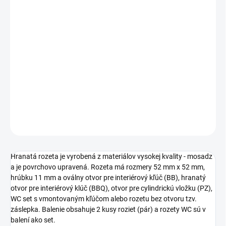
Jednotková
ZVOĽTE VARIANT
cena:
TYP OTVORU
−
+
Pridať do košíka
DETAILNÉ INFORMÁCIE
OPÝTAŤ SA
STRÁŽIŤ
Hranatá rozeta je vyrobená z materiálov vysokej kvality - mosadz
a je povrchovo upravená. Rozeta má rozmery 52 mm x 52 mm,
hrúbku 11 mm a oválny otvor pre interiérový kľúč (BB), hranatý
otvor pre interiérový klúč (BBQ), otvor pre cylindrickú vložku (PZ),
WC set s vmontovaným kľúčom alebo rozetu bez otvoru tzv.
záslepka. Balenie obsahuje 2 kusy roziet (pár) a rozety WC sú v
balení ako set.