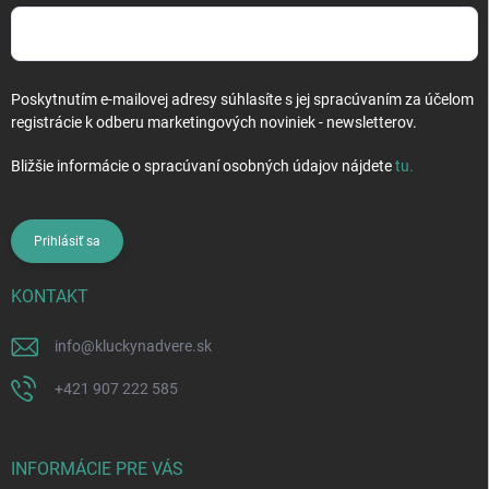
Poskytnutím e-mailovej adresy súhlasíte s jej spracúvaním za účelom
registrácie k odberu marketingových noviniek - newsletterov.
Bližšie informácie o spracúvaní osobných údajov nájdete
tu
.
Prihlásiť sa
KONTAKT
info
@
kluckynadvere.sk
+421 907 222 585
INFORMÁCIE PRE VÁS