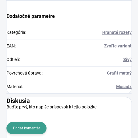
Dodatočné parametre
Kategória
:
Hranaté rozety
EAN
:
Zvoľte variant
Odtieň
:
Sivý
Povrchová úprava
:
Grafit matný
Materiál
:
Mosadz
Diskusia
Buďte prvý, kto napíše príspevok k tejto položke.
Pridať komentár