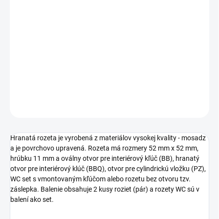
cena:
TYP OTVORU
−
+
Pridať do košíka
DETAILNÉ INFORMÁCIE
OPÝTAŤ SA
STRÁŽIŤ
Hranatá rozeta je vyrobená z materiálov vysokej kvality - mosadz
a je povrchovo upravená. Rozeta má rozmery 52 mm x 52 mm,
hrúbku 11 mm a oválny otvor pre interiérový kľúč (BB), hranatý
otvor pre interiérový klúč (BBQ), otvor pre cylindrickú vložku (PZ),
WC set s vmontovaným kľúčom alebo rozetu bez otvoru tzv.
záslepka. Balenie obsahuje 2 kusy roziet (pár) a rozety WC sú v
balení ako set.